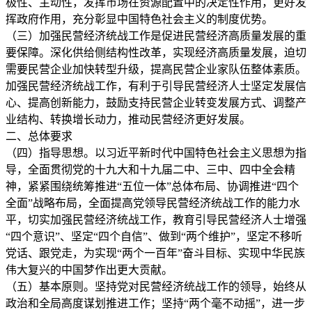
极性、主动性，发挥市场在资源配置中的决定性作用，更好发
挥政府作用，充分彰显中国特色社会主义的制度优势。
（三）加强民营经济统战工作是促进民营经济高质量发展的重
要保障。深化供给侧结构性改革，实现经济高质量发展，迫切
需要民营企业加快转型升级，提高民营企业家队伍整体素质。
加强民营经济统战工作，有利于引导民营经济人士坚定发展信
心、提高创新能力，鼓励支持民营企业转变发展方式、调整产
业结构、转换增长动力，推动民营经济更好发展。
二、总体要求
（四）指导思想。以习近平新时代中国特色社会主义思想为指
导，全面贯彻党的十九大和十九届二中、三中、四中全会精
神，紧紧围绕统筹推进“五位一体”总体布局、协调推进“四个
全面”战略布局，全面提高党领导民营经济统战工作的能力水
平，切实加强民营经济统战工作，教育引导民营经济人士增强
“四个意识”、坚定“四个自信”、做到“两个维护”，坚定不移听
党话、跟党走，为实现“两个一百年”奋斗目标、实现中华民族
伟大复兴的中国梦作出更大贡献。
（五）基本原则。坚持党对民营经济统战工作的领导，始终从
政治和全局高度谋划推进工作；坚持“两个毫不动摇”，进一步