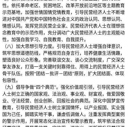
性。依托革命老区、贫困地区、改革开放前沿地区等主题教育
示范基地，加强世情国情党情教育，引导民营经济人士不断增
进对中国共产党和中国特色社会主义的政治认同、思想认同、
情感认同。发挥党员民营企业家、民营经济代表人士在理想信
念教育中的示范作用，充分调动广大民营经济人士的主观能动
性，加强自我学习、自我教育、自我提升。
（八）加大思想引导力度。引导民营经济人士增强自律意识，
筑牢思想道德防线，严格规范自身言行，培养健康生活情趣，
塑造良好公众形象。完善联谊交友、谈心交流制度，广交深交
挚友诤友，打造一支关键时刻靠得住、用得上的民营经济人士
骨干队伍。按照“团结－批评－团结”原则，扩大团结面、体现
包容性。
（九）倡导争做“四个典范”。强化价值观引领，引导民营经济
人士树立正确的国家观、法治观、事业观、财富观，做爱国敬
业、守法经营、创业创新、回报社会的典范。深化中国梦宣传
教育，引导民营经济人士树立家国情怀，以产业报国、实业强
国为己任，脚踏实地干事，谦虚低调做人。注重发挥典型案例
的警示作用，开展常态化法治宣传和警示教育，筑牢依法合规