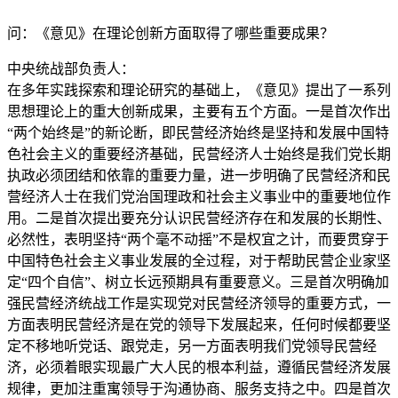
问：《意见》在理论创新方面取得了哪些重要成果？
中央统战部负责人：
在多年实践探索和理论研究的基础上，《意见》提出了一系列
思想理论上的重大创新成果，主要有五个方面。一是首次作出
“两个始终是”的新论断，即民营经济始终是坚持和发展中国特
色社会主义的重要经济基础，民营经济人士始终是我们党长期
执政必须团结和依靠的重要力量，进一步明确了民营经济和民
营经济人士在我们党治国理政和社会主义事业中的重要地位作
用。二是首次提出要充分认识民营经济存在和发展的长期性、
必然性，表明坚持“两个毫不动摇”不是权宜之计，而要贯穿于
中国特色社会主义事业发展的全过程，对于帮助民营企业家坚
定“四个自信”、树立长远预期具有重要意义。三是首次明确加
强民营经济统战工作是实现党对民营经济领导的重要方式，一
方面表明民营经济是在党的领导下发展起来，任何时候都要坚
定不移地听党话、跟党走，另一方面表明我们党领导民营经
济，必须着眼实现最广大人民的根本利益，遵循民营经济发展
规律，更加注重寓领导于沟通协商、服务支持之中。四是首次