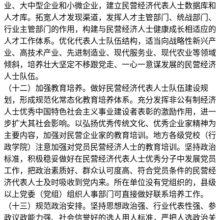
业、大中型企业和小微企业，建立民营经济代表人士数据库和
人才库。拓宽人才发现渠道，发挥人才主管部门、统战部门、
行业主管部门的作用，构建与民营经济人士健康成长相适应的
人才工作体系。优化代表人士队伍结构，适当向战略性新兴产
业、高技术产业、先进制造业、现代服务业、现代农业等领域
倾斜，培养壮大坚定不移跟党走、一心一意谋发展的民营经济
人士队伍。
（十二）加强教育培养。做好民营经济代表人士队伍建设规
划，形成规范化常态化教育培养体系。充分发挥非公有制经济
人士优秀中国特色社会主义事业建设者表彰的激励作用，进一
步扩大其社会影响。以弘扬优秀传统文化、优秀企业家精神为
主要内容，加强对民营企业家的教育培训。地方各级党校（行
政学院）注意加强对党员民营经济人士的教育培训。坚持政治
标准，积极稳妥做好在民营经济代表人士优秀分子中发展党员
工作，把政治素质好、群众认可度高、符合党员条件的民营经
济代表人士及时吸收到党内来。所在单位没有党组织的，县级
以上党委（党组）组织人事部门可直接做好联系培养工作。
（十三）规范政治安排。坚持思想政治强、行业代表性强、参
政议政能力强、社会信誉好的选人用人标准，严把人选政治关