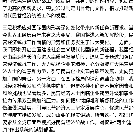
新时代民营经济统战工作既提供了强有力的理论指导，也提出
了更高的实践要求，需要通过制定出台专门文件，指导推动新
时代民营经济统战工作的发展。
三是积极应对国际国内形势深刻变化带来的新任务新要求。当
今世界正经历百年未有之大变局，我国将进入新发展阶段，民
营经济统战工作面临的形势和任务发生了很大变化。一方面，
我们即将开启全面建设社会主义现代化国家的新征程，我国经
济由高速增长阶段进入高质量发展阶段，迫切需要通过加强民
营经济统战工作，大力弘扬企业家精神，充分凝聚广大民营经
济人士的智慧和力量，引导民营企业实现高质量发展，走向更
加广阔的舞台。另一方面，在国际格局的深刻调整变动中，我
国经济社会发展总体稳中向好，但是各种不确定不稳定因素和
风险挑战也显著增多，民营经济人士面临企业转型升级和事业
接力传承双重叠加的压力。如何把排忧解难和解疑释惑的工作
做细做深做实，引导民营经济人士坚定发展信心，促进民营经
济健康可持续发展，成为重要的现实课题。所有这些，都迫切
要求从全党层面重视抓好民营经济统战工作，对促进“两个健
康”作出系统的谋划部署。