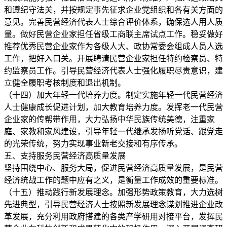
和遵纪守法关，并按规定事先征求企业党组织和各有关方面的
意见。完善民营经济代表人士综合评价体系，确保选人用人质
量。做好民营企业家担任省级工商联主席试点工作。稳妥做好
推荐优秀民营企业家作为各级人大、政协常委会组成人员人选
工作，把好入口关。开展聘请民营企业家担任特约检察员、特
约监察员工作。引导民营经济代表人士强化履职尽责意识，建
立健全履职考核制度和退出机制。
（十四）加大年轻一代培养力度。制定实施年轻一代民营经济
人士健康成长促进计划，加大教育培养力度。发挥老一代民营
企业家的传帮带作用，大力弘扬中华民族传统美德，注重家
庭、家教和家风建设，引导年轻一代继承发扬听党话、跟党走
的光荣传统，努力实现事业新老交接和有序传承。
五、支持服务民营经济高质量发展
坚持围绕中心、服务大局，促进民营经济高质量发展，是民营
经济统战工作的题中应有之义，是衡量工作成效的重要标准。
（十五）推动践行新发展理念。加强形势政策教育，大力选树
先进典型，引导民营经济人士按照新发展理念谋划推进企业改
革发展，充分利用政府搭建的各类产学研用对接平台，发挥民