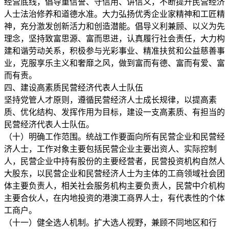
经营底线，倡导重信誉、守信用、讲信义，不断提升民营经济
人士法治修养和道德水准。大力弘扬优秀企业家精神和工匠精
神，充分激发创新活力和创造潜能。倡导义利兼顾、以义为先
理念，坚持致富思源、富而思进，认真履行社会责任，大力构
建和谐劳动关系，积极参与光彩事业、精准扶贫和公益慈善事
业，克服享乐主义和奢靡之风，做到富而有德、富而有爱、富
而有责。
四、建设高素质民营经济代表人士队伍
坚持党管人才原则，遵循民营经济人士成长规律，以提高素
质、优化结构、发挥作用为目标，建设一支高素质、有担当的
民营经济代表人士队伍。
（十）明确工作范围。统战工作要面向所有民营企业和民营经
济人士，工作对象主要包括民营企业主要出资人、实际控制
人，民营企业中持有股份的主要经营者，民营投资机构自然人
大股东，以民营企业和民营经济人士为主体的工商领域社会团
体主要负责人，相关社会服务机构主要负责人，民营中介机构
主要合伙人，在内地投资的港澳工商界人士，有代表性的个体
工商户。
（十一）健全选人机制。扩大选人视野，兼顾不同地区和行