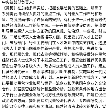
中央统战部负责人：
《意见》在总结多年实践、把握发展趋势的基础上，明确了一
系列需要持续深入抓好的重点工作，同时也从工作布局和政
策、制度层面作出了许多新的安排，有利于进一步开创新时代
民营经济统战工作的新局面。一是在价值观建设层面，提出要
引导民营经济人士树立正确的国家观、法治观、事业观、财富
观。二是在代表人士选拔培养方面，提出要发挥人才主管部
门、统战部门、行业主管部门在人才发现中的渠道作用，选拔
代表人士要适当向战略性新兴产业、高技术产业、先进制造
业、现代服务业、现代农业等领域倾斜，积极稳妥做好在民营
经济代表人士优秀分子中发展党员工作，稳妥做好推荐优秀民
营企业家作为各级人大、政协常委会组成人员人选工作，建立
民营经济代表人士履职考核制度和退出机制，实施年轻一代民
营经济人士健康成长促进计划。三是在创新服务方式方面，提
出要推动民营企业加强与世界一流企业和优秀国有企业的交流
合作，加强民营经济统计和监测分析，鼓励有条件的地方出台
关于行业协会商会发展的地方性法规或政府规章。四是在促进
政企沟通方面，提出要建立民营经济代表人士专题调研制度，
制定政商交往正面和负面清单。民营经济占比较大的地方，党