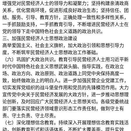
增强党对民营经济人士的领导力和凝聚力；坚持构建亲清政商
关系，优化营商环境，促进形成良好政治生态；坚持信任、团
结、服务、引导、教育方针，正确处理一致性和多样性关系，
一手抓鼓励支持，一手抓教育引导，不断增进民营经济人士在
党的领导下走中国特色社会主义道路的政治共识。
三、加强民营经济人士思想政治建设
高举爱国主义、社会主义旗帜，加大政治引领和思想引导力
度，不断筑牢民营经济人士思想政治工作基础。
（六）巩固扩大政治共识。教育引导民营经济人士用习近平新
时代中国特色社会主义思想武装头脑、指导实践，在政治立
场、政治方向、政治原则、政治道路上同党中央保持高度一
致，始终做政治上的明白人。进一步加强民营企业党建工作，
切实发挥党组织的战斗堡垒作用和党员的先锋模范作用。大力
宣传党中央关于民营经济发展的大政方针，进一步推动思想理
论创新，及时回应广大民营经济人士思想关切。各级党委统战
部门要落实民营经济领域意识形态工作责任制，做到守土有
责、守土负责、守土尽责。
（七）深化理想信念教育。持续深入开展理想信念教育实践活
动，创新教育形式和话语体系，不断扩大覆盖面，提升实效