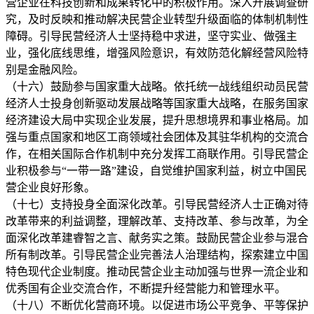
营企业在科技创新和成果转化中的积极作用。深入开展调查研
究，及时反映和推动解决民营企业转型升级面临的体制机制性
障碍。引导民营经济人士坚持稳中求进，坚守实业、做强主
业，强化底线思维，增强风险意识，有效防范化解经营风险特
别是金融风险。
（十六）鼓励参与国家重大战略。依托统一战线组织动员民营
经济人士投身创新驱动发展战略等国家重大战略，在服务国家
经济建设大局中实现企业发展，提升思想境界和事业格局。加
强与重点国家和地区工商领域社会团体及其驻华机构的交流合
作，在相关国际合作机制中充分发挥工商联作用。引导民营企
业积极参与“一带一路”建设，自觉维护国家利益，树立中国民
营企业良好形象。
（十七）支持投身全面深化改革。引导民营经济人士正确对待
改革带来的利益调整，理解改革、支持改革、参与改革，为全
面深化改革建睿智之言、献务实之策。鼓励民营企业参与混合
所有制改革。引导民营企业完善法人治理结构，探索建立中国
特色现代企业制度。推动民营企业主动加强与世界一流企业和
优秀国有企业交流合作，不断提升经营能力和管理水平。
（十八）不断优化营商环境。以促进市场公平竞争、平等保护