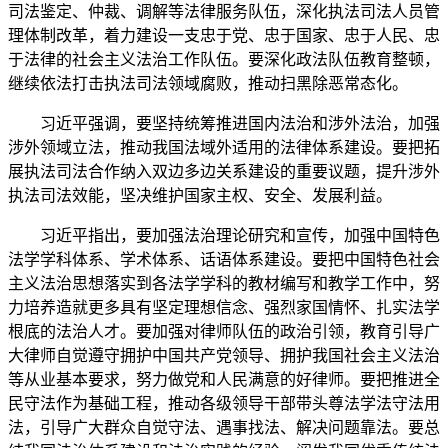
司法鉴定、仲裁、调解等法律服务队伍，深化执法司法人员管
理体制改革，着力建设一支忠于党、忠于国家、忠于人民、忠
于法律的社会主义法治工作队伍。要深化政法队伍教育整顿，
继续依法打击执法司法领域腐败，推动扫黑除恶常态化。
习近平强调，要坚持统筹推进国内法治和涉外法治，加强
涉外领域立法，推动我国法域外适用的法律体系建设。要把拓
展执法司法合作纳入双边多边关系建设的重要议题，提升涉外
执法司法效能，坚决维护国家主权、安全、发展利益。
习近平指出，要加强法治理论研究和宣传，加强中国特色
法学学科体系、学术体系、话语体系建设。要把中国特色社会
主义法治思想落实到各法学学科的教材编写和教学工作中，努
力培养造就更多具有坚定理想信念、强烈家国情怀、扎实法学
根底的法治人才。要加强对律师队伍的政治引领，教育引导广
大律师自觉遵守拥护中国共产党领导、拥护我国社会主义法治
等从业基本要求，努力做党和人民满意的好律师。要把推进全
民守法作为基础工程，推动各级领导干部带头尊法学法守法用
法，引导广大群众自觉守法、遇事找法、解决问题靠法。要总