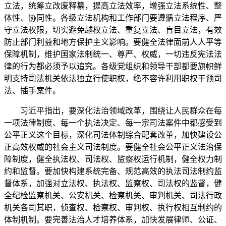
立法，统筹立改废释纂，提高立法效率，增强立法系统性、整
体性、协同性。各级立法机构和工作部门要遵循立法程序、严
守立法权限，切实避免越权立法、重复立法、盲目立法，有效
防止部门利益和地方保护主义影响。要健全法律面前人人平等
保障机制，维护国家法制统一、尊严、权威，一切违反宪法法
律的行为都必须予以追究。各级党组织和领导干部都要旗帜鲜
明支持司法机关依法独立行使职权，绝不容许利用职权干预司
法、插手案件。
习近平指出，要深化法治领域改革，围绕让人民群众在每
一项法律制度、每一个执法决定、每一宗司法案件中都感受到
公平正义这个目标，深化司法体制综合配套改革，加快建设公
正高效权威的社会主义司法制度。要健全社会公平正义法治保
障制度，健全执法权、司法权、监察权运行机制，健全权力制
约和监督。要加快构建系统完备、规范高效的执法司法制约监
督体系，加强对立法权、执法权、监察权、司法权的监督，健
全纪检监察机关、公安机关、检察机关、审判机关、司法行政
机关各司其职，侦查权、检察权、审判权、执行权相互制约的
体制机制。要完善法治人才培养体系，加快发展律师、公证、