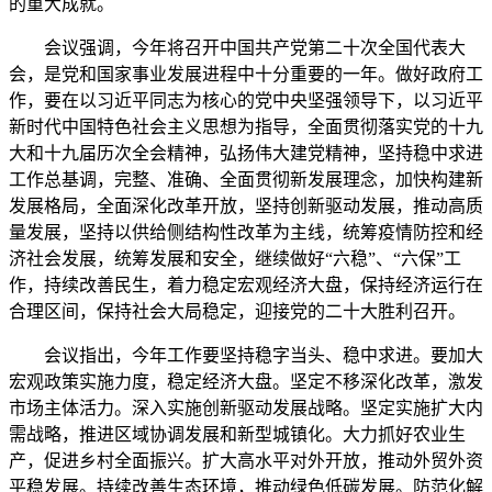
的重大成就。
会议强调，今年将召开中国共产党第二十次全国代表大
会，是党和国家事业发展进程中十分重要的一年。做好政府工
作，要在以习近平同志为核心的党中央坚强领导下，以习近平
新时代中国特色社会主义思想为指导，全面贯彻落实党的十九
大和十九届历次全会精神，弘扬伟大建党精神，坚持稳中求进
工作总基调，完整、准确、全面贯彻新发展理念，加快构建新
发展格局，全面深化改革开放，坚持创新驱动发展，推动高质
量发展，坚持以供给侧结构性改革为主线，统筹疫情防控和经
济社会发展，统筹发展和安全，继续做好“六稳”、“六保”工
作，持续改善民生，着力稳定宏观经济大盘，保持经济运行在
合理区间，保持社会大局稳定，迎接党的二十大胜利召开。
会议指出，今年工作要坚持稳字当头、稳中求进。要加大
宏观政策实施力度，稳定经济大盘。坚定不移深化改革，激发
市场主体活力。深入实施创新驱动发展战略。坚定实施扩大内
需战略，推进区域协调发展和新型城镇化。大力抓好农业生
产，促进乡村全面振兴。扩大高水平对外开放，推动外贸外资
平稳发展。持续改善生态环境，推动绿色低碳发展。防范化解