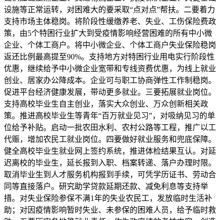
设施等正常运转，对困难大的要采取“点对点”帮扶。二要着力
支持市场主体稳岗。将阶段性缓缴养老、失业、工伤保险费政
策，由5个特困行业扩大到受疫情影响经营困难的所有中小微
企业、个体工商户。将中小微企业、个体工商户失业保险稳岗
返还比例最高提至90%。支持地方对特困行业用电实行阶段性
优惠，继续给予中小微企业宽带和专线资费优惠，为线上就业
创业、居家办公降成本。企业可与职工协商弹性工作制稳岗。
促进平台经济健康发展，带动更多就业。三要拓展就业岗位。
支持高校毕业生自主创业，落实大众创业、万众创新相关政
策。推进高校毕业生等青年“百万就业见习”，对吸纳见习的单
位给予补贴。启动一批农田水利、农村公路等工程，推广以工
代赈，增加农民工就业岗位。四要做好就业服务和兜底保障。
健全高校毕业生就业网上签约系统，推进体检结果互认。对延
迟离校的毕业生，延长报到入职、档案转递、落户办理时限。
取消毕业生到人才服务机构报到手续，可凭学历证书、劳动合
同等直接落户。研究助学贷款延期还款、减免利息等支持举
措。对失业保险参保不满1年的失业农民工，发放临时生活补
助；对因疫情影响暂时失业、未参保的困难人员，给予临时救