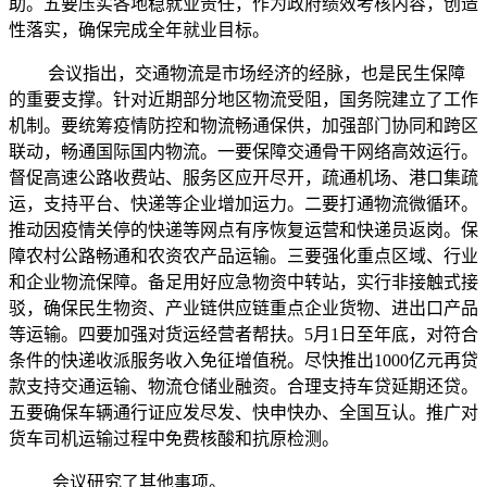
助。五要压实各地稳就业责任，作为政府绩效考核内容，创造
性落实，确保完成全年就业目标。
会议指出，交通物流是市场经济的经脉，也是民生保障
的重要支撑。针对近期部分地区物流受阻，国务院建立了工作
机制。要统筹疫情防控和物流畅通保供，加强部门协同和跨区
联动，畅通国际国内物流。一要保障交通骨干网络高效运行。
督促高速公路收费站、服务区应开尽开，疏通机场、港口集疏
运，支持平台、快递等企业增加运力。二要打通物流微循环。
推动因疫情关停的快递等网点有序恢复运营和快递员返岗。保
障农村公路畅通和农资农产品运输。三要强化重点区域、行业
和企业物流保障。备足用好应急物资中转站，实行非接触式接
驳，确保民生物资、产业链供应链重点企业货物、进出口产品
等运输。四要加强对货运经营者帮扶。5月1日至年底，对符合
条件的快递收派服务收入免征增值税。尽快推出1000亿元再贷
款支持交通运输、物流仓储业融资。合理支持车贷延期还贷。
五要确保车辆通行证应发尽发、快申快办、全国互认。推广对
货车司机运输过程中免费核酸和抗原检测。
会议研究了其他事项。