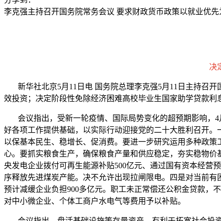
李克强主持召开国务院常务会议 要求财政货币政策以就业优先
决
新华社北京5月11日电 国务院总理李克强5月11日主持召
效投资；决定阶段性免除经济困难高校毕业生国家助学贷款利
会议指出，受新一轮疫情、国际局势变化的超预期影响，4月
好各项工作提供基础，以实际行动迎接党的二十大胜利召开。
以保基本民生、稳增长、促消费。要进一步研究运用多种政策
心。要抓实粮食生产，确保粮食产量和供应稳定，夯实稳物价
央发电企业拨付可再生能源补贴500亿元、通过国有资本经营预
序释放先进煤炭产能。决不允许出现拉闸限电。四是对当前有
预计减缓企业负担900多亿元。职工未正常偿还公积金贷款，
对中小微企业、个体工商户水电气等费用予以补贴。
会议指出，盘活基础设施等存量资产，有利于拓宽社会投资