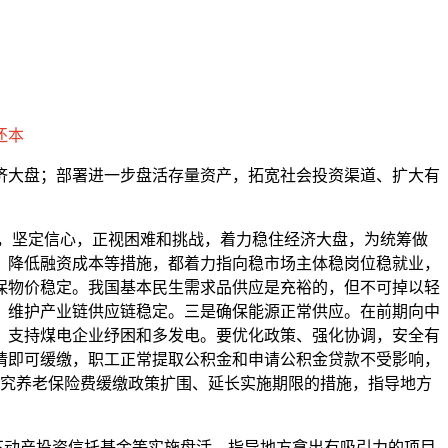
还本
经济大盘；部署进一步盘活存量资产，拓宽社会投资渠道、扩大有
，坚定信心，正视困难和挑战，着力稳住经济大盘，为统筹做
、降低融资成本等措施，都着力指向稳市场主体稳岗位稳就业，
保物价稳定。我国基本民生需求品供应是充裕的，但不可掉以轻
，维护产业链供应链稳定。三是确保能源正常供应。在前期向中
亿元，支持煤电企业纾困和多发电。要优化政策、强化协调，安全有
请即可缓缴，职工正常提取公积金和申请公积金贷款不受影响，
研究养老保险费缓缴政策扩围、延长实施期限的措施，指导地方
动产投资信托基金等实施盘活。指导地方拿出有吸引力的项目