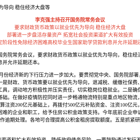
为导向 稳住经济大盘等
李克强主持召开国务院常务会议
要求财政货币政策以就业优先为导向 稳住经济大盘
部署进一步盘活存量资产 拓宽社会投资渠道扩大有效投资
定阶段性免除经济困难高校毕业生国家助学贷款利息并允许延期
开国务院常务会议，要求财政货币政策以就业优先为导向，稳住
息并允许延期还本。
份经济新的下行压力进一步加大。要贯彻党中央、国务院部署
一是财政、货币政策要以就业优先为导向，退减税、缓缴社保费
工具，调动地方积极性并压实责任，切实稳岗位稳就业。二是确
基础。在做好疫情防控同时进一步畅通物流特别是重点地区物流
算注资200亿元基础上，再拨付500亿元补贴资金、注资100
困难的企业和职工，给予住房公积金政策支持。今年底前企业申
不作逾期处理。各地可合理提高公积金租房提取额度。五是抓紧
渠道和扩大有效投资、降低政府债务风险。一要鼓励通过发行不