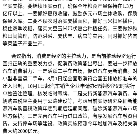
坚实支撑。要继续压实责任，确保全年粮食产量保持在1.3万
亿斤以上。一要抓好夏粮收储，鼓励多元市场主体收购，保质
保量入库。二要不误农时落实夏播面积，抓好玉米扫尾播种，
稳住双季晚稻，落实大豆玉米带状复合种植任务。三要做好秋
粮田间管理，防范洪涝、夏伏旱、病虫等灾害。同时抓好猪肉
等菜篮子产品生产。
会议指出，消费是经济的主拉动力，是当前推动经济运行
回归正轨的重要发力点，促消费政策能出尽出。要进一步释放
汽车消费潜力：一是活跃二手车市场，促进汽车更新消费。对
小型非营运二手车，8月1日起全面取消符合国五排放标准车的
迁入限制，10月1日起汽车销售企业申请办理转移登记时实行
单独签注管理、核发临时号牌。二是支持新能源汽车消费。车
辆购置税应主要用于公路建设等，考虑当前实际研究免征新能
源汽车购置税政策年底到期后延期问题。破除新能源汽车市场
地方保护。三是完善汽车平行进口政策，有序发展汽车融资租
赁，支持停车场等建设。政策实施预测今年增加汽车及相关消
费大约2000亿元。