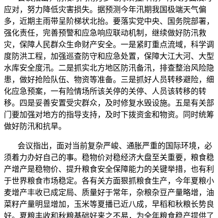
应对，努力降低灾害损失。据预测今年汛期我国极端天气偏
多，近期主雨带呈阶梯状北抬。要落实党中央、国务院部署，
强化责任，完善预警和应急响应联动机制，继续做好防汛救
灾，保障人民群众生命财产安全。一是紧盯重点流域，科学调
度防洪工程，加强巡查防守和应急处置，保障大江大河、大型
水库安全度汛。二是抓实北方地区防汛备汛，排查整治风险隐
患，做好抢险队伍、物资等准备。三是抓好人员转移避险，细
化应急预案，一有险情场所该关停的关停、人员该转移的转
移。四是妥善安置受灾群众，及时修复水毁设施。五是有关部
门要加强对地方的指导支持，及时下拨资金和物资。同时统筹
做好防汛和抗旱。
会议指出，面对当前复杂严峻、通胀严重的国际环境，必
须着力办好自己的事。稳物价对稳经济大盘至关重要，粮食稳
产增产是稳物价、提升粮食安全保障能力的关键举措，也有利
于世界粮食市场稳定。各有关方面狠抓粮食生产，今年夏粮小
麦增产丰收已成定局、质量好于常年，杂粮杂豆产量略增，油
菜籽产量明显增加，玉米等夏播已近八成，早稻和秋粮长势良
好。夏粮丰收和秋粮基础好来之不易，为全年粮食稳产提供了