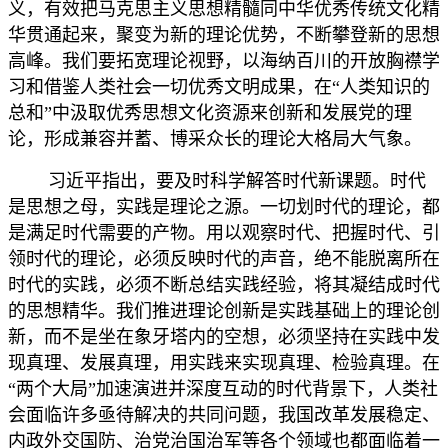
义，有效把马克思主义思想精髓同中华优秀传统文化精
华贯通起来，聚变为新的理论优势，不断攀登新的思想
高峰。我们要拓宽理论视野，以海纳百川的开放胸襟学
习和借鉴人类社会一切优秀文明成果，在“人类知识的
总和”中汲取优秀思想文化资源来创新和发展党的理
论，形成兼容并蓄、博采众长的理论大格局大气象。
习近平指出，要及时科学解答时代新课题。时代
是思想之母，实践是理论之源。一切划时代的理论，都
是满足时代需要的产物。用以观察时代、把握时代、引
领时代的理论，必须反映时代的声音，绝不能脱离所在
时代的实践，必须不断总结实践经验，将其凝结成时代
的思想精华。我们推进理论创新是实践基础上的理论创
新，而不是坐在象牙塔内的空想，必须坚持在实践中发
现真理、发展真理，用实践来实现真理、检验真理。在
“两个大局”加速演进并深度互动的时代背景下，人类社
会面临许多亟待解决的共同问题，我国改革发展稳定、
内政外交国防、治党治国治军等各个领域也都面临着一