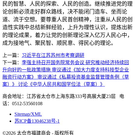
民的智慧、人民的探索、人民的创造。继续推进党的理
论创新必须走好群众路线，决不能闭门造车、坐而论
道、流于空想。要尊重人民首创精神，注重从人民的创
造性实践中总结新鲜经验，上升为理性认识，提炼出新
的理论成果，着力让党的创新理论深入亿万人民心中，
成为接地气、聚民智、顺民意、得民心的理论。
上一篇：
习近平在江苏苏州市考察调研
下一篇：
李强主持召开国务院常务会议 研究推动经济持续回
升向好的一批政策措施 审议通过《加大力度支持科技型企业
融资行动方案》 审议通过《私募投资基金监督管理条例（草
案）》 讨论《中华人民共和国学位法（草案）》
商会地址：江苏省太仓市上海东路333号高展大厦23层 电
话：0512-53560108
Sitemap/XML
苏ICP备13046238号-1
©2026 太仓市福建商会 - 版权所有