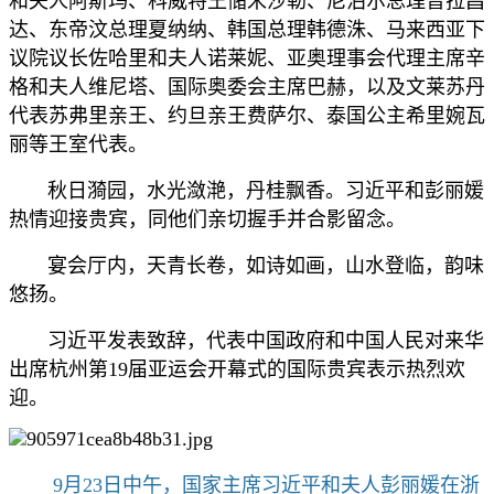
和夫人阿斯玛、科威特王储米沙勒、尼泊尔总理普拉昌
达、东帝汶总理夏纳纳、韩国总理韩德洙、马来西亚下
议院议长佐哈里和夫人诺莱妮、亚奥理事会代理主席辛
格和夫人维尼塔、国际奥委会主席巴赫，以及文莱苏丹
代表苏弗里亲王、约旦亲王费萨尔、泰国公主希里婉瓦
丽等王室代表。
秋日漪园，水光潋滟，丹桂飘香。习近平和彭丽媛
热情迎接贵宾，同他们亲切握手并合影留念。
宴会厅内，天青长卷，如诗如画，山水登临，韵味
悠扬。
习近平发表致辞，代表中国政府和中国人民对来华
出席杭州第19届亚运会开幕式的国际贵宾表示热烈欢
迎。
9月23日中午，国家主席习近平和夫人彭丽媛在浙