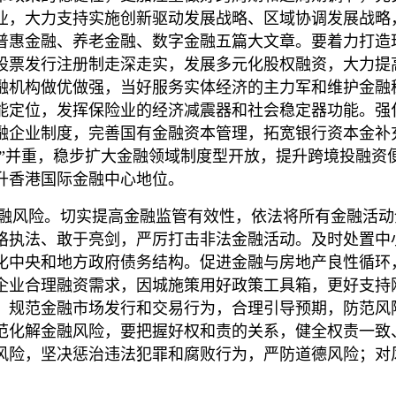
业，大力支持实施创新驱动发展战略、区域协调发展战略
普惠金融、养老金融、数字金融五篇大文章。要着力打造
股票发行注册制走深走实，发展多元化股权融资，大力提
融机构做优做强，当好服务实体经济的主力军和维护金融
能定位，发挥保险业的经济减震器和社会稳定器功能。强
融企业制度，完善国有金融资本管理，拓宽银行资本金补
去”并重，稳步扩大金融领域制度型开放，提升跨境投融
升香港国际金融中心地位。
风险。切实提高金融监管有效性，依法将所有金融活动
格执法、敢于亮剑，严厉打击非法金融活动。及时处置中
化中央和地方政府债务结构。促进金融与房地产良性循环
企业合理融资需求，因城施策用好政策工具箱，更好支持刚
，规范金融市场发行和交易行为，合理引导预期，防范风
范化解金融风险，要把握好权和责的关系，健全权责一致
风险，坚决惩治违法犯罪和腐败行为，严防道德风险；对