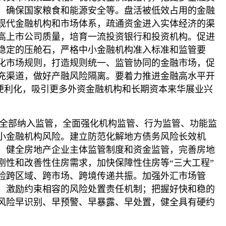
，确保国家粮食和能源安全等。盘活被低效占用的金融
现代金融机构和市场体系，疏通资金进入实体经济的渠
高上市公司质量，培育一流投资银行和投资机构。促进
稳定的压舱石，严格中小金融机构准入标准和监管要
化市场规则，打造规则统一、监管协同的金融市场，促
充渠道，做好产融风险隔离。要着力推进金融高水平开
资便利化，吸引更多外资金融机构和长期资本来华展业兴
全部纳入监管，全面强化机构监管、行为监管、功能监
小金融机构风险。建立防范化解地方债务风险长效机
，健全房地产企业主体监管制度和资金监管，完善房地
性和改善性住房需求，加快保障性住房等“三大工程”
险跨区域、跨市场、跨境传递共振。加强外汇市场管
、激励约束相容的风险处置责任机制；把握好快和稳的
风险早识别、早预警、早暴露、早处置，健全具有硬约