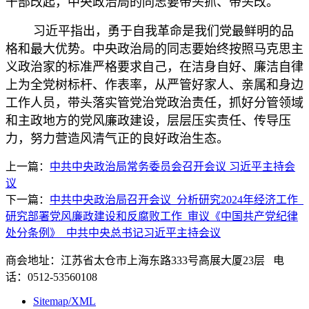
干部改起，中央政治局的同志要带头抓、带头改。
习近平指出，勇于自我革命是我们党最鲜明的品
格和最大优势。中央政治局的同志要始终按照马克思主
义政治家的标准严格要求自己，在洁身自好、廉洁自律
上为全党树标杆、作表率，从严管好家人、亲属和身边
工作人员，带头落实管党治党政治责任，抓好分管领域
和主政地方的党风廉政建设，层层压实责任、传导压
力，努力营造风清气正的良好政治生态。
上一篇：
中共中央政治局常务委员会召开会议 习近平主持会
议
下一篇：
中共中央政治局召开会议 分析研究2024年经济工作
研究部署党风廉政建设和反腐败工作 审议《中国共产党纪律
处分条例》 中共中央总书记习近平主持会议
商会地址：江苏省太仓市上海东路333号高展大厦23层 电
话：0512-53560108
Sitemap/XML