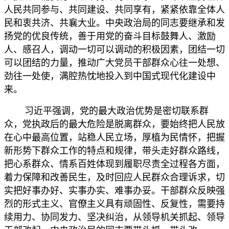
人民共同参与、共同建设、共同享有，紧紧依靠全体人
民和衷共济、共襄大业。中央政治局的同志要继承和发
扬党的优良传统，善于用党的奋斗目标鼓舞人、激励
人、感召人，调动一切可以调动的积极因素，团结一切
可以团结的力量，推动广大党员干部群众心往一处想、
劲往一处使，满腔热忱地投入到中国式现代化建设中
来。
习近平强调，党的最大政治优势是密切联系群
众，党执政后的最大危险是脱离群众，要始终把人民放
在心中最高位置，站稳人民立场，厚植为民情怀，把握
新形势下群众工作的特点和规律，带头走好群众路线，
把心系群众、情系百姓体现到履职尽责全过程各方面，
着力保障和改善民生，及时回应人民群众合理诉求，切
实把好事办好、实事办实、难事办妥。干部群众反映强
烈的形式主义、官僚主义具有顽固性、反复性，需要持
续用力、协同发力、坚决纠治，从领导机关抓起、领导