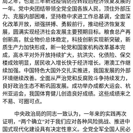
局之年，也是三年新冠疫情防控转段后经济恢复发展的
一年。党中央团结带领全党全国各族人民，顶住外部压
力、克服内部困难，坚持稳中求进工作总基调，全面深
化改革开放，顽强拼搏、勇毅前行，推动经济恢复发
展，圆满实现经济社会发展主要预期目标。粮食总产再
创新高，就业物价总体稳定，科技创新实现新突破，新
质生产力加快形成，新一轮党和国家机构改革基本完
成，高水平对外开放持续扩大，抗洪灾、化债险、保交
楼成效明显，居民收入增长快于经济增长。港澳工作继
续加强。中国特色大国外交扎实推进，我国发展的外部
环境继续改善。全面从严治党和反腐败斗争持续发力，
良好政治生态不断巩固发展。成功举办成都大运会、杭
州亚运会，我国体育健儿创造良好成绩。这些成绩来之
不易、可圈可点。
中央政治局的同志一致认为，一年来的实践再次
证明，“两个确立”对于我们应对各种风险挑战、推进中
国式现代化建设具有决定性意义。全党全军全国人民必