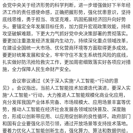
会党中央关于经济形势的科学判断，进一步增强做好下半年经
济工作的责任感使命感，正确把握形势，强化忧患意识，坚持
底线思维，勇于担当、攻坚克难，巩固拓展经济回升向好势
头。要锚定全年发展目标任务，加力提升宏观政策效能，持续
攻坚破解难题，下更大力气抓好党中央决策部署的贯彻落实。
要更加注重激发经济发展内生动力，持续深化重点领域改革，
在建设全国统一大市场、优化营商环境等方面取得更多成效。
要更好统筹发展和安全，牢牢守住不发生系统性风险的底线，
扎实做好防汛抢险救灾工作，更加周密细致落实好各项应对措
施，全力保障人民生命财产安全。
会议审议通过《关于深入实施“人工智能+”行动的意
见》。会议指出，当前人工智能技术加速迭代演进，要深入实
施“人工智能+”行动，大力推进人工智能规模化商业化应用，
充分发挥我国产业体系完备、市场规模大、应用场景丰富等优
势，推动人工智能在经济社会发展各领域加快普及、深度融
合，形成以创新带应用、以应用促创新的良性循环。政府部门
和国有企业要强化示范引领，通过开放场景等支持技术落地。
要着力优化人工智能创新生态，强化算力、算法和数据供给，