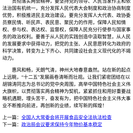
贯彻落实两会精神，要坚持党的领导、人民当家作主和依
法治国有机统一，充分发挥人民代表大会制度和政治协商制度
优势，积极推进民主政治建设。要充分发挥人大代表、政协委
员察民情、听民声、表民意、聚民力的作用，保障人民知情
权、参与权、表达权、监督权，保障人民充分行使参与国家事
务的政治权利。要善于从人民的实践创造中汲取智慧，从人民
的发展要求中获得动力，把党的主张、人民意愿转化为政府的
科学决策，转变为上下齐心、共同建设社会主义现代化的不竭
动力。
惠风和畅，天朗气清，神州大地春意盎然。站在新的起点
上远眺，“十二五”发展画卷清晰而壮观。让我们紧密团结在以
胡锦涛同志为总书记的党中央周围，高举中国特色社会主义伟
大旗帜，以贯彻落实两会精神为契机，紧紧抓住和用好重要战
略机遇期，埋头苦干，奋发有为，把中国特色社会主义伟大事
业不断推向前进，再创新的业绩，续写新的辉煌！
上一篇：
全国人大常委会将开展食品安全法执法检查
下一篇：
政治局会议要求保持今年物价基本稳定