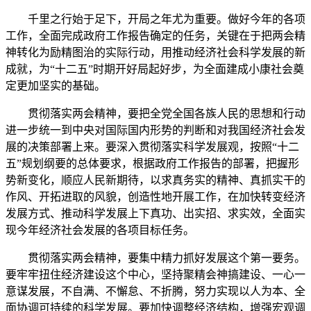
千里之行始于足下，开局之年尤为重要。做好今年的各项
工作，全面完成政府工作报告确定的任务，关键在于把两会精
神转化为励精图治的实际行动，用推动经济社会科学发展的新
成就，为“十二五”时期开好局起好步，为全面建成小康社会奠
定更加坚实的基础。
贯彻落实两会精神，要把全党全国各族人民的思想和行动
进一步统一到中央对国际国内形势的判断和对我国经济社会发
展的决策部署上来。要深入贯彻落实科学发展观，按照“十二
五”规划纲要的总体要求，根据政府工作报告的部署，把握形
势新变化，顺应人民新期待，以求真务实的精神、真抓实干的
作风、开拓进取的风貌，创造性地开展工作，在加快转变经济
发展方式、推动科学发展上下真功、出实招、求实效，全面实
现今年经济社会发展的各项目标任务。
贯彻落实两会精神，要集中精力抓好发展这个第一要务。
要牢牢扭住经济建设这个中心，坚持聚精会神搞建设、一心一
意谋发展，不自满、不懈怠、不折腾，努力实现以人为本、全
面协调可持续的科学发展。要加快调整经济结构，增强宏观调