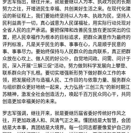
罗志军指出，继往开来，就是要继以人为本、执政为民的长期
努力之往，开增进民生幸福、共创美好生活之来。在现代化建
设的新征程上，我们要始终坚持以人为本、执政为民，坚持人
民利益高于一切，真心诚意为人民谋福祉，用实际行动兑现对
全省人民的庄严承诺。要把保障和改善民生放在更加突出的位
置，把人民幸福作为根本的目标追求，把群众满意作为最终的
评判标准，凡是关乎民生的事、事事在心，凡是顺乎民意的
事、事事尽力。要始终保持与人民群众的血肉联系，真正把群
众放在心坎上、做人民的好公仆，自觉地问政、问需、问计于
民，深入开展“三解三促”活动，努力做到科学发展向上攀登、
联系群众向下扎根。要切实增强新形势下做好群众工作的本
领，把发展经济与造福人民、工作目的与依靠力量、服务群众
与组织群众更好地统一起来，大力弘扬“三创三先”的新时期江
苏精神，激发全社会创造活力，唤起千百万民众同心干，共同
创造更加幸福美好的未来。
罗志军强调，继往开来，就是要继历届省委好传统好作风之
往，开更加政通人和、风清气正之来。懂团结是大智慧，会团
结是大本事，真团结是大境界。每一位同志都要像爱护自己的