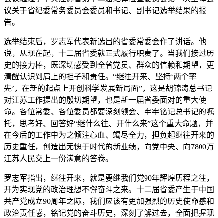
议关于省纪委常务委员会委员和书记、副书记选举结果的报
告。
选举结束后，罗志军代表新选出的省委常委会作了讲话。他
说，从现在起，十二届省委就正式履行职责了。当我们接过历
史的接力棒，既深切感受到全省党员、群众的信赖和期望，更
清醒认识到肩上的担子和责任。“继往开来、坚持‘两个率
先’，在新的起点上开创科学发展新局面”，这是胡锦涛总书记
对江苏工作提出的殷切期望，也是新一届省委面对的重大使
命。各位常委、各位委员都要深刻领会、牢牢铭记总书记的嘱
托，思考好、回答好“继什么往、开什么来”这个重大命题，并
在今后的工作中为之倾注心血、竭尽全力，担负起继往开来的
历史重任，创造出无愧于时代的新业绩，向党中央、向7800万
江苏人民交上一份满意的答卷。
罗志军指出，继往开来，就是要继我们党90年辉煌历程之往，
开为实现党的政治理想不懈奋斗之来。十二届省委产生于中国
共产党成立90周年之际，我们应该有更加强烈的历史使命感和
政治责任感，铭记党的奋斗历史，深刻了解过去，全面把握现