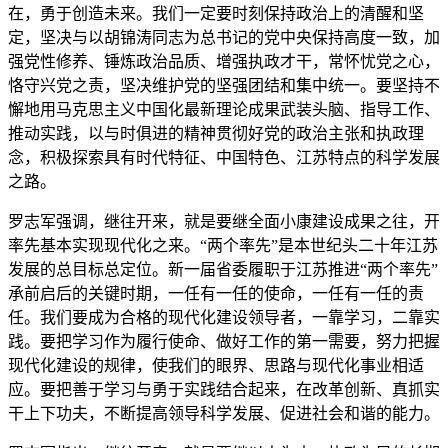
在，勇于创造未来。我们一定要时刻保持政治上的清醒和坚
定，坚决与以胡锦涛同志为总书记的党中央保持高度一致，加
强党性修养、锤炼政治品质、增强执政才干，常怀忧党之心，
恪守兴党之责，坚决维护党的坚强团结和集中统一。要坚持不
懈地用马克思主义中国化最新理论成果武装头脑、指导工作、
推动实践，以与时俱进的精神贯彻好党的政治主张和执政理
念，积极探索具有时代特征、中国特色、江苏特点的科学发展
之路。
罗志军强调，继往开来，就是要继全面小康建设成果之往，开
率先基本实现现代化之来。“两个率先”是本世纪头二十年江苏
发展的总目标总定位。新一届省委履职于江苏推进“两个率先”
承前启后的关键时期，一任有一任的使命，一任有一任的责
任。我们要成为合格的现代化建设领导者，一靠学习，二靠实
践。要把学习作为履行使命、做好工作的第一需要，努力把握
现代化建设的规律，使我们的眼界、思路与现代化事业相适
应。要把善于学习与勇于实践结合起来，在改革创新、真抓实
干上下功夫，不断提高领导科学发展、促进社会和谐的能力。