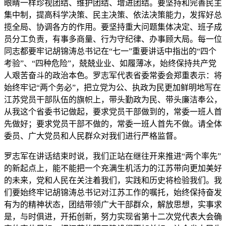
眼睛一样珍视团结、维护团结、增进团结。要坚持和完善民主
集中制，提高科学决策、民主决策、依法决策能力，发挥好总
揽全局、协调各方的作用。要坚持重大问题集体决定、班子成
员分工负责，有事多商量、行为守纪律、办事顾大局。每一位
同志都要牢记胡锦涛总书记在“七一”重要讲话中指出的“四个
考验”、“四种危险”，兢兢业业、如履薄冰，始终保持共产党
人艰苦奋斗的政治本色。罗志军代表省委常委会郑重表示：将
始终牢记“两个务必”，把立党为公、执政为民更加鲜明地写在
江苏党员干部队伍的旗帜上，带头勤政为民、带头廉洁奉公，
从我这个省委书记做起，要求党员干部做到的，常委一班人首
先做好；要求党员干部不做的，常委一班人首先不做。请全体
委员、广大党员和人民群众对我们进行严格监督。
罗志军在讲话结束时说，我们正站在继往开来推进“两个率先”
的新起点上，能不能把一个充满生机活力的江苏带向更加美好
的未来，党和人民在关注着我们，实践和历史将检验我们。我
们要始终牢记胡锦涛总书记对江苏工作的嘱托，始终保持奋发
有为的精神状态，团结带领广大干部群众，解放思想，实事求
是，与时俱进，开拓创新，努力实现省第十二次党代表大会确