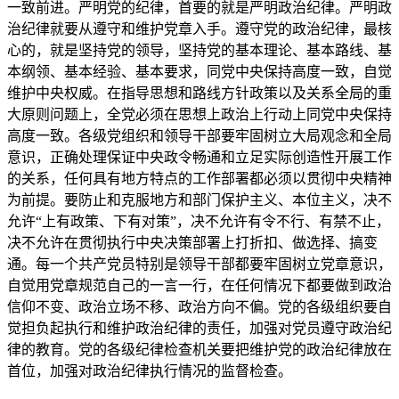
一致前进。严明党的纪律，首要的就是严明政治纪律。严明政
治纪律就要从遵守和维护党章入手。遵守党的政治纪律，最核
心的，就是坚持党的领导，坚持党的基本理论、基本路线、基
本纲领、基本经验、基本要求，同党中央保持高度一致，自觉
维护中央权威。在指导思想和路线方针政策以及关系全局的重
大原则问题上，全党必须在思想上政治上行动上同党中央保持
高度一致。各级党组织和领导干部要牢固树立大局观念和全局
意识，正确处理保证中央政令畅通和立足实际创造性开展工作
的关系，任何具有地方特点的工作部署都必须以贯彻中央精神
为前提。要防止和克服地方和部门保护主义、本位主义，决不
允许“上有政策、下有对策”，决不允许有令不行、有禁不止，
决不允许在贯彻执行中央决策部署上打折扣、做选择、搞变
通。每一个共产党员特别是领导干部都要牢固树立党章意识，
自觉用党章规范自己的一言一行，在任何情况下都要做到政治
信仰不变、政治立场不移、政治方向不偏。党的各级组织要自
觉担负起执行和维护政治纪律的责任，加强对党员遵守政治纪
律的教育。党的各级纪律检查机关要把维护党的政治纪律放在
首位，加强对政治纪律执行情况的监督检查。