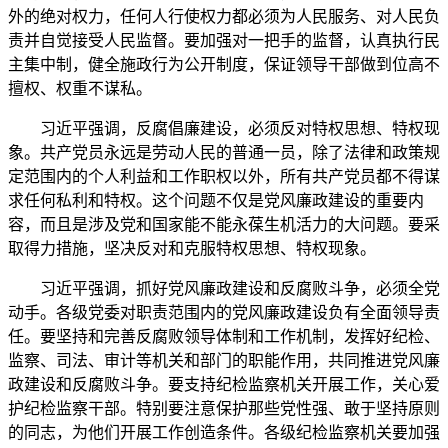
外的绝对权力，任何人行使权力都必须为人民服务、对人民负
责并自觉接受人民监督。要加强对一把手的监督，认真执行民
主集中制，健全施政行为公开制度，保证领导干部做到位高不
擅权、权重不谋私。
习近平强调，反腐倡廉建设，必须反对特权思想、特权现
象。共产党员永远是劳动人民的普通一员，除了法律和政策规
定范围内的个人利益和工作职权以外，所有共产党员都不得谋
求任何私利和特权。这个问题不仅是党风廉政建设的重要内
容，而且是涉及党和国家能不能永葆生机活力的大问题。要采
取得力措施，坚决反对和克服特权思想、特权现象。
习近平强调，抓好党风廉政建设和反腐败斗争，必须全党
动手。各级党委对职责范围内的党风廉政建设负有全面领导责
任。要坚持和完善反腐败领导体制和工作机制，发挥好纪检、
监察、司法、审计等机关和部门的职能作用，共同推进党风廉
政建设和反腐败斗争。要支持纪检监察机关开展工作，关心爱
护纪检监察干部。特别要注意保护那些党性强、敢于坚持原则
的同志，为他们开展工作创造条件。各级纪检监察机关要加强