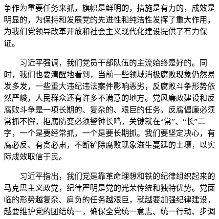
争作为重要任务来抓，旗帜是鲜明的，措施是有力的，成效是
明显的，为保持和发展党的先进性和纯洁性发挥了重大作用，
为我们党领导改革开放和社会主义现代化建设提供了有力保
证。
习近平强调，我们党员干部队伍的主流始终是好的。同
时，我们也要清醒地看到，当前一些领域消极腐败现象仍然易
发多发，一些重大违纪违法案件影响恶劣，反腐败斗争形势依
然严峻，人民群众还有许多不满意的地方。党风廉政建设和反
腐败斗争是一项长期的、复杂的、艰巨的任务。反腐倡廉必须
常抓不懈，拒腐防变必须警钟长鸣，关键就在“常”、“长”二
字，一个是要经常抓，一个是要长期抓。我们要坚定决心，有
腐必反、有贪必肃，不断铲除腐败现象滋生蔓延的土壤，以实
际成效取信于民。
习近平指出，我们党是靠革命理想和铁的纪律组织起来的
马克思主义政党，纪律严明是党的光荣传统和独特优势。党面
临的形势越复杂、肩负的任务越艰巨，就越要加强纪律建设，
越要维护党的团结统一，确保全党统一意志、统一行动、步调