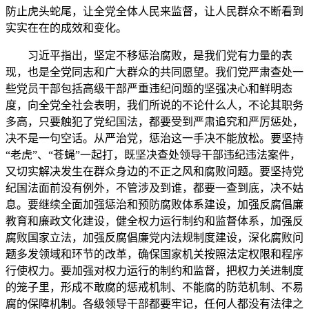
防止虎头蛇尾，让全党全体人民来监督，让人民群众不断看到
实实在在的成效和变化。
习近平指出，坚定不移惩治腐败，是我们党有力量的表
现，也是全党同志和广大群众的共同愿望。我们党严肃查处一
些党员干部包括高级干部严重违纪问题的坚强决心和鲜明态
度，向全党全社会表明，我们所说的不论什么人，不论其职务
多高，只要触犯了党纪国法，都要受到严肃追究和严厉惩处，
决不是一句空话。从严治党，惩治这一手决不能放松。要坚持
“老虎”、“苍蝇”一起打，既坚决查处领导干部违纪违法案件，
又切实解决发生在群众身边的不正之风和腐败问题。要坚持党
纪国法面前没有例外，不管涉及到谁，都要一查到底，决不姑
息。要继续全面加强惩治和预防腐败体系建设，加强反腐倡廉
教育和廉政文化建设，健全权力运行制约和监督体系，加强反
腐败国家立法，加强反腐倡廉党内法规制度建设，深化腐败问
题多发领域和环节的改革，确保国家机关按照法定权限和程序
行使权力。要加强对权力运行的制约和监督，把权力关进制度
的笼子里，形成不敢腐的惩戒机制、不能腐的防范机制、不易
腐的保障机制。各级领导干部都要牢记，任何人都没有法律之