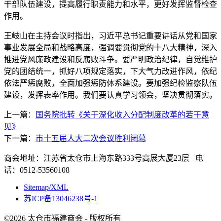
干部队伍建设，提高履行职责能力和水平，更好发挥监督检查
作用。
王岐山在主持会议时指出，习近平总书记重要讲话从党和国家
事业发展全局和战略高度，强调要贯彻党的十八大精神，深入
推进党风廉政建设和反腐败斗争。要严明政治纪律，自觉维护
党的团结统一，抓好八项规定落实，下大气力改进作风，依纪
依法严惩腐败，全面加强惩防体系建设。要加强纪检监察队伍
建设，发挥表率作用。我们要认真学习领会，坚决贯彻落实。
上一篇：
国务院批转《关于深化收入分配制度改革的若干意
见》
下一篇：
市十五届人大二次会议胜利闭幕
商会地址：江苏省太仓市上海东路333号高展大厦23层 电
话：0512-53560108
Sitemap/XML
苏ICP备13046238号-1
©2026 太仓市福建商会 - 版权所有