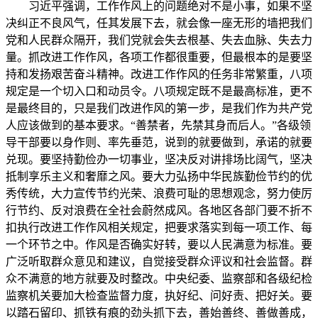
习近平强调，工作作风上的问题绝对不是小事，如果不坚
决纠正不良风气，任其发展下去，就会像一座无形的墙把我们
党和人民群众隔开，我们党就会失去根基、失去血脉、失去力
量。抓改进工作作风，各项工作都很重要，但最根本的是要坚
持和发扬艰苦奋斗精神。改进工作作风的任务非常繁重，八项
规定是一个切入口和动员令。八项规定既不是最高标准，更不
是最终目的，只是我们改进作风的第一步，是我们作为共产党
人应该做到的基本要求。“善禁者，先禁其身而后人。”各级领
导干部要以身作则、率先垂范，说到的就要做到，承诺的就要
兑现。要坚持勤俭办一切事业，坚决反对讲排场比阔气，坚决
抵制享乐主义和奢靡之风。要大力弘扬中华民族勤俭节约的优
秀传统，大力宣传节约光荣、浪费可耻的思想观念，努力使厉
行节约、反对浪费在全社会蔚然成风。各地区各部门要不折不
扣执行改进工作作风相关规定，把要求落实到每一项工作、每
一个环节之中。作风是否确实好转，要以人民满意为标准。要
广泛听取群众意见和建议，自觉接受群众评议和社会监督。群
众不满意的地方就要及时整改。中央纪委、监察部和各级纪检
监察机关要加大检查监督力度，执好纪、问好责、把好关。要
以踏石留印、抓铁有痕的劲头抓下去，善始善终、善做善成，