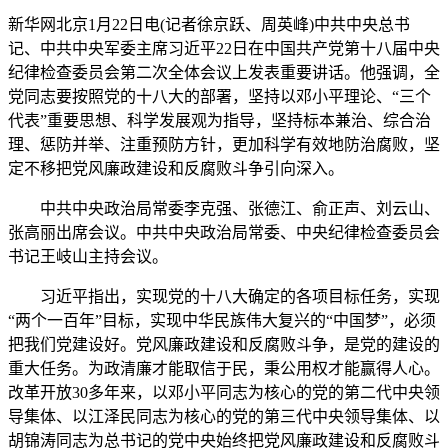
新华网北京1月22日电(记者徐京跃、周英峰)中共中央总书
记、中共中央军委主席习近平22日在中国共产党第十八届中央
纪律检查委员会第二次全体会议上发表重要讲话。他强调，全
党同志要按照党的十八大的部署，坚持以邓小平理论、“三个
代表”重要思想、科学发展观为指导，坚持标本兼治、综合治
理、惩防并举、注重预防方针，更加科学有效地防治腐败，坚
定不移把党风廉政建设和反腐败斗争引向深入。
中共中央政治局常委李克强、张德江、俞正声、刘云山、
张高丽出席会议。中共中央政治局常委、中央纪律检查委员会
书记王岐山主持会议。
习近平指出，实现党的十八大确定的各项目标任务，实现
“两个一百年”目标，实现中华民族伟大复兴的“中国梦”，必须
把我们党建设好。党风廉政建设和反腐败斗争，是党的建设的
重大任务。为政清廉才能取信于民，秉公用权才能赢得人心。
改革开放30多年来，以邓小平同志为核心的党的第二代中央领
导集体、以江泽民同志为核心的党的第三代中央领导集体、以
胡锦涛同志为总书记的党中央始终把党风廉政建设和反腐败斗