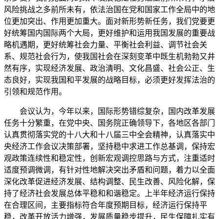
风险挑战之多前所未有，依法治国在党和国家工作全局中的地
位更加突出、作用更加重大。面对新形势新任务，我们党要更
好统筹国内国际两个大局，更好维护和运用我国发展的重要战
略机遇期，更好统筹社会力量、平衡社会利益、调节社会关
系、规范社会行为，使我国社会在深刻变革中既生机勃勃又井
然有序，实现经济发展、政治清明、文化昌盛、社会公正、生
态良好，实现我国和平发展的战略目标，必须更好发挥法治的
引领和规范作用。
会议认为，今年以来，国际形势错综复杂，国内改革发展
任务十分繁重，在党中央、国务院正确领导下，各地区各部门
认真贯彻落实党的十八大和十八届三中全会精神，认真落实中
央经济工作会议决策部署，坚持稳中求进工作总基调，保持宏
观政策连续性和稳定性，创新宏观调控思路与方式，注重适时
适度预调微调，有针对性地解决突出矛盾和问题，着力以全面
深化改革促进经济发展、结构调整、民生改善、风险化解，保
持了经济社会发展总体平稳和和谐稳定。上半年经济运行保持
在合理区间，主要指标符合年度预期目标，经济运行保持平
稳，改革开放活力增强，发展质量稳步提升，民生保障扎实有