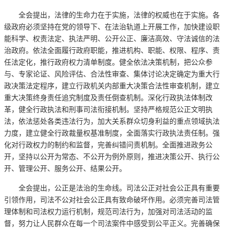
全会提出，法律的生命力在于实施，法律的权威也在于实施。各
级政府必须坚持在党的领导下、在法治轨道上开展工作，加快建设职
能科学、权责法定、执法严明、公开公正、廉洁高效、守法诚信的法
治政府。依法全面履行政府职能，推进机构、职能、权限、程序、责
任法定化，推行政府权力清单制度。健全依法决策机制，把公众参
与、专家论证、风险评估、合法性审查、集体讨论决定确定为重大行
政决策法定程序，建立行政机关内部重大决策合法性审查机制，建立
重大决策终身责任追究制度及责任倒查机制。深化行政执法体制改
革，健全行政执法和刑事司法衔接机制。坚持严格规范公正文明执
法，依法惩处各类违法行为，加大关系群众切身利益的重点领域执法
力度，建立健全行政裁量权基准制度，全面落实行政执法责任制。强
化对行政权力的制约和监督，完善纠错问责机制。全面推进政务公
开，坚持以公开为常态、不公开为例外原则，推进决策公开、执行公
开、管理公开、服务公开、结果公开。
全会提出，公正是法治的生命线。司法公正对社会公正具有重要
引领作用，司法不公对社会公正具有致命破坏作用。必须完善司法管
理体制和司法权力运行机制，规范司法行为，加强对司法活动的监
督，努力让人民群众在每一个司法案件中感受到公平正义。完善确保