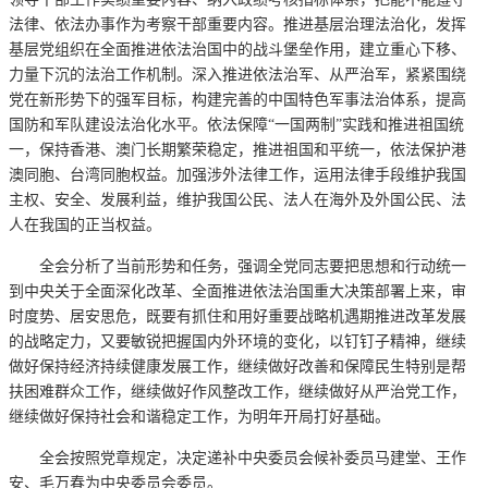
法律、依法办事作为考察干部重要内容。推进基层治理法治化，发挥
基层党组织在全面推进依法治国中的战斗堡垒作用，建立重心下移、
力量下沉的法治工作机制。深入推进依法治军、从严治军，紧紧围绕
党在新形势下的强军目标，构建完善的中国特色军事法治体系，提高
国防和军队建设法治化水平。依法保障“一国两制”实践和推进祖国统
一，保持香港、澳门长期繁荣稳定，推进祖国和平统一，依法保护港
澳同胞、台湾同胞权益。加强涉外法律工作，运用法律手段维护我国
主权、安全、发展利益，维护我国公民、法人在海外及外国公民、法
人在我国的正当权益。
全会分析了当前形势和任务，强调全党同志要把思想和行动统一
到中央关于全面深化改革、全面推进依法治国重大决策部署上来，审
时度势、居安思危，既要有抓住和用好重要战略机遇期推进改革发展
的战略定力，又要敏锐把握国内外环境的变化，以钉钉子精神，继续
做好保持经济持续健康发展工作，继续做好改善和保障民生特别是帮
扶困难群众工作，继续做好作风整改工作，继续做好从严治党工作，
继续做好保持社会和谐稳定工作，为明年开局打好基础。
全会按照党章规定，决定递补中央委员会候补委员马建堂、王作
安、毛万春为中央委员会委员。