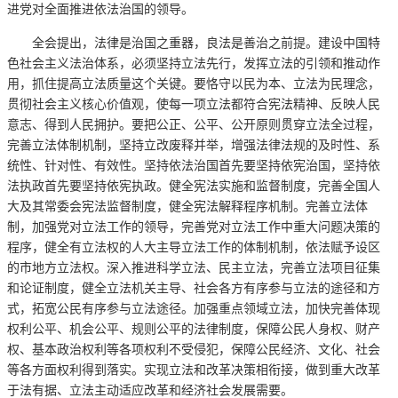
进党对全面推进依法治国的领导。
全会提出，法律是治国之重器，良法是善治之前提。建设中国特
色社会主义法治体系，必须坚持立法先行，发挥立法的引领和推动作
用，抓住提高立法质量这个关键。要恪守以民为本、立法为民理念，
贯彻社会主义核心价值观，使每一项立法都符合宪法精神、反映人民
意志、得到人民拥护。要把公正、公平、公开原则贯穿立法全过程，
完善立法体制机制，坚持立改废释并举，增强法律法规的及时性、系
统性、针对性、有效性。坚持依法治国首先要坚持依宪治国，坚持依
法执政首先要坚持依宪执政。健全宪法实施和监督制度，完善全国人
大及其常委会宪法监督制度，健全宪法解释程序机制。完善立法体
制，加强党对立法工作的领导，完善党对立法工作中重大问题决策的
程序，健全有立法权的人大主导立法工作的体制机制，依法赋予设区
的市地方立法权。深入推进科学立法、民主立法，完善立法项目征集
和论证制度，健全立法机关主导、社会各方有序参与立法的途径和方
式，拓宽公民有序参与立法途径。加强重点领域立法，加快完善体现
权利公平、机会公平、规则公平的法律制度，保障公民人身权、财产
权、基本政治权利等各项权利不受侵犯，保障公民经济、文化、社会
等各方面权利得到落实。实现立法和改革决策相衔接，做到重大改革
于法有据、立法主动适应改革和经济社会发展需要。