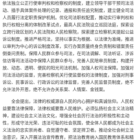
依法独立公正行使审判权和检察权的制度，建立领导干部干预司法活
动、插手具体案件处理的记录、通报和责任追究制度，建立健全司法
人员履行法定职责保护机制。优化司法职权配置，推动实行审判权和
执行权相分离的体制改革试点，最高人民法院设立巡回法庭，探索设
立跨行政区划的人民法院和人民检察院，探索建立检察机关提起公益
诉讼制度。推进严格司法，坚持以事实为根据、以法律为准绳，推进
以审判为中心的诉讼制度改革，实行办案质量终身负责制和错案责任
倒查问责制。保障人民群众参与司法，在司法调解、司法听证、涉诉
信访等司法活动中保障人民群众参与，完善人民陪审员制度，构建开
放、动态、透明、便民的阳光司法机制。加强人权司法保障。加强对
司法活动的监督，完善检察机关行使监督权的法律制度，加强对刑事
诉讼、民事诉讼、行政诉讼的法律监督，完善人民监督员制度，绝不
允许法外开恩，绝不允许办关系案、人情案、金钱案。
全会提出，法律的权威源自人民的内心拥护和真诚信仰。人民权
益要靠法律保障，法律权威要靠人民维护。必须弘扬社会主义法治精
神，建设社会主义法治文化，增强全社会厉行法治的积极性和主动
性，形成守法光荣、违法可耻的社会氛围，使全体人民都成为社会主
义法治的忠实崇尚者、自觉遵守者、坚定捍卫者。推动全社会树立法
治意识，深入开展法治宣传教育，把法治教育纳入国民教育体系和精