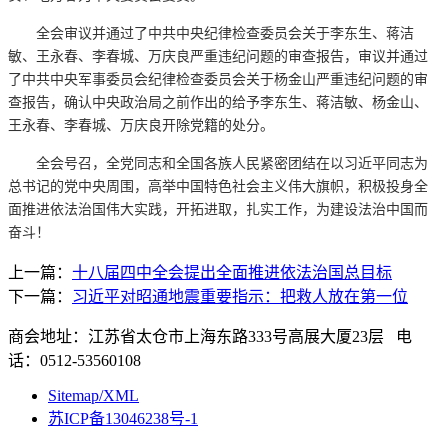
全会审议并通过了中共中央纪律检查委员会关于李东生、蒋洁
敏、王永春、李春城、万庆良严重违纪问题的审查报告，审议并通过
了中共中央军事委员会纪律检查委员会关于杨金山严重违纪问题的审
查报告，确认中央政治局之前作出的给予李东生、蒋洁敏、杨金山、
王永春、李春城、万庆良开除党籍的处分。
全会号召，全党同志和全国各族人民紧密团结在以习近平同志为
总书记的党中央周围，高举中国特色社会主义伟大旗帜，积极投身全
面推进依法治国伟大实践，开拓进取，扎实工作，为建设法治中国而
奋斗！
上一篇：
十八届四中全会提出全面推进依法治国总目标
下一篇：
习近平对昭通地震重要指示：把救人放在第一位
商会地址：江苏省太仓市上海东路333号高展大厦23层 电
话：0512-53560108
Sitemap/XML
苏ICP备13046238号-1