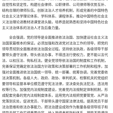
自觉性和坚定性，构建社会律师、公职律师、公司律师等优势互补、
结构合理的律师队伍。创新法治人才培养机制，形成完善的中国特色
社会主义法学理论体系、学科体系、课程体系，推动中国特色社会主
义法治理论进教材进课堂进头脑，培养造就熟悉和坚持中国特色社会
主义法治体系的法治人才及后备力量。
全会强调，党的领导是全面推进依法治国、加快建设社会主义法
治国家最根本的保证。必须加强和改进党对法治工作的领导，把党的
领导贯彻到全面推进依法治国全过程。坚持依法执政，各级领导干部
要带头遵守法律，带头依法办事，不得违法行使权力，更不能以言代
法、以权压法、徇私枉法。健全党领导依法治国的制度和工作机制，
完善保证党确定依法治国方针政策和决策部署的工作机制和程序，加
强对全面推进依法治国统一领导、统一部署、统筹协调，完善党委依
法决策机制。各级人大、政府、政协、审判机关、检察机关的党组织
要领导和监督本单位模范遵守宪法法律，坚决查处执法犯法、违法用
权等行为。加强党内法规制度建设，完善党内法规制定体制机制，形
成配套完备的党内法规制度体系，运用党内法规把党要管党、从严治
党落到实处，促进党员、干部带头遵守国家法律法规。提高党员干部
法治思维和依法办事能力，把法治建设成效作为衡量各级领导班子和
领导干部工作实绩重要内容、纳入政绩考核指标体系，把能不能遵守