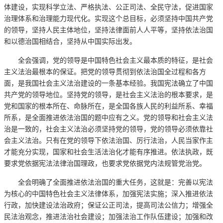
体建设，实现科学立法、严格执法、公正司法、全民守法，促进国家
治理体系和治理能力现代化。实现这个总目标，必须坚持中国共产党
的领导，坚持人民主体地位，坚持法律面前人人平等，坚持依法治国
和以德治国相结合，坚持从中国实际出发。
全会强调，党的领导是中国特色社会主义最本质的特征，是社会
主义法治最根本的保证。把党的领导贯彻到依法治国全过程和各方
面，是我国社会主义法治建设的一条基本经验。我国宪法确立了中国
共产党的领导地位。坚持党的领导，是社会主义法治的根本要求，是
党和国家的根本所在、命脉所在，是全国各族人民的利益所系、幸福
所系，是全面推进依法治国的题中应有之义。党的领导和社会主义法
治是一致的，社会主义法治必须坚持党的领导，党的领导必须依靠社
会主义法治。只有在党的领导下依法治国、厉行法治，人民当家作主
才能充分实现，国家和社会生活法治化才能有序推进。依法执政，既
要求党依据宪法法律治国理政，也要求党依据党内法规管党治党。
全会明确了全面推进依法治国的重大任务，这就是：完善以宪法
为核心的中国特色社会主义法律体系，加强宪法实施；深入推进依法
行政，加快建设法治政府；保证公正司法，提高司法公信力；增强全
民法治观念，推进法治社会建设；加强法治工作队伍建设；加强和改