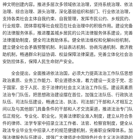
神文明创建内容。推进多层次多领域依法治理，坚持系统治理、依法
治理、综合治理、源头治理，深化基层组织和部门、行业依法治理，
支持各类社会主体自我约束、自我管理，发挥市民公约、乡规民约、
行业规章、团体章程等社会规范在社会治理中的积极作用。建设完备
的法律服务体系，推进覆盖城乡居民的公共法律服务体系建设，完善
法律援助制度，健全司法救助体系。健全依法维权和化解纠纷机制，
建立健全社会矛盾预警机制、利益表达机制、协商沟通机制、救济救
助机制，畅通群众利益协调、权益保障法律渠道。完善立体化社会治
安防控体系，保障人民生命财产安全。
全会提出，全面推进依法治国，必须大力提高法治工作队伍思想
政治素质、业务工作能力、职业道德水准，着力建设一支忠于党、忠
于国家、忠于人民、忠于法律的社会主义法治工作队伍。建设高素质
法治专门队伍，把思想政治建设摆在首位，加强立法队伍、行政执法
队伍、司法队伍建设，畅通立法、执法、司法部门干部和人才相互之
间以及与其他部门具备条件的干部和人才交流渠道，推进法治专门队
伍正规化、专业化、职业化，完善法律职业准入制度，建立从符合条
件的律师、法学专家中招录立法工作者、法官、检察官制度，健全从
政法专业毕业生中招录人才的规范便捷机制，完善职业保障体系。加
强法律服务队伍建设，增强广大律师走中国特色社会主义法治道路的