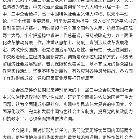
任务极为繁重，中央政治局全面贯彻党的十八大和十八届一中、二
中、三中全会精神，高举中国特色社会主义伟大旗帜，以邓小平理
论、“三个代表”重要思想、科学发展观为指导，深入贯彻习近平总书记
系列重要讲话精神，团结带领全党全军全国各族人民，统筹国内国际
两个大局，牢牢把握稳中求进工作总基调，保持战略定力，以全面深
化改革推动各项工作，注重从思想上、制度上谋划涉及改革发展稳
定、内政外交国防、治党治国治军的战略性、全局性、长远性问题。
中央政治局适应经济发展新常态，创新宏观调控思路和方式，积极破
解经济社会发展难题，着力保障和改善民生，基本完成党的群众路线
教育实践活动，坚定不移反对腐败，有效应对各种风险挑战，各方面
工作取得新成效，党和国家事业发展打开新局面。
全会高度评价长期以来特别是党的十一届三中全会以来我国社会
主义法治建设取得的历史性成就，研究了全面推进依法治国若干重大
问题，认为全面建成小康社会、实现中华民族伟大复兴的中国梦，全
面深化改革、完善和发展中国特色社会主义制度，提高党的执政能力
和执政水平，必须全面推进依法治国。
全会提出，面对新形势新任务，我们党要更好统筹国内国际两个
大局，更好维护和运用我国发展的重要战略机遇期，更好统筹社会力