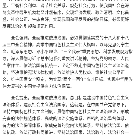
量、平衡社会利益、调节社会关系、规范社会行为，使我国社会在深
刻变革中既生机勃勃又井然有序，实现经济发展、政治清明、文化昌
盛、社会公正、生态良好，实现我国和平发展的战略目标，必须更好
发挥法治的引领和规范作用。
全会强调，全面推进依法治国，必须贯彻落实党的十八大和十八
届三中全会精神，高举中国特色社会主义伟大旗帜，以马克思列宁主
义、毛泽东思想、邓小平理论、“三个代表”重要思想、科学发展观为指
导，深入贯彻习近平总书记系列重要讲话精神，坚持党的领导、人民
当家作主、依法治国有机统一，坚定不移走中国特色社会主义法治道
路，坚决维护宪法法律权威，依法维护人民权益、维护社会公平正
义、维护国家安全稳定，为实现“两个一百年”奋斗目标、实现中华民族
伟大复兴的中国梦提供有力法治保障。
全会提出，全面推进依法治国，总目标是建设中国特色社会主义
法治体系，建设社会主义法治国家。这就是，在中国共产党领导下，
坚持中国特色社会主义制度，贯彻中国特色社会主义法治理论，形成
完备的法律规范体系、高效的法治实施体系、严密的法治监督体系、
有力的法治保障体系，形成完善的党内法规体系，坚持依法治国、依
法执政、依法行政共同推进，坚持法治国家、法治政府、法治社会一