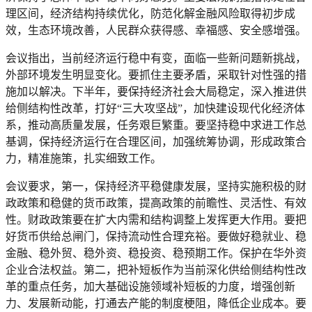
理区间，经济结构持续优化，防范化解金融风险取得初步成
效，生态环境改善，人民群众获得感、幸福感、安全感增强。
会议指出，当前经济运行稳中有变，面临一些新问题新挑战，
外部环境发生明显变化。要抓住主要矛盾，采取针对性强的措
施加以解决。下半年，要保持经济社会大局稳定，深入推进供
给侧结构性改革，打好“三大攻坚战”，加快建设现代化经济体
系，推动高质量发展，任务艰巨繁重。要坚持稳中求进工作总
基调，保持经济运行在合理区间，加强统筹协调，形成政策合
力，精准施策，扎实细致工作。
会议要求，第一，保持经济平稳健康发展，坚持实施积极的财
政政策和稳健的货币政策，提高政策的前瞻性、灵活性、有效
性。财政政策要在扩大内需和结构调整上发挥更大作用。要把
好货币供给总闸门，保持流动性合理充裕。要做好稳就业、稳
金融、稳外贸、稳外资、稳投资、稳预期工作。保护在华外资
企业合法权益。第二，把补短板作为当前深化供给侧结构性改
革的重点任务，加大基础设施领域补短板的力度，增强创新
力、发展新动能，打通去产能的制度梗阻，降低企业成本。要