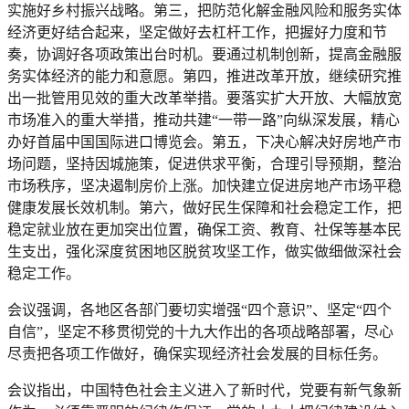
实施好乡村振兴战略。第三，把防范化解金融风险和服务实体
经济更好结合起来，坚定做好去杠杆工作，把握好力度和节
奏，协调好各项政策出台时机。要通过机制创新，提高金融服
务实体经济的能力和意愿。第四，推进改革开放，继续研究推
出一批管用见效的重大改革举措。要落实扩大开放、大幅放宽
市场准入的重大举措，推动共建“一带一路”向纵深发展，精心
办好首届中国国际进口博览会。第五，下决心解决好房地产市
场问题，坚持因城施策，促进供求平衡，合理引导预期，整治
市场秩序，坚决遏制房价上涨。加快建立促进房地产市场平稳
健康发展长效机制。第六，做好民生保障和社会稳定工作，把
稳定就业放在更加突出位置，确保工资、教育、社保等基本民
生支出，强化深度贫困地区脱贫攻坚工作，做实做细做深社会
稳定工作。
会议强调，各地区各部门要切实增强“四个意识”、坚定“四个
自信”，坚定不移贯彻党的十九大作出的各项战略部署，尽心
尽责把各项工作做好，确保实现经济社会发展的目标任务。
会议指出，中国特色社会主义进入了新时代，党要有新气象新