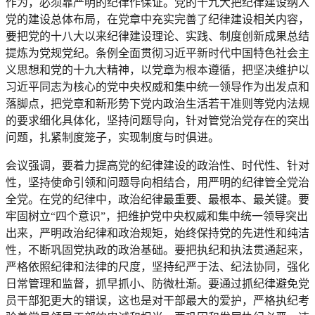
作为，必须靠严明的纪律作保证。党的十九大把纪律建设纳入
党的建设总体布局，在党章中充实完善了纪律建设相关内容，
要把党的十八大以来纪律建设理论、实践、制度创新成果总结
提炼为党规党纪。条例全面贯彻习近平新时代中国特色社会主
义思想和党的十九大精神，以党章为根本遵循，把坚决维护以
习近平同志为核心的党中央权威和集中统一领导作为出发点和
落脚点，把党章和新形势下党内政治生活若干准则等党内法规
的要求细化具体化，坚持问题导向，针对管党治党存在的突出
问题，扎紧制度笼子，实现制度与时俱进。
会议强调，要着力提高党的纪律建设的政治性、时代性、针对
性，坚持使命引领和问题导向相结合，用严明的纪律管全党治
全党。在党的纪律中，政治纪律最重要、最根本、最关键。要
牢固树立“四个意识”，把维护党中央权威和集中统一领导突出
出来，严明政治纪律和政治规矩，始终保持党的先进性和纯洁
性，不断巩固党执政的政治基础。要把执纪和执法贯通起来，
严格依照纪律和法律的尺度，坚持纪严于法、纪法协同，强化
日常管理和监督，抓早抓小、防微杜渐。要通过抓纪律避免党
员干部犯更大的错误，这也是对干部最大的爱护，严格执纪考