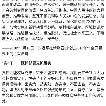
面深化改革，逢山开路，遇水架桥，敢于向顽瘴痼疾开刀，勇
于突破利益固化藩篱，将改革进行到底。中国人民将继续大胆
创新、推动发展，坚定不移贯彻以人民为中心的发展思想，落
实新发展理念，建设现代化经济体系，深化供给侧结构性改
革，加快实施创新驱动发展战略、乡村振兴战略、区域协调发
展战略，推进精准扶贫、精准脱贫，促进社会公平正义，不断
增强人民获得感、幸福感、安全感。
——2018年4月10日，习近平在博鳌亚洲论坛2018年年会开幕
式上的主旨演讲
“实”干——既抓部署又抓落实
真抓才能攻坚克难，实干才能梦想成真。我们要在全社会大力
弘扬真抓实干、埋头苦干的良好风尚。各级领导干部要带头发
扬劳模精神，出实策、鼓实劲、办实事，不图虚名，不务虚
功，坚决反对干部群众反映强烈的形式主义、官僚主义、享乐
主义和奢靡之风“四风”，以身作则带领群众把各项工作落到实
处。