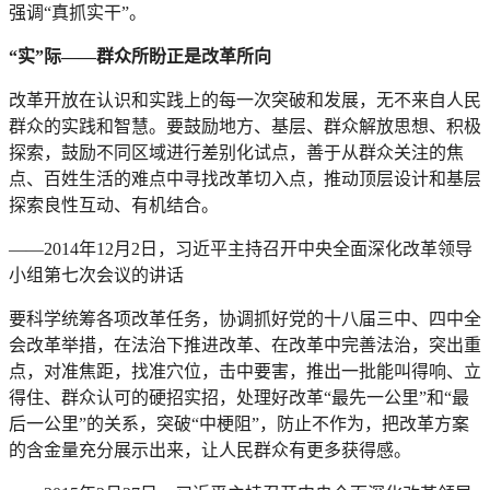
强调“真抓实干”。
“实”际——群众所盼正是改革所向
改革开放在认识和实践上的每一次突破和发展，无不来自人民
群众的实践和智慧。要鼓励地方、基层、群众解放思想、积极
探索，鼓励不同区域进行差别化试点，善于从群众关注的焦
点、百姓生活的难点中寻找改革切入点，推动顶层设计和基层
探索良性互动、有机结合。
——2014年12月2日，习近平主持召开中央全面深化改革领导
小组第七次会议的讲话
要科学统筹各项改革任务，协调抓好党的十八届三中、四中全
会改革举措，在法治下推进改革、在改革中完善法治，突出重
点，对准焦距，找准穴位，击中要害，推出一批能叫得响、立
得住、群众认可的硬招实招，处理好改革“最先一公里”和“最
后一公里”的关系，突破“中梗阻”，防止不作为，把改革方案
的含金量充分展示出来，让人民群众有更多获得感。