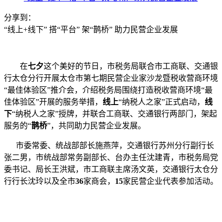
分享到：
“线上+线下” 搭“平台” 架“鹊桥” 助力民营企业发展
在
七夕
这个美好的节日，市税务局联合市工商联、交通银
行太仓分行开展太仓市第七期民营企业家沙龙暨税收营商环境
“最佳体验区”推介会，介绍税务局围绕打造税收营商环境“最
佳体验区”开展的服务举措，
线上
“纳税人之家”正式启动，
线
下
“纳税人之家”授牌，并联合工商联、交通银行两部门，架起
服务的“
鹊桥
”，共同助力民营企业发展。
市委常委、统战部部长施燕萍，交通银行苏州分行副行长
张二男，市统战部常务副部长、台办主任沈建青，市税务局党
委书记、局长王洪斌，市工商联主席汤文英，交通银行太仓分
行行长沈玲以及全市
36
家商会，
15
家民营企业代表参加活动。