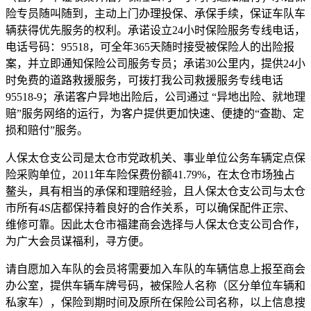
险专员随叫随到，主动上门办理投保、承保手续，保证车队车
辆获得优先服务的权利。承诺设立24小时保险服务专线电话，
电话号码：95518，可全年365天随时接受被保险人的出险报
案，并立即通知保险公司服务专员；承诺30公里内，提供24小
时免费的道路救援服务，可拨打我公司救援服务专线电话
95518-9；承诺客户异地出险后，公司通过 “异地出险、就地理
赔”服务网络的运行，为客户提供更加快速、便捷的“查勘、定
损和赔付”服务。
人保太仓支公司是太仓市党政机关、事业单位公务车辆定点保
险采购单位，2011年车险保费份额41.79%，在太仓市场独占
鳌头，具有相当的承保和理赔经验，且人保太仓支公司与太仓
市所有4S店都保持着良好的合作关系，可以确保配件正宗、
维修可靠。因此太仓市福建商会选择与人保太仓支公司合作，
为广大会员谋福利，寻方便。
请自愿加入车队的会员将需要加入车队的车辆信息上报至商会
办公室，提供车辆车牌号码，被保险人名称（区分单位车辆和
私家车），保险到期时间及原所在保险公司名称，以上信息搜