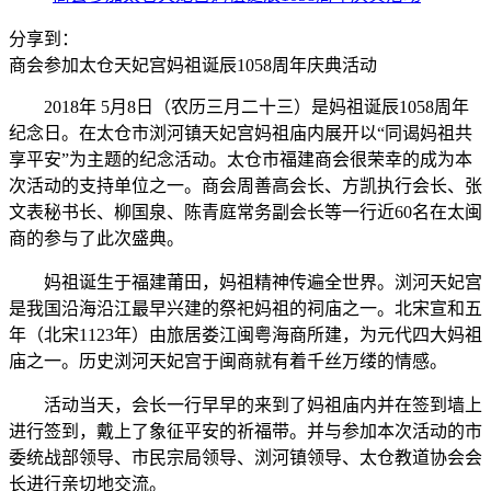
分享到：
商会参加太仓天妃宫妈祖诞辰1058周年庆典活动
2018
年
5
月
8
日（农历三月二十三）是妈祖诞辰
1058
周年
纪念日。在太仓市浏河镇天妃宫妈祖庙内展开以“同谒妈祖共
享平安”为主题的纪念活动。太仓市福建商会很荣幸的成为本
次活动的支持单位之一。商会周善高会长、方凯执行会长、张
文表秘书长、柳国泉、陈青庭常务副会长等一行近
60
名在太闽
商的参与了此次盛典。
妈祖诞生于福建莆田，妈祖精神传遍全世界。浏河天妃宫
是我国沿海沿江最早兴建的祭祀妈祖的祠庙之一。北宋宣和五
年（北宋
1123
年）由旅居娄江闽粤海商所建，为元代四大妈祖
庙之一。历史浏河天妃宫于闽商就有着千丝万缕的情感。
活动当天，会长一行早早的来到了妈祖庙内并在签到墙上
进行签到，戴上了象征平安的祈福带。并与参加本次活动的市
委统战部领导、市民宗局领导、浏河镇领导、太仓教道协会会
长进行亲切地交流。