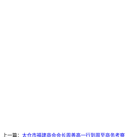
上一篇：
太仓市福建商会会长周善高一行到周至商务考察