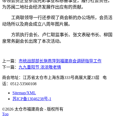
带领会员企业参加光彩事业和慈善事业，履行社会责任。
为苏闽二地社会经济发展作出应有的贡献。
工商联领导一行还参观了商会新的办公场所，会员活
动场所以及商会成立八周年图片展。
方凯执行会长、卢仁聪监事长、张文表秘书长、柳国
泉常务副会长出席了本次活动。
上一篇：
市统战部部长施燕萍到福建商会调研指导工作
下一篇：
九九重阳节 浓浓敬老情
商会地址：江苏省太仓市上海东路333号高展大厦23层 电
话：0512-53560108
Sitemap/XML
苏ICP备13046238号-1
©2026 太仓市福建商会 - 版权所有
Top