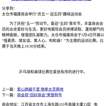
分享到：
太仓市福建商会举行“庆五一 迎五四”趣味运动会
为了庆祝“五一”劳动节，喜迎“五四”青年节，丰富商会会
员的业余爱好与生活，更好地展现会员拼搏进取、蓬勃朝气的
精神面貌，增强团队凝聚力。太仓市福建商会于5月4日开展以
“强素质、增友谊、聚人心、构和谐！”为主题的运动比赛。比
赛于当天晚上19:30分结束。
乒乓球和桌球比赛在紧张有序的进行中。
上一篇：
爱心跨越千里 情牵太灵两地
下一篇：
商会获“四好商会”荣誉称号
商会地址：江苏省太仓市上海东路333号高展大厦23层 电