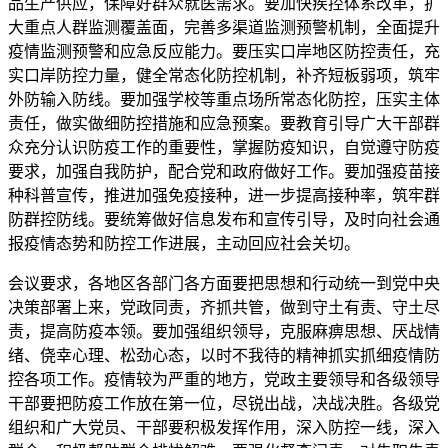
品生产供应，保障好群众就医需求。要加快疾控体系改革，扩
大重点人群监测覆盖面，完善多渠道监测预警机制，全面提升
疫情监测预警和应急反应能力。要压实口岸地区防控责任，充
实口岸防控力量，健全常态化防控机制，补齐短板弱项，筑牢
外防输入防线。要加强学校等重点场所常态化防控，压实主体
责任，做实做细防控措施和应急预案。要教育引导广大干部群
众充分认识防疫工作的重要性，掌握防疫知识，自觉遵守防疫
要求，加强自我防护，配合党和政府做好工作。要加强疫苗接
种科普宣传，推进加强免疫接种，进一步提高接种率，筑牢群
防群控防线。要统筹做好信息发布和宣传引导，及时向社会通
报疫情态势和防控工作进展，主动回应社会关切。
会议要求，各地区各部门各方面要把思想和行动统一到党中央
决策部署上来，党政同责，齐抓共管，做到守土有责、守土尽
责，提高防疫本领。要加强组织领导，克服麻痹思想、厌战情
绪、侥幸心理、松劲心态，以时不我待的精神抓实抓细疫情防
控各项工作。疫情较为严重的地方，党政主要领导和各级领导
干部要把防疫工作放在第一位，尽锐出战，决战决胜。各级党
组织和广大党员、干部要积极发挥作用，深入防控一线，深入