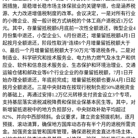
困措施，是稳增长稳市场主体保就业的关键举措，也是涵养税
源、大力改进增值税制度的改革。会议决定，一是对所有行业
的小微企业、按一般计税方式纳税的个体工商户退税近1万亿
元。其中，存量留抵税额6月底前一次性全额退还，微型企业4
月份集中退还，小型企业5、6月份退还；增量留抵税额4月1日
起按月全额退还，阶段性取消“连续6个月增量留抵税额大于
0、最后一个月增量留抵税额大于50万元”等退税条件。二是对
制造业、科学研究和技术服务业、电力热力燃气及水生产和供
应业、软件和信息技术服务业、生态保护和环境治理业、交通
运输仓储和邮政业等6个行业企业的存量留抵税额，7月1日开
始办理全额退还，年底前完成；增量留抵税额也要从4月1日起
按月全额退还。三是中央财政在按现行税制负担50%退税资金
的基础上，再通过安排1.2万亿元转移支付资金设立3个专项，
支持基层落实退税减税降费和保就业保基本民生等。其中，对
新增留抵退税中的地方负担部分，中央财政补助平均超过
82%、并向中西部倾斜。会议要求，建立资金预拨机制，逐月
预拨、滚动清算，确保地方国库动态存有半个月的退税所需资
金。加强资金监管和国库管理，确保退税资金直达市场主体、