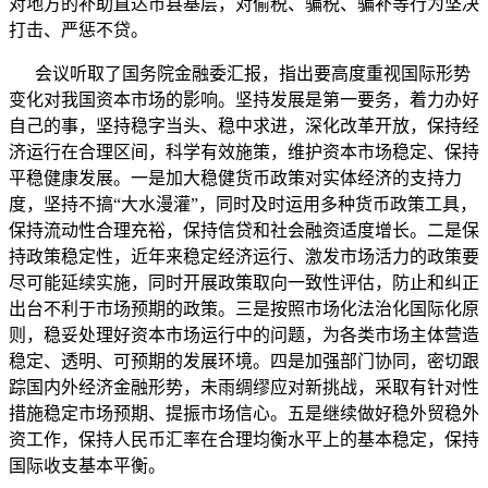
对地方的补助直达市县基层，对偷税、骗税、骗补等行为坚决
打击、严惩不贷。
会议听取了国务院金融委汇报，指出要高度重视国际形势
变化对我国资本市场的影响。坚持发展是第一要务，着力办好
自己的事，坚持稳字当头、稳中求进，深化改革开放，保持经
济运行在合理区间，科学有效施策，维护资本市场稳定、保持
平稳健康发展。一是加大稳健货币政策对实体经济的支持力
度，坚持不搞“大水漫灌”，同时及时运用多种货币政策工具，
保持流动性合理充裕，保持信贷和社会融资适度增长。二是保
持政策稳定性，近年来稳定经济运行、激发市场活力的政策要
尽可能延续实施，同时开展政策取向一致性评估，防止和纠正
出台不利于市场预期的政策。三是按照市场化法治化国际化原
则，稳妥处理好资本市场运行中的问题，为各类市场主体营造
稳定、透明、可预期的发展环境。四是加强部门协同，密切跟
踪国内外经济金融形势，未雨绸缪应对新挑战，采取有针对性
措施稳定市场预期、提振市场信心。五是继续做好稳外贸稳外
资工作，保持人民币汇率在合理均衡水平上的基本稳定，保持
国际收支基本平衡。