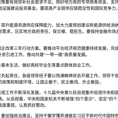
策要有效弥补社会需求不足。用好地方政府专项债券资金，支持
础设施建设投资基金。要提高产业链供应链稳定性和国际竞争力
提升能源资源供应保障能力，加大力度规划建设新能源供给消纳
房需求，压实地方政府责任，保交楼、稳民生。要保持金融市场
企改革三年行动方案。要推动平台经济规范健康持续发展，完成
外资引进工作，推动共建“一带一路”高质量发展。
基本生活，做好高校毕业生等重点群体就业工作。
负起责任，各级领导班子要以饱满精神状态开展工作，领导干部
的政策和制度环境，让国企敢干、民企敢闯、外企敢投。
视工作不断深化发展，十九届中央第九轮巡视集中巡视中央和国
。从巡视看，中央和国家机关不断增强“四个意识”、坚定“四个
高度重视，认真抓好整改。
要加强政治建设，坚持不懈学懂弄通做实习近平新时代中国特色