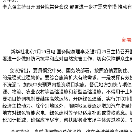
李克强主持召开国务院常务会议 部署进一步扩需求举措 推动
部署
新华社北京7月29日电 国务院总理李克强7月29日主持召
署进一步做好防汛抗旱和应对自然灾害工作，切实保障群众生
会议指出，要贯彻党中央、国务院部署，按照疫情要防住、经
的是稳就业稳物价。要综合施策扩大有效需求。一是发挥有效
不洗泥”。加快中央预算内投资项目实施，督促地方加快专项债
源、物流、农业农村等基础设施和新型基础设施，不得用于土
要项目协调机制要继续高效运转，开辟绿色通道、实行并联审
经济主拉动力。除个别地区外，限购地区要逐步增加汽车增量
地方对绿色智能家电、绿色建材等予以适度补贴或贷款贴息。
税加计抵减，确保应享尽享，帮扶服务业市场主体渡过难关、
会议指出，当前我国物价总体平稳，这在全球普遍高通胀下