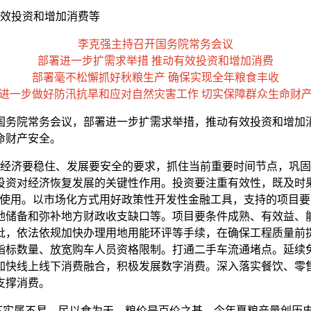
有效投资和增加消费等
李克强主持召开国务院常务会议
部署进一步扩需求举措 推动有效投资和增加消费
部署毫不松懈抓好秋粮生产 确保实现全年粮食丰收
进一步做好防汛抗旱和应对自然灾害工作 切实保障群众生命财
开国务院常务会议，部署进一步扩需求举措，推动有效投资和增
命财产安全。
济要稳住、发展要安全的要求，抓住当前重要时间节点，巩固
投资对经济恢复发展的关键性作用。投资要注重有效性，既及时
使用。以市场化方式用好政策性开发性金融工具，支持的项目要
地储备和弥补地方财政收支缺口等。项目要条件成熟、有效益、
批，依法依规加快办理用地用能环评等手续，在确保工程质量前
指标数量、放宽购车人员资格限制。打通二手车流通堵点。延续
加快线上线下消费融合，积极发展数字消费。深入落实餐饮、零
支撑消费。
实属不易。民以食为天，粮价是百价之基。今年夏粮产量创历史