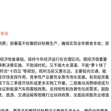
产安全
加消费；部署毫不松懈抓好秋粮生产，确保实现全年粮食丰收；部
经济恢复基础，保持今年经济运行在合理区间。稳经济很重要
果断决策实施、不贻误时机，又不搞大水漫灌、不能“萝卜快了
符合“十四五”等规划，既利当前又惠长远，主要投向交通、能
能尽快发挥作用，竞争性产业要完全靠市场化发展。有效投资重
提下在三季度尽快形成更多实物工作量。二是推动消费继续成为
免征新能源汽车购置税政策。支持刚性和改善性住房需求。鼓励
售、旅游、交通运输等困难行业扶持政策，全面延续服务业增值
新高，要毫不松懈抓好秋粮这个粮食生产大头，确保全年粮食