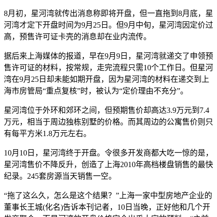
8月初，星河湾就传出消息称即将开盘，但一直拖到8月底，星
河湾才定下开盘时间为9月25日。但9月中旬，星河湾因定价过
高，预售许可证卡壳的消息却在业内流传。
据后来上海媒体的报道，早在9月9日，星河湾就递交了申领预
售许可证的材料，按常规，走完流程只需10个工作日。但星河
湾在9月25日却未能如期开盘，因为星河湾的材料在递交到上
海市房管局“重点复核”时，被认为“定价理由不充分”。
星河湾位于外环和郊环之间，但预期售价却高达3.9万元到7.4
万元，相当于周边独栋别墅的价格。而其周边的公寓售价则只
有每平方米1.8万元左右。
10月10日，星河湾终于开盘。令很多开发商都大吃一惊的是，
星河湾售价不降反升，创造了上海2010年高档楼盘销售的最快
纪录。245套房源当天销售一空。
“拖了这么久，怎么是这个结果？”上海一家中型房地产企业的
董事长王城(化名)告诉本刊记者，10日当晚，正好他和几个开