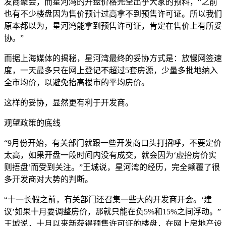
发商聚会，而星河湾的开盘价格完全出乎大家的预料，“之前
也有不少楼盘因为售价预计过高拿不到预售许可证。所以我们
原本都以为，星河湾能拿到预售许可证，肯定在售价上有所妥
协。”
而据上海媒体的揭秘，星河湾最终的妥协方式是：放慢网签速
度，一天最多只在网上登记不超过5套房源，少量多批地纳入
全市均价，以避免抬高楼市的平均房价。
这样的妥协，显然更有利于开发商。
观望政策的底线
“9月份开始，有关部门就跟一些开发商口头打招呼，不要定价
太高，如果开盘一段时间内没有成交，就会因为‘虚抬房价实
则捂盘’而受到关注。”王城说，星河湾的经历，完全颠覆了很
多开发商对大势的判断。
“十一长假之前，有关部门还召集一些大的开发商开会。‘建
议’如果十月要调整房价，那就只能在负5%和15%之间浮动。”
王城说，十月以来新获得预售许可证的楼盘，在网上房地产设