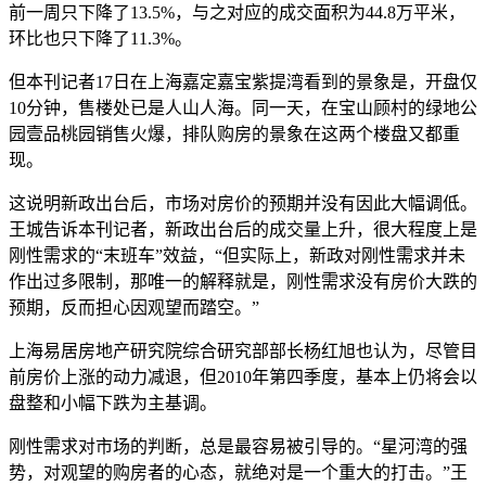
前一周只下降了13.5%，与之对应的成交面积为44.8万平米，
环比也只下降了11.3%。
但本刊记者17日在上海嘉定嘉宝紫提湾看到的景象是，开盘仅
10分钟，售楼处已是人山人海。同一天，在宝山顾村的绿地公
园壹品桃园销售火爆，排队购房的景象在这两个楼盘又都重
现。
这说明新政出台后，市场对房价的预期并没有因此大幅调低。
王城告诉本刊记者，新政出台后的成交量上升，很大程度上是
刚性需求的“末班车”效益，“但实际上，新政对刚性需求并未
作出过多限制，那唯一的解释就是，刚性需求没有房价大跌的
预期，反而担心因观望而踏空。”
上海易居房地产研究院综合研究部部长杨红旭也认为，尽管目
前房价上涨的动力减退，但2010年第四季度，基本上仍将会以
盘整和小幅下跌为主基调。
刚性需求对市场的判断，总是最容易被引导的。“星河湾的强
势，对观望的购房者的心态，就绝对是一个重大的打击。”王