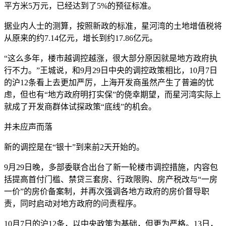
平方米5万元，已经达到了5%的预征标准。
据业内人士的测算，按照新政的标准，星河湾的土地增值税将
从原来的约7.14亿元，增长到约17.86亿元。
“这么多年，楼市越调控越涨，很大部分原因就是地方政府执
行不力。”王城说，和9月29日中央的调控政策相比，10月7日
的沪12条看上去更加严厉，上海开发商虽然产生了普遍的忧
虑，但也有“地方政府明打实保”的侥幸期望，而星河湾实际上
就成了开发商群体试探政策“底线”的机会。
并未应声而落
新的调控是在“银十”到来前2天开始的。
9月29日晚，多部委联合出台了新一轮楼市调控措施，内容包
括提高首付门槛、禁贷三套房、行政限购、房产税改与“一房
一价”的房价备案制，并再次强调各地方政府的房价督导职
责，同时启动对地方政府的问责程序。
10月7日的沪12条，以中央政策为基础，但更为严格。13日，