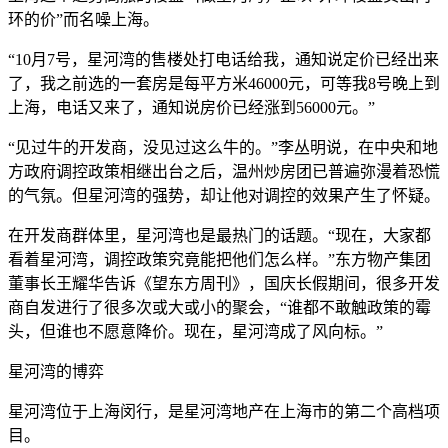
环的价”而名噪上海。
“10月7号，星河湾的售楼处打电话给我，通知说定价已经出来
了，我之前选的一套房是每平方米46000元，可等我8号晚上到
上海，电话又来了，通知说房价已经涨到56000元。”
“见过牛的开发商，没见过这么牛的。”李丛明说，在中央和地
方政府调控政策相继出台之后，温州炒房团已普遍弥漫着恐慌
的气氛。但星河湾的强势，却让他对调控的效果产生了怀疑。
在开发商群体里，星河湾也是最热门的话题。“现在，大家都
看着星河湾，调控政策究竟能把他们怎么样。”东方物产集团
董事长王耀华告诉《望东方周刊》，国庆长假期间，很多开发
商自发进行了很多次或大或小的聚会，“谁都不敢触政策的霉
头，但谁也不愿意降价。现在，星河湾成了风向标。”
星河湾的博弈
星河湾位于上海闵行，是星河湾地产在上海市的第二个高档项
目。