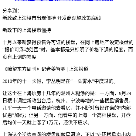
分享到：
新政致上海楼市出现僵持 开发商观望政策底线
新政下的上海楼市僵持
十月以来新获得预售许可证的楼盘，在网上房地产设定楼盘的
“报价可浮动范围”时，基本都是只标明了价格下调的幅度，而
没有上调的幅度
《瞭望东方周刊》记者姜智鹏 | 上海报道
2010年的十一长假，李丛明是在“一头雾水”中度过的。
让这个在上海炒房十几年的温州人糊涂的是：一方面，9月29
日楼市调控新政出台后，杭州、宁波等地的一些楼盘销售员，
几乎一天一个电话邀请他去看房，并不断对曾经许诺的“内部
优惠”加码；但另一方面，他看中的上海一个高档楼盘，开盘
后均价一天就上涨了1万元，还供不应求。
上海这个逆势高涨的楼盘叫做星河湾，正以“外环楼盘卖出内