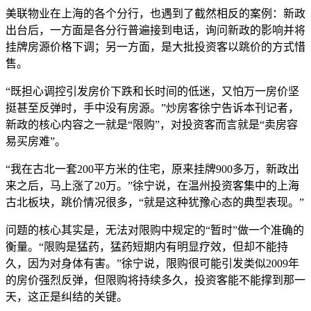
美联物业在上海的各个分行，也遇到了截然相反的案例：新政
出台后，一方面是各分行普遍接到电话，询问新政的影响并将
挂牌房源价格下调；另一方面，是大批投资客以跳价的方式惜
售。
“既担心调控引发房价下跌和长时间的低迷，又怕万一房价坚
挺甚至反弹时，手中没有房源。”炒房客徐宁告诉本刊记者，
新政的核心内容之一就是“限购”，对投资客而言就是“卖房容
易买房难”。
“我在古北一套200平方米的住宅，原来挂牌900多万，新政出
来之后，马上涨了20万。”徐宁说，在温州投资客集中的上海
古北板块，跳价情况很多，“就是这种犹豫心态的典型表现。”
问题的核心其实是，无法对限购中规定的“暂时”做一个准确的
衡量。“限购是猛药，猛药短期内有明显疗效，但却不能持
久，因为对身体有害。”徐宁说，限购很可能引发类似2009年
的房价强烈反弹，但限购将持续多久，投资客能不能撑到那一
天，这正是纠结的关键。