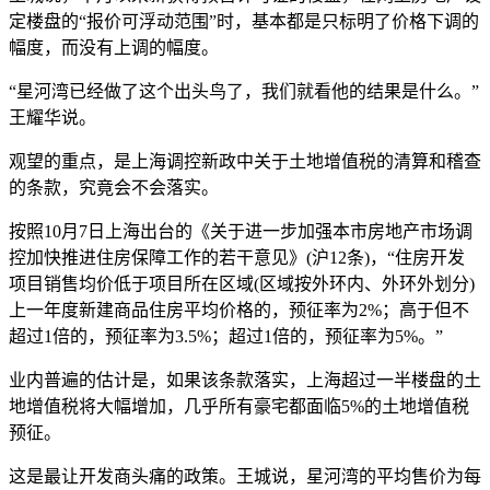
定楼盘的“报价可浮动范围”时，基本都是只标明了价格下调的
幅度，而没有上调的幅度。
“星河湾已经做了这个出头鸟了，我们就看他的结果是什么。”
王耀华说。
观望的重点，是上海调控新政中关于土地增值税的清算和稽查
的条款，究竟会不会落实。
按照10月7日上海出台的《关于进一步加强本市房地产市场调
控加快推进住房保障工作的若干意见》(沪12条)，“住房开发
项目销售均价低于项目所在区域(区域按外环内、外环外划分)
上一年度新建商品住房平均价格的，预征率为2%；高于但不
超过1倍的，预征率为3.5%；超过1倍的，预征率为5%。”
业内普遍的估计是，如果该条款落实，上海超过一半楼盘的土
地增值税将大幅增加，几乎所有豪宅都面临5%的土地增值税
预征。
这是最让开发商头痛的政策。王城说，星河湾的平均售价为每