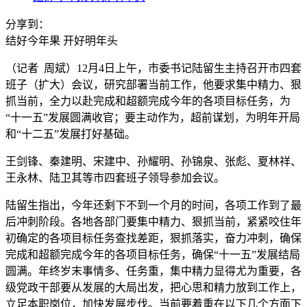
分享到：
结好今年果 开好明年头
（记者 周斌）12月4日上午，市委书记陆留生主持召开市四套
班子（扩大）会议，研究部署当前工作，他要求集中精力、狠
抓当前，全力以赴完成和超额完成今年的各项目标任务，为
“十一五”发展圆满收官；要主动作为，超前谋划，为明年开局
和“十二五”发展打好基础。
王剑锋、秦建明、宋建中、孙耀明、孙锦泉、张彪、夏林祥、
王永林、陆卫其等市四套班子领导参加会议。
陆留生指出，今年还剩下不到一个月的时间，各项工作到了最
后冲刺阶段。各地各部门要集中精力、狠抓当前，紧紧咬住年
初确定的各项目标任务查找差距，狠抓落实，奋力冲刺，确保
完成和超额完成今年的各项目标任务，确保“十一五”发展结局
圆满。年终岁末事情多、任务重，集中精力显得尤为重要，各
级党政干部要从发展的大局出发，把心思和精力放到工作上，
立足本职岗位，加快发展步伐。当前要着重在以下几个方面下