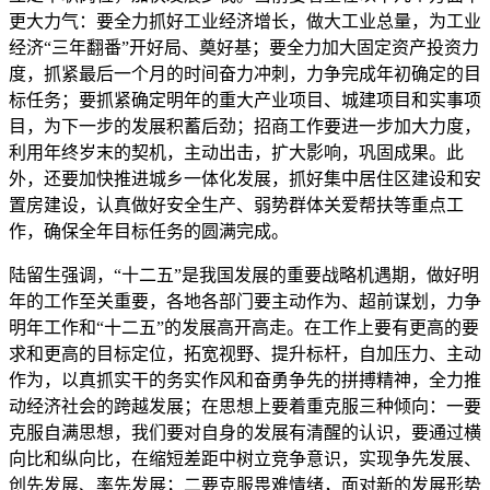
更大力气：要全力抓好工业经济增长，做大工业总量，为工业
经济“三年翻番”开好局、奠好基；要全力加大固定资产投资力
度，抓紧最后一个月的时间奋力冲刺，力争完成年初确定的目
标任务；要抓紧确定明年的重大产业项目、城建项目和实事项
目，为下一步的发展积蓄后劲；招商工作要进一步加大力度，
利用年终岁末的契机，主动出击，扩大影响，巩固成果。此
外，还要加快推进城乡一体化发展，抓好集中居住区建设和安
置房建设，认真做好安全生产、弱势群体关爱帮扶等重点工
作，确保全年目标任务的圆满完成。
陆留生强调，“十二五”是我国发展的重要战略机遇期，做好明
年的工作至关重要，各地各部门要主动作为、超前谋划，力争
明年工作和“十二五”的发展高开高走。在工作上要有更高的要
求和更高的目标定位，拓宽视野、提升标杆，自加压力、主动
作为，以真抓实干的务实作风和奋勇争先的拼搏精神，全力推
动经济社会的跨越发展；在思想上要着重克服三种倾向：一要
克服自满思想，我们要对自身的发展有清醒的认识，要通过横
向比和纵向比，在缩短差距中树立竞争意识，实现争先发展、
创先发展、率先发展；二要克服畏难情绪，面对新的发展形势