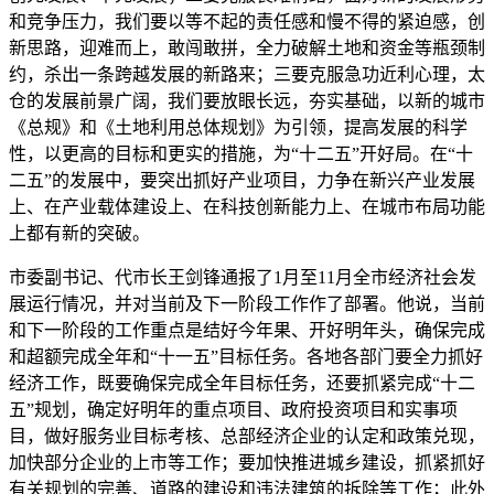
和竞争压力，我们要以等不起的责任感和慢不得的紧迫感，创
新思路，迎难而上，敢闯敢拼，全力破解土地和资金等瓶颈制
约，杀出一条跨越发展的新路来；三要克服急功近利心理，太
仓的发展前景广阔，我们要放眼长远，夯实基础，以新的城市
《总规》和《土地利用总体规划》为引领，提高发展的科学
性，以更高的目标和更实的措施，为“十二五”开好局。在“十
二五”的发展中，要突出抓好产业项目，力争在新兴产业发展
上、在产业载体建设上、在科技创新能力上、在城市布局功能
上都有新的突破。
市委副书记、代市长王剑锋通报了1月至11月全市经济社会发
展运行情况，并对当前及下一阶段工作作了部署。他说，当前
和下一阶段的工作重点是结好今年果、开好明年头，确保完成
和超额完成全年和“十一五”目标任务。各地各部门要全力抓好
经济工作，既要确保完成全年目标任务，还要抓紧完成“十二
五”规划，确定好明年的重点项目、政府投资项目和实事项
目，做好服务业目标考核、总部经济企业的认定和政策兑现，
加快部分企业的上市等工作；要加快推进城乡建设，抓紧抓好
有关规划的完善、道路的建设和违法建筑的拆除等工作；此外