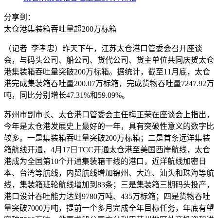
分享到：
太仓港集装箱吞吐量超200万标箱
（记者 李孝忠）昨天下午，江苏太仓港口管委会召开座谈
会，与码头公司、船公司、货代公司、货主单位共同庆贺太仓
港集装箱吞吐量突破200万标箱。据统计，截至11月底，太仓
港完成集装箱吞吐量200.07万标箱，完成货物吞吐量7247.92万
吨，同比分别增长47.31%和59.09%。
苏州市副市长、太仓港口管委会主任梅正荣在座谈会上指出，
今年是太仓港发展史上最好的一年，具有突破性意义的数字比
较多。一是集装箱吞吐量突破200万标箱；二是首条远洋集装
箱航线开通，4月17日TCC开通太仓港至美国西岸航线，太仓
港成为全国第10个开通集装箱干线的港口，近洋航线加密日
本、台湾等航线，内贸航线增加锦州、大连、汕头和珠海等航
线，集装箱班轮航线增加到83条；三是集装箱三期码头投产，
港口设计吞吐能力达到9780万吨、435万标箱；四是货物吞吐
量突破7000万吨，提前一个多月完成全年目标任务，年底有望