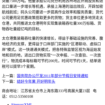
突破7500万吨。他要求船公司充分利用苏州地区外商投资和进
出口量进一步增长等机遇，承接上海港的溢出效应，开辟加密
航线航班；码头公司要进一步提高作业效率和服务质量；货代
公司要用足优惠政策揽取更多的货物；货主单位更多地货走太
仓港，共同推进太仓港明年实现集装箱吞吐量300万标箱、货
物吞吐量超亿吨的目标。
太仓港集装箱吞吐量的快速增长，得益于基础设施的完善、腹
地经济的支撑，更得益于口岸部门实施的“区港联动、虚拟口
岸”模式。这一快速通关模式，把各特殊监管区视为海运始发
地和目的地，进出口货物实现“一次申报、一次查验、一次放
行”，物流成本每标箱可节约200元，时间可节约1天，结单退
税可以提早3个星期。
上一篇：
国务院办公厅发2011年部分节假日安排通知
下一篇：
结好今年果 开好明年头
商会地址：江苏省太仓市上海东路333号高展大厦23层 电
话：0512-53560108
Sitemap/XML