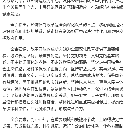
大战略判断，以经济建设为中心，发挥经济体制改革牵引作用，推动
生产关系同生产力、上层建筑同经济基础相适应，推动经济社会持续
健康发展。
全会指出，经济体制改革是全面深化改革的重点，核心问题是处
理好政府和市场的关系，使市场在资源配置中起决定性作用和更好发
挥政府作用。
全会强调，改革开放的成功实践为全面深化改革提供了重要经
验，必须长期坚持。最重要的是，坚持党的领导，贯彻党的基本路
线，不走封闭僵化的老路，不走改旗易帜的邪路，坚定走中国特色社
会主义道路，始终确保改革正确方向；坚持解放思想、实事求是、与
时俱进、求真务实，一切从实际出发，总结国内成功做法，借鉴国外
有益经验，勇于推进理论和实践创新；坚持以人为本，尊重人民主体
地位，发挥群众首创精神，紧紧依靠人民推动改革，促进人的全面发
展；坚持正确处理改革发展稳定关系，胆子要大、步子要稳，加强顶
层设计和摸着石头过河相结合，整体推进和重点突破相促进，提高改
革决策科学性，广泛凝聚共识，形成改革合力。
全会要求，到2020年，在重要领域和关键环节改革上取得决定性
成果，形成系统完备、科学规范、运行有效的制度体系，使各方面制