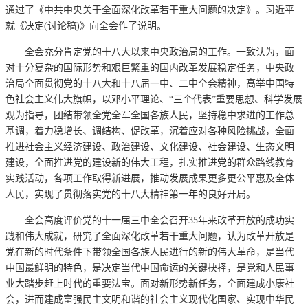
通过了《中共中央关于全面深化改革若干重大问题的决定》。习近平
就《决定(讨论稿)》向全会作了说明。
全会充分肯定党的十八大以来中央政治局的工作。一致认为，面
对十分复杂的国际形势和艰巨繁重的国内改革发展稳定任务，中央政
治局全面贯彻党的十八大和十八届一中、二中全会精神，高举中国特
色社会主义伟大旗帜，以邓小平理论、“三个代表”重要思想、科学发展
观为指导，团结带领全党全军全国各族人民，坚持稳中求进的工作总
基调，着力稳增长、调结构、促改革，沉着应对各种风险挑战，全面
推进社会主义经济建设、政治建设、文化建设、社会建设、生态文明
建设，全面推进党的建设新的伟大工程，扎实推进党的群众路线教育
实践活动，各项工作取得新进展，推动发展成果更多更公平惠及全体
人民，实现了贯彻落实党的十八大精神第一年的良好开局。
全会高度评价党的十一届三中全会召开35年来改革开放的成功实
践和伟大成就，研究了全面深化改革若干重大问题，认为改革开放是
党在新的时代条件下带领全国各族人民进行的新的伟大革命，是当代
中国最鲜明的特色，是决定当代中国命运的关键抉择，是党和人民事
业大踏步赶上时代的重要法宝。面对新形势新任务，全面建成小康社
会，进而建成富强民主文明和谐的社会主义现代化国家、实现中华民