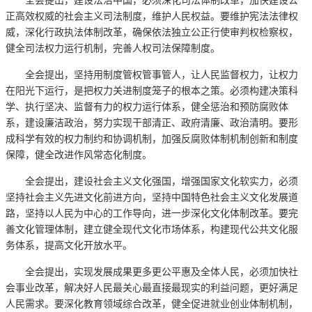
全会提出，建设法治中国，必须深化司法体制改革，加快建设公
正高效权威的社会主义司法制度，维护人民权益。要维护宪法法律权
威，深化行政执法体制改革，确保依法独立公正行使审判权检察权，
健全司法权力运行机制，完善人权司法保障制度。
全会提出，坚持用制度管权管事管人，让人民监督权力，让权力
在阳光下运行，是把权力关进制度笼子的根本之策。必须构建决策科
学、执行坚决、监督有力的权力运行体系，健全惩治和预防腐败体
系，建设廉洁政治，努力实现干部清正、政府清廉、政治清明。要形
成科学有效的权力制约和协调机制，加强反腐败体制机制创新和制度
保障，健全改进作风常态化制度。
全会提出，建设社会主义文化强国，增强国家文化软实力，必须
坚持社会主义先进文化前进方向，坚持中国特色社会主义文化发展道
路，坚持以人民为中心的工作导向，进一步深化文化体制改革。要完
善文化管理体制，建立健全现代文化市场体系，构建现代公共文化服
务体系，提高文化开放水平。
全会提出，实现发展成果更多更公平惠及全体人民，必须加快社
会事业改革，解决好人民最关心最直接最现实的利益问题，更好满足
人民需求。要深化教育领域综合改革，健全促进就业创业体制机制，