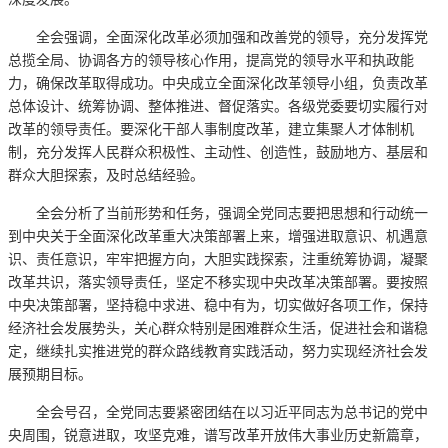
全会强调，全面深化改革必须加强和改善党的领导，充分发挥党
总揽全局、协调各方的领导核心作用，提高党的领导水平和执政能
力，确保改革取得成功。中央成立全面深化改革领导小组，负责改革
总体设计、统筹协调、整体推进、督促落实。各级党委要切实履行对
改革的领导责任。要深化干部人事制度改革，建立集聚人才体制机
制，充分发挥人民群众积极性、主动性、创造性，鼓励地方、基层和
群众大胆探索，及时总结经验。
全会分析了当前形势和任务，强调全党同志要把思想和行动统一
到中央关于全面深化改革重大决策部署上来，增强进取意识、机遇意
识、责任意识，牢牢把握方向，大胆实践探索，注重统筹协调，凝聚
改革共识，落实领导责任，坚定不移实现中央改革决策部署。要按照
中央决策部署，坚持稳中求进、稳中有为，切实做好各项工作，保持
经济社会发展势头，关心群众特别是困难群众生活，促进社会和谐稳
定，继续扎实推进党的群众路线教育实践活动，努力实现经济社会发
展预期目标。
全会号召，全党同志要紧密团结在以习近平同志为总书记的党中
央周围，锐意进取，攻坚克难，谱写改革开放伟大事业历史新篇章，