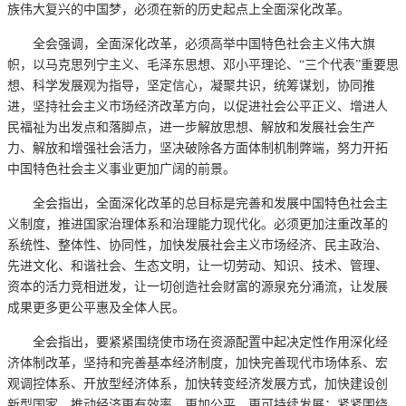
族伟大复兴的中国梦，必须在新的历史起点上全面深化改革。
全会强调，全面深化改革，必须高举中国特色社会主义伟大旗
帜，以马克思列宁主义、毛泽东思想、邓小平理论、“三个代表”重要思
想、科学发展观为指导，坚定信心，凝聚共识，统筹谋划，协同推
进，坚持社会主义市场经济改革方向，以促进社会公平正义、增进人
民福祉为出发点和落脚点，进一步解放思想、解放和发展社会生产
力、解放和增强社会活力，坚决破除各方面体制机制弊端，努力开拓
中国特色社会主义事业更加广阔的前景。
全会指出，全面深化改革的总目标是完善和发展中国特色社会主
义制度，推进国家治理体系和治理能力现代化。必须更加注重改革的
系统性、整体性、协同性，加快发展社会主义市场经济、民主政治、
先进文化、和谐社会、生态文明，让一切劳动、知识、技术、管理、
资本的活力竞相迸发，让一切创造社会财富的源泉充分涌流，让发展
成果更多更公平惠及全体人民。
全会指出，要紧紧围绕使市场在资源配置中起决定性作用深化经
济体制改革，坚持和完善基本经济制度，加快完善现代市场体系、宏
观调控体系、开放型经济体系，加快转变经济发展方式，加快建设创
新型国家，推动经济更有效率、更加公平、更可持续发展；紧紧围绕