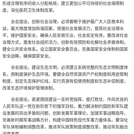
形成合理有序的收入分配格局，建立更加公平可持续的社会保障制
度，深化医药卫生体制改革。
全会提出，创新社会治理，必须着眼于维护最广大人民根本利
益，最大限度增加和谐因素，增强社会发展活力，提高社会治理水
平，维护国家安全，确保人民安居乐业、社会安定有序。要改进社会
治理方式，激发社会组织活力，创新有效预防和化解社会矛盾体制，
健全公共安全体系。设立国家安全委员会，完善国家安全体制和国家
安全战略，确保国家安全。
全会提出，建设生态文明，必须建立系统完整的生态文明制度体
系，用制度保护生态环境。要健全自然资源资产产权制度和用途管制
制度，划定生态保护红线，实行资源有偿使用制度和生态补偿制度，
改革生态环境保护管理体制。
全会提出，紧紧围绕建设一支听党指挥、能打胜仗、作风优良的
人民军队这一党在新形势下的强军目标，着力解决制约国防和军队建
设发展的突出矛盾和问题，创新发展军事理论，加强军事战略指导，
完善新时期军事战略方针，构建中国特色现代军事力量体系。要深化
军队体制编制调整改革，推进军队政策制度调整改革，推动军民融合
深度发展。