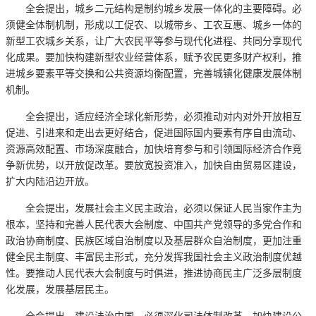
全会提出，城乡二元结构是制约城乡发展一体化的主要障碍。必
须健全体制机制，形成以工促农、以城带乡、工农互惠、城乡一体的
新型工农城乡关系，让广大农民平等参与现代化进程、共同分享现代
化成果。要加快构建新型农业经营体系，赋予农民更多财产权利，推
进城乡要素平等交换和公共资源均衡配置，完善城镇化健康发展体制
机制。
全会提出，适应经济全球化新形势，必须推动对内对外开放相互
促进、引进来和走出去更好结合，促进国际国内要素有序自由流动、
资源高效配置、市场深度融合，加快培育参与和引领国际经济合作竞
争新优势，以开放促改革。要放宽投资准入，加快自由贸易区建设，
扩大内陆沿边开放。
全会提出，发展社会主义民主政治，必须以保证人民当家作主为
根本，坚持和完善人民代表大会制度、中国共产党领导的多党合作和
政治协商制度、民族区域自治制度以及基层群众自治制度，更加注重
健全民主制度、丰富民主形式，充分发挥我国社会主义政治制度优越
性。要推动人民代表大会制度与时俱进，推进协商民主广泛多层制度
化发展，发展基层民主。