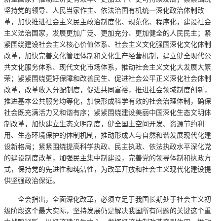
坚持党的领导、人民当家作主、依法治国有机统一深化政治体制改
革，加快推进社会主义民主政治制度化、规范化、程序化，建设社会
主义法治国家，发展更加广泛、更加充分、更加健全的人民民主；紧
紧围绕建设社会主义核心价值体系、社会主义文化强国深化文化体制
改革，加快完善文化管理体制和文化生产经营机制，建立健全现代公
共文化服务体系、现代文化市场体系，推动社会主义文化大发展大繁
荣；紧紧围绕更好保障和改善民生、促进社会公平正义深化社会体制
改革，改革收入分配制度，促进共同富裕，推进社会领域制度创新，
推进基本公共服务均等化，加快形成科学有效的社会治理体制，确保
社会既充满活力又和谐有序；紧紧围绕建设美丽中国深化生态文明体
制改革，加快建立生态文明制度，健全国土空间开发、资源节约利
用、生态环境保护的体制机制，推动形成人与自然和谐发展现代化建
设新格局；紧紧围绕提高科学执政、民主执政、依法执政水平深化党
的建设制度改革，加强民主集中制建设，完善党的领导体制和执政方
式，保持党的先进性和纯洁性，为改革开放和社会主义现代化建设提
供坚强政治保证。
全会指出，全面深化改革，必须立足于我国长期处于社会主义初
级阶段这个最大实际，坚持发展仍是解决我国所有问题的关键这个重