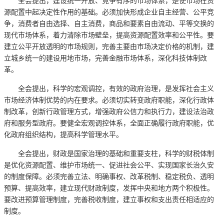
全会提出，建设统一开放、竞争有序的市场体系，是使市场在资
源配置中起决定性作用的基础。必须加快形成企业自主经营、公平竞
争，消费者自由选择、自主消费，商品和要素自由流动、平等交换的
现代市场体系，着力清除市场壁垒，提高资源配置效率和公平性。要
建立公平开放透明的市场规则，完善主要由市场决定价格的机制，建
立城乡统一的建设用地市场，完善金融市场体系，深化科技体制改
革。
全会提出，科学的宏观调控，有效的政府治理，是发挥社会主义
市场经济体制优势的内在要求。必须切实转变政府职能，深化行政体
制改革，创新行政管理方式，增强政府公信力和执行力，建设法治政
府和服务型政府。要健全宏观调控体系，全面正确履行政府职能，优
化政府组织结构，提高科学管理水平。
全会提出，财政是国家治理的基础和重要支柱，科学的财税体制
是优化资源配置、维护市场统一、促进社会公平、实现国家长治久安
的制度保障。必须完善立法、明确事权、改革税制、稳定税负、透明
预算、提高效率，建立现代财政制度，发挥中央和地方两个积极性。
要改进预算管理制度，完善税收制度，建立事权和支出责任相适应的
制度。