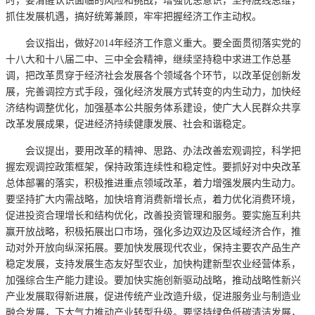
时，要清醒认识面临的风险和挑战，增强忧患意识，坚持底线思维，
抓住发展机遇，搞好统筹兼顾，牢牢把握经济工作主动权。
会议指出，做好2014年经济工作意义重大。要全面贯彻落实党的
十八大和十八届二中、三中全会精神，继续坚持稳中求进工作总基
调，把改革贯穿于经济社会发展各个领域各个环节，以改革促创新发
展，完善调控方式手段，强化经济发展方式转变的内生动力，加快经
济结构调整优化，加强基本公共服务体系建设，使广大人民群众共享
改革发展成果，促进经济持续健康发展、社会和谐稳定。
会议提出，要用改革的精神、思路、办法改善宏观调控，科学把
握宏观调控政策框架，保持政策连续性和稳定性。要抓好对中央改革
总体部署的落实，积极推进重点领域改革，着力增强发展内生动力。
要坚持扩大内需战略，加快培育消费新增长点，着力优化消费环境，
促进投资合理增长和结构优化，改善投资管理和服务。要实施互利共
赢开放战略，积极拓展出口市场，强化多边双边及区域经济合作，推
动对外开放向纵深拓展。要加快发展现代农业，保持主要农产品生产
稳定发展，支持发展生态友好型农业，加快构建新型农业经营体系，
加强综合生产能力建设。要加快实施创新驱动战略，推动战略性新兴
产业发展取得新进展，促进传统产业改造升级，促进服务业与制造业
融合发展，下大气力推动产业转型升级。要坚持绿色低碳清洁发展，