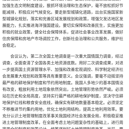
加强生态文明制度建设，狠抓环境治理和生态保护，毫不放松抓好节
能减排，积极应对气候变化。要走新型城镇化道路，出台实施国家新
型城镇化规划，落实和完善区域发展规划和政策，增强欠发达地区发
展能力，扎实推进海洋强国建设。要切实保障和改善民生，实施更加
积极的就业政策，健全社会保障体系，促进社会事业改革发展，做好
住房保障和房地产市场调控工作，创新社会治理和公共服务，维护社
会稳定。
会议认为，第二次全国土地调查是一次重大国情国力调查，经过
调查，全面查清了全国各类土地资源底数。用好二次调查成果，对进
一步提高国土资源管理水平、加强和改善宏观调控、科学制定经济社
会发展重大规划和政策等具有重要意义。会议强调，要毫不动摇坚持
最严格的耕地保护制度和节约用地制度。我国人多地少的基本国情没
有改变，粗放利用土地现象依然突出，土地管理形势依然严峻。必须
站在历史和全局高度，坚持实行最严格的耕地保护制度，坚决守住耕
地保护红线和粮食安全底线，确保实有耕地数量基本稳定。必须坚定
不移推进节约集约用地，优化土地利用结构，提高土地利用效率。要
充分认识土地管理制度改革事关我国经济社会发展全局，积极稳妥推
进土地管理制度改革，在全面考虑土地问题复杂性的基础上，进行周