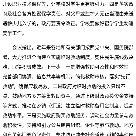
开设职业技术课程等，让学校对学生更有吸引力。四是落实政
府及社会各方控辍保学责任。对父母或监护人无正当理由未送
适龄少儿入学的，政府要责令改正。学校要做好辍学学生劝返
复学工作。
会议指出，近年来各地和有关部门按照党中央、国务院部
署，大力推进全面建立实施临时救助制度，兜住民生底线救急
难，取得积极成效。下一步，一是增强救助可及性和时效性，
完善部门协调、信息共享等机制，简化救助审核，落实“先行
救助”，确保应救尽救。二是政府对临时救助的投入只增不
减，鼓励地方多方筹集救助资金，通过上级财政预拨资金支持
等方式，推动在乡镇（街道）建立临时救助备用金制度，提高
救助水平。三是实施政府购买救助服务，调动社会力量参与救
助积极性，支持和引导公益慈善组织、企业等参与救助。地方
和有关部门要负起责任，坚决防止冲击社会道德底线的事件屡