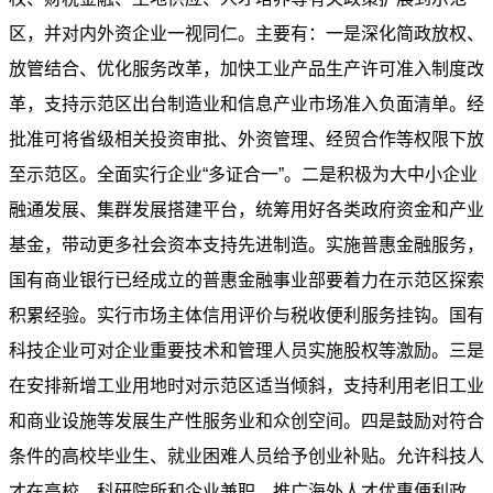
区，并对内外资企业一视同仁。主要有：一是深化简政放权、
放管结合、优化服务改革，加快工业产品生产许可准入制度改
革，支持示范区出台制造业和信息产业市场准入负面清单。经
批准可将省级相关投资审批、外资管理、经贸合作等权限下放
至示范区。全面实行企业“多证合一”。二是积极为大中小企业
融通发展、集群发展搭建平台，统筹用好各类政府资金和产业
基金，带动更多社会资本支持先进制造。实施普惠金融服务，
国有商业银行已经成立的普惠金融事业部要着力在示范区探索
积累经验。实行市场主体信用评价与税收便利服务挂钩。国有
科技企业可对企业重要技术和管理人员实施股权等激励。三是
在安排新增工业用地时对示范区适当倾斜，支持利用老旧工业
和商业设施等发展生产性服务业和众创空间。四是鼓励对符合
条件的高校毕业生、就业困难人员给予创业补贴。允许科技人
才在高校、科研院所和企业兼职，推广海外人才优惠便利政