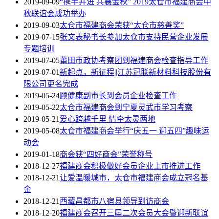
2019-09-09
“携手并进 共襄金秋” 2019太仓市福建商会中
秋联谊会成功举办
2019-09-03
太仓市福建商会荣获“太仓市慈善奖”
2019-07-15
张文表秘书长参加太仓市支持民营企业发展
专题培训
2019-07-05
莆田市政协考察团到福建商会检查指导工作
2019-07-01
新起点，新征程||江苏冠联新材料科技股份有
限公司更名完成
2019-05-24
顾健康副市长到会员企业检查工作
2019-05-22
太仓市福建商会到宁夏灵武市学习考察
2019-05-21
爱心跨越千里 情牵太灵两地
2019-05-08
太仓市福建商会举行“庆五一 迎五四”趣味运
动会
2019-01-18
商会获“四好商会”荣誉称号
2018-12-27
福建商会积极做好会员企业上市推进工作
2018-12-21
让爱温暖城市，太仓市福建商会成立冠名基
金
2018-12-21
西藏昌都市八宿县领导到访商会
2018-12-20
福建商会召开三届二次会员大会暨迎新联谊