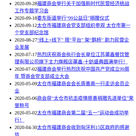
2020-09-28
福建商会举行关于加强新时代民营经济统战
工作专题学习会
2020-09-18
娄东街道举行“99公益日”捐赠仪式
2020-09-12
太仓市福建商会党支部组织参观 太仓市第一
个党支部纪念馆
2020-08-27
“线上+线下” 搭“平台” 架“鹊桥” 助力民营企
业发展
2020-07-17
热烈庆祝商会执行会长单位江苏莆鑫餐饮管
理有限公司旗下主力旗舰店莆鑫·十鈁盛典圆满举行！
2020-07-02
福建商会举行热烈庆祝中国共产党成立99周
年 暨商会党支部成立大会
2020-05-09
太仓市福建商会会长周善高一行走访会员企
业
2020-05-06
商会获“太仓市抗击疫情慈善捐赠先进单位”荣
誉称号
2020-05-02
太仓市福建商会第二届“五一”运动会成功举
行！
2020-04-30
太仓市福建商会收到匈牙利15区政府的感谢
信