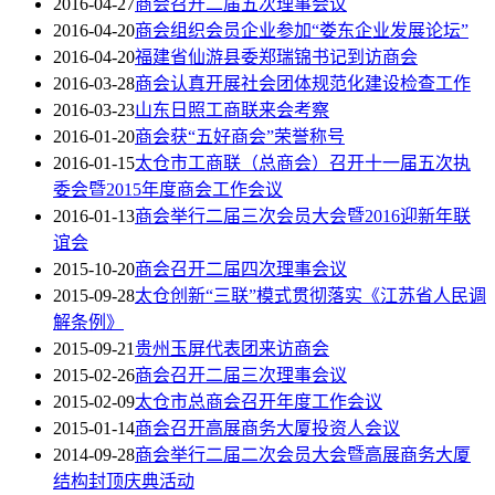
2016-04-27
商会召开二届五次理事会议
2016-04-20
商会组织会员企业参加“娄东企业发展论坛”
2016-04-20
福建省仙游县委郑瑞锦书记到访商会
2016-03-28
商会认真开展社会团体规范化建设检查工作
2016-03-23
山东日照工商联来会考察
2016-01-20
商会获“五好商会”荣誉称号
2016-01-15
太仓市工商联（总商会）召开十一届五次执
委会暨2015年度商会工作会议
2016-01-13
商会举行二届三次会员大会暨2016迎新年联
谊会
2015-10-20
商会召开二届四次理事会议
2015-09-28
太仓创新“三联”模式贯彻落实《江苏省人民调
解条例》
2015-09-21
贵州玉屏代表团来访商会
2015-02-26
商会召开二届三次理事会议
2015-02-09
太仓市总商会召开年度工作会议
2015-01-14
商会召开高展商务大厦投资人会议
2014-09-28
商会举行二届二次会员大会暨高展商务大厦
结构封顶庆典活动