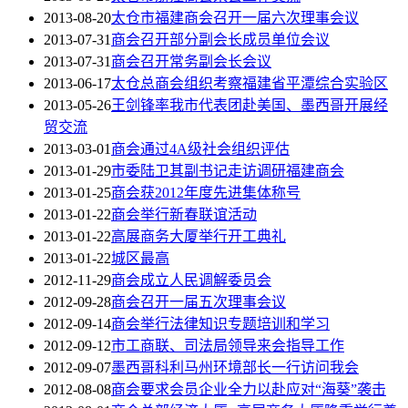
2013-08-20
太仓市福建商会召开一届六次理事会议
2013-07-31
商会召开部分副会长成员单位会议
2013-07-31
商会召开常务副会长会议
2013-06-17
太仓总商会组织考察福建省平潭综合实验区
2013-05-26
王剑锋率我市代表团赴美国、墨西哥开展经
贸交流
2013-03-01
商会通过4A级社会组织评估
2013-01-29
市委陆卫其副书记走访调研福建商会
2013-01-25
商会获2012年度先进集体称号
2013-01-22
商会举行新春联谊活动
2013-01-22
高展商务大厦举行开工典礼
2013-01-22
城区最高
2012-11-29
商会成立人民调解委员会
2012-09-28
商会召开一届五次理事会议
2012-09-14
商会举行法律知识专题培训和学习
2012-09-12
市工商联、司法局领导来会指导工作
2012-09-07
墨西哥科利马州环境部长一行访问我会
2012-08-08
商会要求会员企业全力以赴应对“海葵”袭击