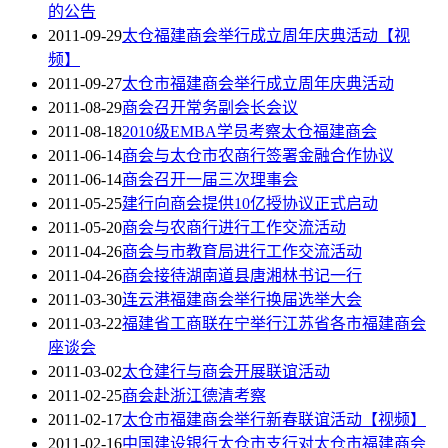
的公告
2011-09-29
太仓福建商会举行成立周年庆典活动【视
频】
2011-09-27
太仓市福建商会举行成立周年庆典活动
2011-08-29
商会召开常务副会长会议
2011-08-18
2010级EMBA学员考察太仓福建商会
2011-06-14
商会与太仓市农商行签署金融合作协议
2011-06-14
商会召开一届三次理事会
2011-05-25
建行向商会提供10亿授协议正式启动
2011-05-20
商会与农商行进行工作交流活动
2011-04-26
商会与市教育局进行工作交流活动
2011-04-26
商会接待湖南道县唐湘林书记一行
2011-03-30
连云港福建商会举行换届选举大会
2011-03-22
福建省工商联在宁举行江苏省各市福建商会
座谈会
2011-03-02
太仓建行与商会开展联谊活动
2011-02-25
商会赴浙江德清考察
2011-02-17
太仓市福建商会举行新春联谊活动【视频】
2011-02-16
中国建设银行太仓市支行对太仓市福建商会