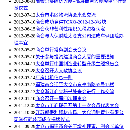
2012-08-01
商会总部经济大厦--高展商务大厦隆重举行奠
基仪式
2012-07-12
太仓市港区物流协会来会交流
2012-07-10
商会成功竞得TCXQ-2012-12-3地块
2012-06-15
商会获非营利性组织免税资格认定
2012-05-28
商会与人保财险太仓支公司达成车辆团险办
理事宜
2012-05-22
商会举行常务副会长会议
2012-05-10
关于参与投资建设商会大厦的重要通知
2012-04-11
太仓举行中国制造业转型升级主题报告会
2012-03-28
太仓召开人大政协会议
2012-03-14
厂房出租信息一则
2012-03-12
福建商会迁至太仓市东亭南路55号15楼
2012-02-13
太仓浙江商会秘书处来会进行工作交流
2012-01-10
商会召开一届四次理事会
2011-12-05
太仓市工商联召开第十一次会员代表大会
2011-10-08
江苏都得利钢材市场、太仓通胜置业有限公
司举行武装部成立揭牌仪式
2011-09-29
太仓市福建商会关于增补理事、副会长单位