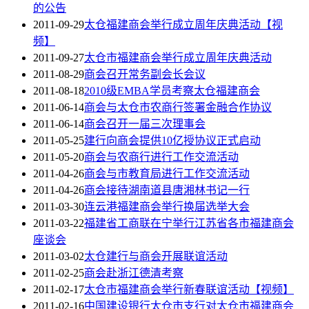
的公告
2011-09-29
太仓福建商会举行成立周年庆典活动【视
频】
2011-09-27
太仓市福建商会举行成立周年庆典活动
2011-08-29
商会召开常务副会长会议
2011-08-18
2010级EMBA学员考察太仓福建商会
2011-06-14
商会与太仓市农商行签署金融合作协议
2011-06-14
商会召开一届三次理事会
2011-05-25
建行向商会提供10亿授协议正式启动
2011-05-20
商会与农商行进行工作交流活动
2011-04-26
商会与市教育局进行工作交流活动
2011-04-26
商会接待湖南道县唐湘林书记一行
2011-03-30
连云港福建商会举行换届选举大会
2011-03-22
福建省工商联在宁举行江苏省各市福建商会
座谈会
2011-03-02
太仓建行与商会开展联谊活动
2011-02-25
商会赴浙江德清考察
2011-02-17
太仓市福建商会举行新春联谊活动【视频】
2011-02-16
中国建设银行太仓市支行对太仓市福建商会