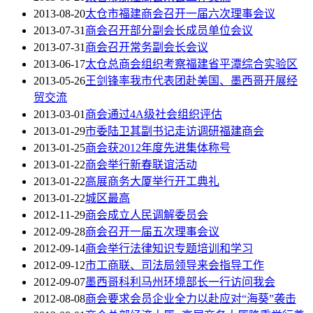
2013-08-20
太仓市福建商会召开一届六次理事会议
2013-07-31
商会召开部分副会长成员单位会议
2013-07-31
商会召开常务副会长会议
2013-06-17
太仓总商会组织考察福建省平潭综合实验区
2013-05-26
王剑锋率我市代表团赴美国、墨西哥开展经
贸交流
2013-03-01
商会通过4A级社会组织评估
2013-01-29
市委陆卫其副书记走访调研福建商会
2013-01-25
商会获2012年度先进集体称号
2013-01-22
商会举行新春联谊活动
2013-01-22
高展商务大厦举行开工典礼
2013-01-22
城区最高
2012-11-29
商会成立人民调解委员会
2012-09-28
商会召开一届五次理事会议
2012-09-14
商会举行法律知识专题培训和学习
2012-09-12
市工商联、司法局领导来会指导工作
2012-09-07
墨西哥科利马州环境部长一行访问我会
2012-08-08
商会要求会员企业全力以赴应对“海葵”袭击