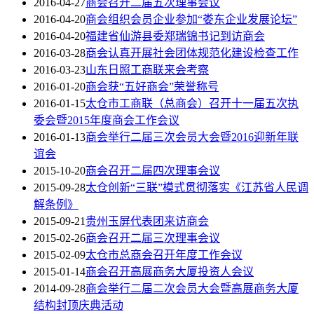
2016-04-27
商会召开二届五次理事会议
2016-04-20
商会组织会员企业参加“娄东企业发展论坛”
2016-04-20
福建省仙游县委郑瑞锦书记到访商会
2016-03-28
商会认真开展社会团体规范化建设检查工作
2016-03-23
山东日照工商联来会考察
2016-01-20
商会获“五好商会”荣誉称号
2016-01-15
太仓市工商联（总商会）召开十一届五次执
委会暨2015年度商会工作会议
2016-01-13
商会举行二届三次会员大会暨2016迎新年联
谊会
2015-10-20
商会召开二届四次理事会议
2015-09-28
太仓创新“三联”模式贯彻落实《江苏省人民调
解条例》
2015-09-21
贵州玉屏代表团来访商会
2015-02-26
商会召开二届三次理事会议
2015-02-09
太仓市总商会召开年度工作会议
2015-01-14
商会召开高展商务大厦投资人会议
2014-09-28
商会举行二届二次会员大会暨高展商务大厦
结构封顶庆典活动