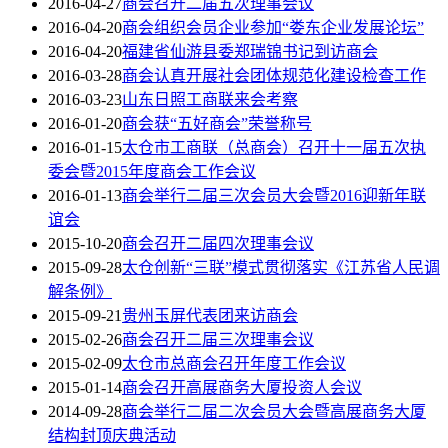
2016-04-27
商会召开二届五次理事会议
2016-04-20
商会组织会员企业参加“娄东企业发展论坛”
2016-04-20
福建省仙游县委郑瑞锦书记到访商会
2016-03-28
商会认真开展社会团体规范化建设检查工作
2016-03-23
山东日照工商联来会考察
2016-01-20
商会获“五好商会”荣誉称号
2016-01-15
太仓市工商联（总商会）召开十一届五次执
委会暨2015年度商会工作会议
2016-01-13
商会举行二届三次会员大会暨2016迎新年联
谊会
2015-10-20
商会召开二届四次理事会议
2015-09-28
太仓创新“三联”模式贯彻落实《江苏省人民调
解条例》
2015-09-21
贵州玉屏代表团来访商会
2015-02-26
商会召开二届三次理事会议
2015-02-09
太仓市总商会召开年度工作会议
2015-01-14
商会召开高展商务大厦投资人会议
2014-09-28
商会举行二届二次会员大会暨高展商务大厦
结构封顶庆典活动