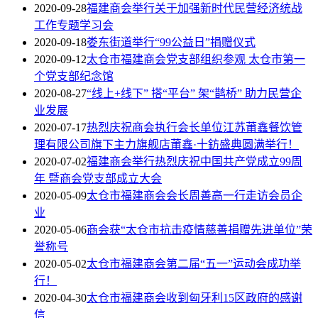
2020-09-28
福建商会举行关于加强新时代民营经济统战
工作专题学习会
2020-09-18
娄东街道举行“99公益日”捐赠仪式
2020-09-12
太仓市福建商会党支部组织参观 太仓市第一
个党支部纪念馆
2020-08-27
“线上+线下” 搭“平台” 架“鹊桥” 助力民营企
业发展
2020-07-17
热烈庆祝商会执行会长单位江苏莆鑫餐饮管
理有限公司旗下主力旗舰店莆鑫·十鈁盛典圆满举行！
2020-07-02
福建商会举行热烈庆祝中国共产党成立99周
年 暨商会党支部成立大会
2020-05-09
太仓市福建商会会长周善高一行走访会员企
业
2020-05-06
商会获“太仓市抗击疫情慈善捐赠先进单位”荣
誉称号
2020-05-02
太仓市福建商会第二届“五一”运动会成功举
行！
2020-04-30
太仓市福建商会收到匈牙利15区政府的感谢
信