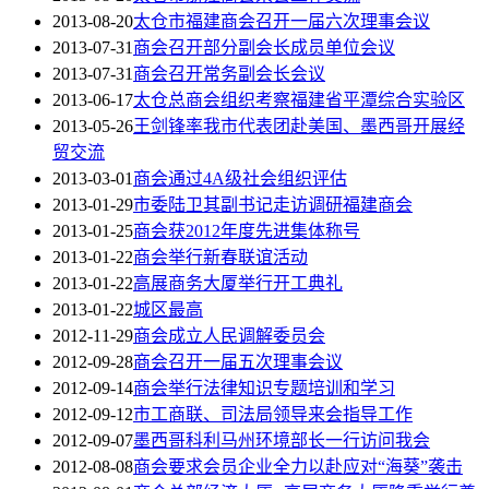
2013-08-20
太仓市福建商会召开一届六次理事会议
2013-07-31
商会召开部分副会长成员单位会议
2013-07-31
商会召开常务副会长会议
2013-06-17
太仓总商会组织考察福建省平潭综合实验区
2013-05-26
王剑锋率我市代表团赴美国、墨西哥开展经
贸交流
2013-03-01
商会通过4A级社会组织评估
2013-01-29
市委陆卫其副书记走访调研福建商会
2013-01-25
商会获2012年度先进集体称号
2013-01-22
商会举行新春联谊活动
2013-01-22
高展商务大厦举行开工典礼
2013-01-22
城区最高
2012-11-29
商会成立人民调解委员会
2012-09-28
商会召开一届五次理事会议
2012-09-14
商会举行法律知识专题培训和学习
2012-09-12
市工商联、司法局领导来会指导工作
2012-09-07
墨西哥科利马州环境部长一行访问我会
2012-08-08
商会要求会员企业全力以赴应对“海葵”袭击