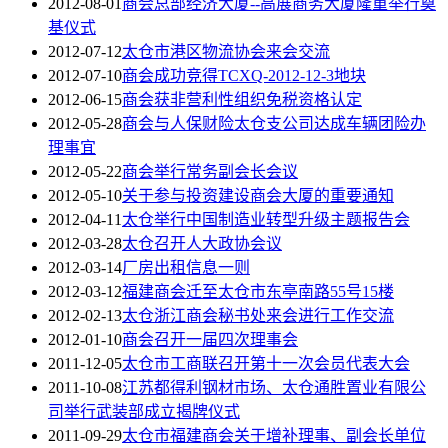
2012-08-01
商会总部经济大厦--高展商务大厦隆重举行奠
基仪式
2012-07-12
太仓市港区物流协会来会交流
2012-07-10
商会成功竞得TCXQ-2012-12-3地块
2012-06-15
商会获非营利性组织免税资格认定
2012-05-28
商会与人保财险太仓支公司达成车辆团险办
理事宜
2012-05-22
商会举行常务副会长会议
2012-05-10
关于参与投资建设商会大厦的重要通知
2012-04-11
太仓举行中国制造业转型升级主题报告会
2012-03-28
太仓召开人大政协会议
2012-03-14
厂房出租信息一则
2012-03-12
福建商会迁至太仓市东亭南路55号15楼
2012-02-13
太仓浙江商会秘书处来会进行工作交流
2012-01-10
商会召开一届四次理事会
2011-12-05
太仓市工商联召开第十一次会员代表大会
2011-10-08
江苏都得利钢材市场、太仓通胜置业有限公
司举行武装部成立揭牌仪式
2011-09-29
太仓市福建商会关于增补理事、副会长单位