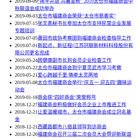
2019-09-09
“携手并进 共襄金秋” 2019太仓市福建商会中
秋联谊会成功举办
2019-09-03
太仓市福建商会荣获“太仓市慈善奖”
2019-07-15
张文表秘书长参加太仓市支持民营企业发展
专题培训
2019-07-05
莆田市政协考察团到福建商会检查指导工作
2019-07-01
新起点，新征程||江苏冠联新材料科技股份有
限公司更名完成
2019-05-24
顾健康副市长到会员企业检查工作
2019-05-22
太仓市福建商会到宁夏灵武市学习考察
2019-05-21
爱心跨越千里 情牵太灵两地
2019-05-08
太仓市福建商会举行“庆五一 迎五四”趣味运
动会
2019-01-18
商会获“四好商会”荣誉称号
2018-12-27
福建商会积极做好会员企业上市推进工作
2018-12-21
让爱温暖城市，太仓市福建商会成立冠名基
金
2018-12-21
西藏昌都市八宿县领导到访商会
2018-12-20
福建商会召开三届二次会员大会暨迎新联谊