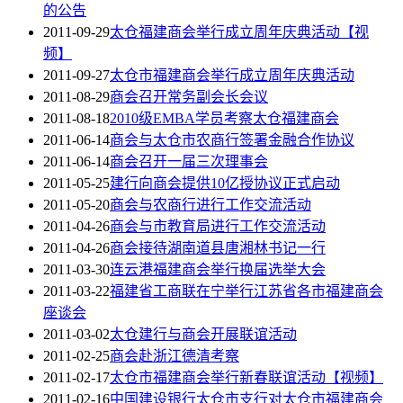
的公告
2011-09-29
太仓福建商会举行成立周年庆典活动【视
频】
2011-09-27
太仓市福建商会举行成立周年庆典活动
2011-08-29
商会召开常务副会长会议
2011-08-18
2010级EMBA学员考察太仓福建商会
2011-06-14
商会与太仓市农商行签署金融合作协议
2011-06-14
商会召开一届三次理事会
2011-05-25
建行向商会提供10亿授协议正式启动
2011-05-20
商会与农商行进行工作交流活动
2011-04-26
商会与市教育局进行工作交流活动
2011-04-26
商会接待湖南道县唐湘林书记一行
2011-03-30
连云港福建商会举行换届选举大会
2011-03-22
福建省工商联在宁举行江苏省各市福建商会
座谈会
2011-03-02
太仓建行与商会开展联谊活动
2011-02-25
商会赴浙江德清考察
2011-02-17
太仓市福建商会举行新春联谊活动【视频】
2011-02-16
中国建设银行太仓市支行对太仓市福建商会