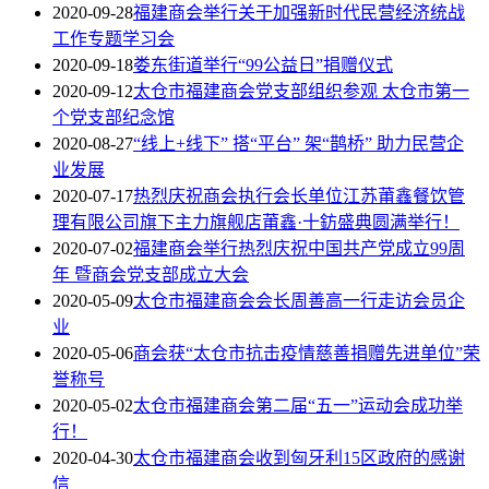
2020-09-28
福建商会举行关于加强新时代民营经济统战
工作专题学习会
2020-09-18
娄东街道举行“99公益日”捐赠仪式
2020-09-12
太仓市福建商会党支部组织参观 太仓市第一
个党支部纪念馆
2020-08-27
“线上+线下” 搭“平台” 架“鹊桥” 助力民营企
业发展
2020-07-17
热烈庆祝商会执行会长单位江苏莆鑫餐饮管
理有限公司旗下主力旗舰店莆鑫·十鈁盛典圆满举行！
2020-07-02
福建商会举行热烈庆祝中国共产党成立99周
年 暨商会党支部成立大会
2020-05-09
太仓市福建商会会长周善高一行走访会员企
业
2020-05-06
商会获“太仓市抗击疫情慈善捐赠先进单位”荣
誉称号
2020-05-02
太仓市福建商会第二届“五一”运动会成功举
行！
2020-04-30
太仓市福建商会收到匈牙利15区政府的感谢
信