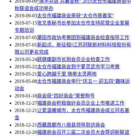
2019-09-09
“携手并进 共襄金秋” 2019太仓市福建商会中
秋联谊会成功举办
2019-09-03
太仓市福建商会荣获“太仓市慈善奖”
2019-07-15
张文表秘书长参加太仓市支持民营企业发展
专题培训
2019-07-05
莆田市政协考察团到福建商会检查指导工作
2019-07-01
新起点，新征程||江苏冠联新材料科技股份有
限公司更名完成
2019-05-24
顾健康副市长到会员企业检查工作
2019-05-22
太仓市福建商会到宁夏灵武市学习考察
2019-05-21
爱心跨越千里 情牵太灵两地
2019-05-08
太仓市福建商会举行“庆五一 迎五四”趣味运
动会
2019-01-18
商会获“四好商会”荣誉称号
2018-12-27
福建商会积极做好会员企业上市推进工作
2018-12-21
让爱温暖城市，太仓市福建商会成立冠名基
金
2018-12-21
西藏昌都市八宿县领导到访商会
2018-12-20
福建商会召开三届二次会员大会暨迎新联谊