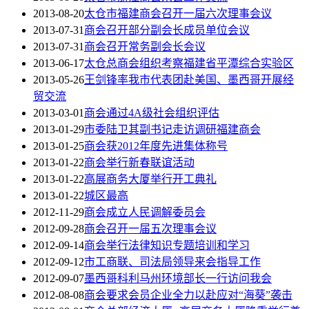
2013-08-20
太仓市福建商会召开一届六次理事会议
2013-07-31
商会召开部分副会长成员单位会议
2013-07-31
商会召开常务副会长会议
2013-06-17
太仓总商会组织考察福建省平潭综合实验区
2013-05-26
王剑锋率我市代表团赴美国、墨西哥开展经
贸交流
2013-03-01
商会通过4A级社会组织评估
2013-01-29
市委陆卫其副书记走访调研福建商会
2013-01-25
商会获2012年度先进集体称号
2013-01-22
商会举行新春联谊活动
2013-01-22
高展商务大厦举行开工典礼
2013-01-22
城区最高
2012-11-29
商会成立人民调解委员会
2012-09-28
商会召开一届五次理事会议
2012-09-14
商会举行法律知识专题培训和学习
2012-09-12
市工商联、司法局领导来会指导工作
2012-09-07
墨西哥科利马州环境部长一行访问我会
2012-08-08
商会要求会员企业全力以赴应对“海葵”袭击