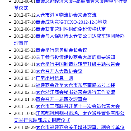
2012-08-01
商会总部经济大厦--高展商务大厦隆重举行奠
基仪式
2012-07-12
太仓市港区物流协会来会交流
2012-07-10
商会成功竞得TCXQ-2012-12-3地块
2012-06-15
商会获非营利性组织免税资格认定
2012-05-28
商会与人保财险太仓支公司达成车辆团险办
理事宜
2012-05-22
商会举行常务副会长会议
2012-05-10
关于参与投资建设商会大厦的重要通知
2012-04-11
太仓举行中国制造业转型升级主题报告会
2012-03-28
太仓召开人大政协会议
2012-03-14
厂房出租信息一则
2012-03-12
福建商会迁至太仓市东亭南路55号15楼
2012-02-13
太仓浙江商会秘书处来会进行工作交流
2012-01-10
商会召开一届四次理事会
2011-12-05
太仓市工商联召开第十一次会员代表大会
2011-10-08
江苏都得利钢材市场、太仓通胜置业有限公
司举行武装部成立揭牌仪式
2011-09-29
太仓市福建商会关于增补理事、副会长单位