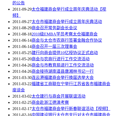
的公告
2011-09-29
太仓福建商会举行成立周年庆典活动【视
频】
2011-09-27
太仓市福建商会举行成立周年庆典活动
2011-08-29
商会召开常务副会长会议
2011-08-18
2010级EMBA学员考察太仓福建商会
2011-06-14
商会与太仓市农商行签署金融合作协议
2011-06-14
商会召开一届三次理事会
2011-05-25
建行向商会提供10亿授协议正式启动
2011-05-20
商会与农商行进行工作交流活动
2011-04-26
商会与市教育局进行工作交流活动
2011-04-26
商会接待湖南道县唐湘林书记一行
2011-03-30
连云港福建商会举行换届选举大会
2011-03-22
福建省工商联在宁举行江苏省各市福建商会
座谈会
2011-03-02
太仓建行与商会开展联谊活动
2011-02-25
商会赴浙江德清考察
2011-02-17
太仓市福建商会举行新春联谊活动【视频】
2011-02-16
中国建设银行太仓市支行对太仓市福建商会