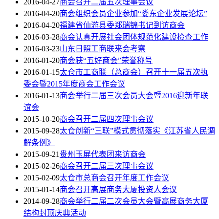
2016-04-27
商会召开二届五次理事会议
2016-04-20
商会组织会员企业参加“娄东企业发展论坛”
2016-04-20
福建省仙游县委郑瑞锦书记到访商会
2016-03-28
商会认真开展社会团体规范化建设检查工作
2016-03-23
山东日照工商联来会考察
2016-01-20
商会获“五好商会”荣誉称号
2016-01-15
太仓市工商联（总商会）召开十一届五次执
委会暨2015年度商会工作会议
2016-01-13
商会举行二届三次会员大会暨2016迎新年联
谊会
2015-10-20
商会召开二届四次理事会议
2015-09-28
太仓创新“三联”模式贯彻落实《江苏省人民调
解条例》
2015-09-21
贵州玉屏代表团来访商会
2015-02-26
商会召开二届三次理事会议
2015-02-09
太仓市总商会召开年度工作会议
2015-01-14
商会召开高展商务大厦投资人会议
2014-09-28
商会举行二届二次会员大会暨高展商务大厦
结构封顶庆典活动