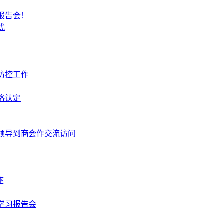
报告会！
式
防控工作
格认定
领导到商会作交流访问
座
学习报告会