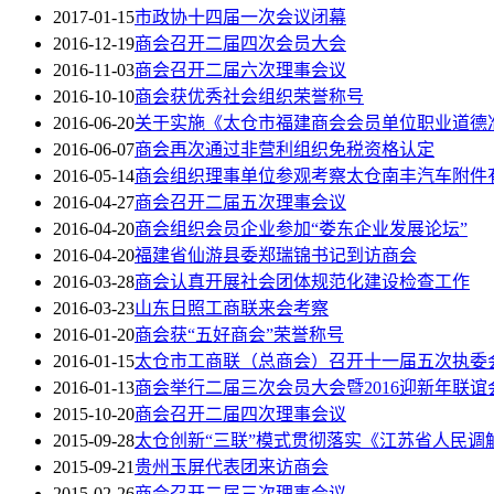
2017-01-15
市政协十四届一次会议闭幕
2016-12-19
商会召开二届四次会员大会
2016-11-03
商会召开二届六次理事会议
2016-10-10
商会获优秀社会组织荣誉称号
2016-06-20
关于实施《太仓市福建商会会员单位职业道德
2016-06-07
商会再次通过非营利组织免税资格认定
2016-05-14
商会组织理事单位参观考察太仓南丰汽车附件
2016-04-27
商会召开二届五次理事会议
2016-04-20
商会组织会员企业参加“娄东企业发展论坛”
2016-04-20
福建省仙游县委郑瑞锦书记到访商会
2016-03-28
商会认真开展社会团体规范化建设检查工作
2016-03-23
山东日照工商联来会考察
2016-01-20
商会获“五好商会”荣誉称号
2016-01-15
太仓市工商联（总商会）召开十一届五次执委会
2016-01-13
商会举行二届三次会员大会暨2016迎新年联谊
2015-10-20
商会召开二届四次理事会议
2015-09-28
太仓创新“三联”模式贯彻落实《江苏省人民调
2015-09-21
贵州玉屏代表团来访商会
2015-02-26
商会召开二届三次理事会议