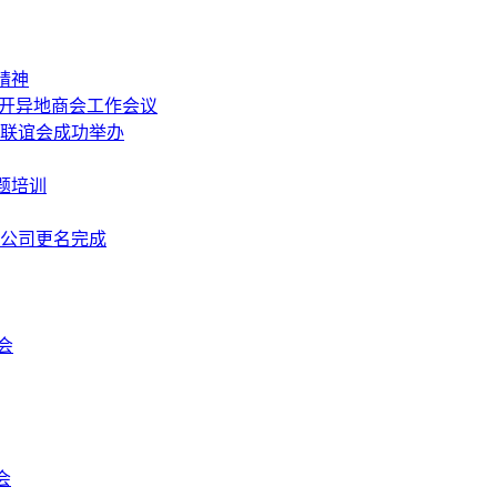
精神
召开异地商会工作会议
中秋联谊会成功举办
题培训
限公司更名完成
会
会