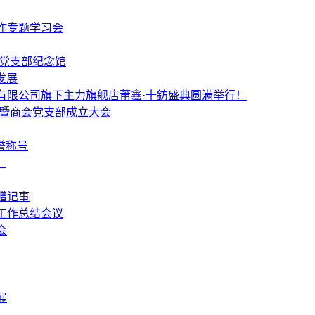
作专题学习会
个党支部纪念馆
发展
有限公司旗下主力旗舰店莆鑫·十鈁盛典圆满举行！
 暨商会党支部成立大会
誉称号
！
赠记事
工作总结会议
会
展