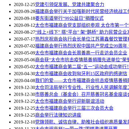
2020-12-25
党建引领促发展、党建共建聚合力
2020-09-28
福建商会举行关于加强新时代民营经济统战工
2020-09-18
娄东街道举行“99公益日”捐赠仪式
2020-09-12
太仓市福建商会党支部组织参观 太仓市第一
2020-08-27
“线上+线下” 搭“平台” 架“鹊桥” 助力民营企业
2020-07-17
热烈庆祝商会执行会长单位江苏莆鑫餐饮管理
2020-07-02
福建商会举行热烈庆祝中国共产党成立99周年
2020-05-09
太仓市福建商会会长周善高一行走访会员企业
2020-05-06
商会获“太仓市抗击疫情慈善捐赠先进单位”荣
2020-05-02
太仓市福建商会第二届“五一”运动会成功举行
2020-04-30
太仓市福建商会收到匈牙利15区政府的感谢信
2020-04-08
我们的爱——太仓市福建商会抗击疫情慈善捐
2019-12-30
太仓司法局举行专业性、行业性人民调解年度
2019-12-30
市慈善总会（基金会）召开慈善冠名基金座谈
2019-12-25
太仓市福建商会举行迎新联谊活动
2019-12-25
太仓市福建商会举行三届三次会员大会
2019-12-25
商会举行法律知识讲座
2019-12-10
党旗领航、诚信自律，助推社会组织高质量发
2019-11-23
太仓市闽商杯“一带一路”围棋邀请赛开赛