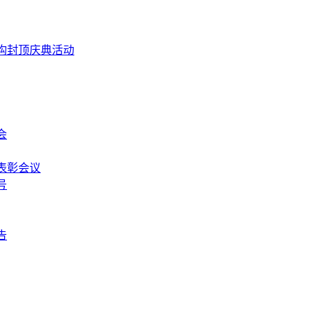
构封顶庆典活动
会
表彰会议
号
告