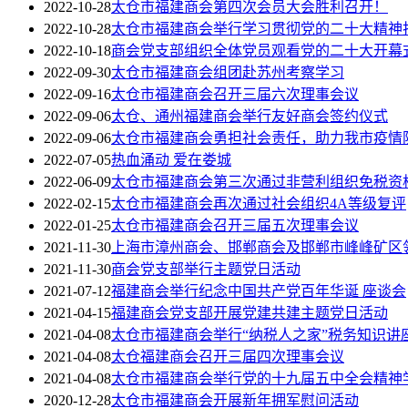
2022-10-28
太仓市福建商会第四次会员大会胜利召开！
2022-10-28
太仓市福建商会举行学习贯彻党的二十大精神
2022-10-18
商会党支部组织全体党员观看党的二十大开幕
2022-09-30
太仓市福建商会组团赴苏州考察学习
2022-09-16
太仓市福建商会召开三届六次理事会议
2022-09-06
太仓、通州福建商会举行友好商会签约仪式
2022-09-06
太仓市福建商会勇担社会责任，助力我市疫情
2022-07-05
热血涌动 爱在娄城
2022-06-09
太仓市福建商会第三次通过非营利组织免税资
2022-02-15
太仓市福建商会再次通过社会组织4A等级复评
2022-01-25
太仓市福建商会召开三届五次理事会议
2021-11-30
上海市漳州商会、邯郸商会及邯郸市峰峰矿区
2021-11-30
商会党支部举行主题党日活动
2021-07-12
福建商会举行纪念中国共产党百年华诞 座谈会
2021-04-15
福建商会党支部开展党建共建主题党日活动
2021-04-08
太仓市福建商会举行“纳税人之家”税务知识讲
2021-04-08
太仓福建商会召开三届四次理事会议
2021-04-08
太仓市福建商会举行党的十九届五中全会精神
2020-12-28
太仓市福建商会开展新年拥军慰问活动