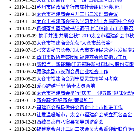
2019-11-21
苏州市民政局举行市属社会组织分类培训
2019-11-04
太仓市福建商会召开三届三次理事会议
2019-11-04
太仓市福建商会深入学习贯彻十九届四中全会
2019-10-23
贯彻落实蓝绍敏书记调研讲话精神 市工商联
2019-09-09
“携手并进 共襄金秋” 2019太仓市福建商会
2019-09-03
太仓市福建商会荣获“太仓市慈善奖”
2019-07-15
张文表秘书长参加太仓市支持民营企业发展专
2019-07-05
莆田市政协考察团到福建商会检查指导工作
2019-07-01
新起点，新征程||江苏冠联新材料科技股份有
2019-05-24
顾健康副市长到会员企业检查工作
2019-05-22
太仓市福建商会到宁夏灵武市学习考察
2019-05-21
爱心跨越千里 情牵太灵两地
2019-05-08
太仓市福建商会举行“庆五一 迎五四”趣味运动
2019-01-18
商会获“四好商会”荣誉称号
2018-12-27
福建商会积极做好会员企业上市推进工作
2018-12-21
让爱温暖城市，太仓市福建商会成立冠名基金
2018-12-21
西藏昌都市八宿县领导到访商会
2018-12-20
福建商会召开三届二次会员大会暨迎新联谊晚