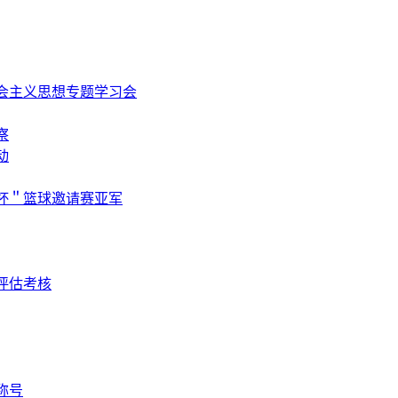
会主义思想专题学习会
察
动
杯＂篮球邀请赛亚军
评估考核
称号