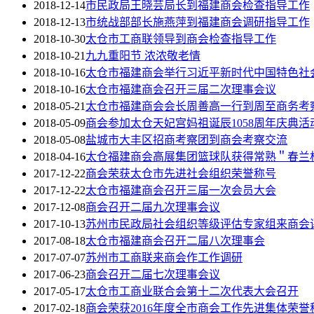
2018-12-14
市民政局王晓芸局长到福建商会检查指导工作
2018-12-13
市统战部部长施燕萍到福建商会调研指导工作
2018-10-30
太仓市工商联领导到商会检查指导工作
2018-10-21
九九重阳节 浓浓敬老情
2018-10-16
太仓市福建商会举行习近平新时代中国特色社
2018-10-16
太仓市福建商会召开三届二次理事会议
2018-05-21
太仓市福建商会会长周善高一行到周至商务考
2018-05-09
商会参加太仓天妃宫妈祖诞辰1058周年庆典活
2018-05-08
盐城市大丰区招商考察团到商会考察交流
2018-04-16
太仓福建商会高展集团篮球队获得常熟＂春兰
2017-12-22
商会荣获太仓市先进社会组织荣誉称号
2017-12-22
太仓市福建商会召开三届一次会员大会
2017-12-08
商会召开二届九次理事会议
2017-10-13
苏州市民政局社会组织等级评估专家组来商会
2017-08-18
太仓市福建商会召开二届八次理事会
2017-07-07
苏州市工商联来商会作工作调研
2017-06-23
商会召开二届七次理事会议
2017-05-17
太仓市工商业联合会第十二次代表大会召开
2017-02-18
商会荣获2016年度全市商会工作先进集体荣誉