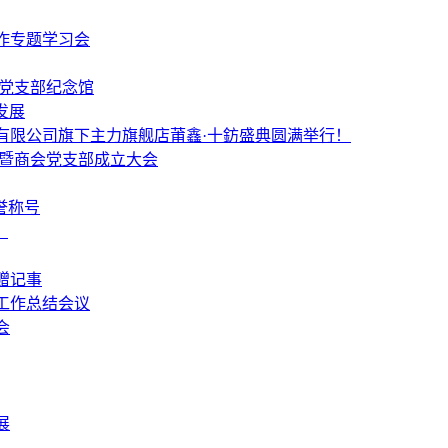
作专题学习会
个党支部纪念馆
发展
有限公司旗下主力旗舰店莆鑫·十鈁盛典圆满举行！
 暨商会党支部成立大会
誉称号
！
赠记事
工作总结会议
会
展