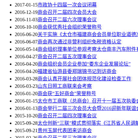
2017-01-15
市政协十四届一次会议闭幕
2016-12-19
商会召开二届四次会员大会
2016-11-03
商会召开二届六次理事会议
2016-10-10
商会获优秀社会组织荣誉称号
2016-06-20
关于实施《太仓市福建商会会员单位职业道德
2016-06-07
商会再次通过非营利组织免税资格认定
2016-05-14
商会组织理事单位参观考察太仓南丰汽车附件
2016-04-27
商会召开二届五次理事会议
2016-04-20
商会组织会员企业参加“娄东企业发展论坛”
2016-04-20
福建省仙游县委郑瑞锦书记到访商会
2016-03-28
商会认真开展社会团体规范化建设检查工作
2016-03-23
山东日照工商联来会考察
2016-01-20
商会获“五好商会”荣誉称号
2016-01-15
太仓市工商联（总商会）召开十一届五次执委会
2016-01-13
商会举行二届三次会员大会暨2016迎新年联谊
2015-10-20
商会召开二届四次理事会议
2015-09-28
太仓创新“三联”模式贯彻落实《江苏省人民调
2015-09-21
贵州玉屏代表团来访商会
2015-02-26
商会召开二届三次理事会议