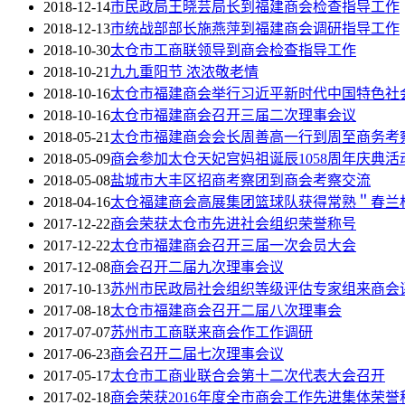
2018-12-14
市民政局王晓芸局长到福建商会检查指导工作
2018-12-13
市统战部部长施燕萍到福建商会调研指导工作
2018-10-30
太仓市工商联领导到商会检查指导工作
2018-10-21
九九重阳节 浓浓敬老情
2018-10-16
太仓市福建商会举行习近平新时代中国特色社
2018-10-16
太仓市福建商会召开三届二次理事会议
2018-05-21
太仓市福建商会会长周善高一行到周至商务考
2018-05-09
商会参加太仓天妃宫妈祖诞辰1058周年庆典活
2018-05-08
盐城市大丰区招商考察团到商会考察交流
2018-04-16
太仓福建商会高展集团篮球队获得常熟＂春兰
2017-12-22
商会荣获太仓市先进社会组织荣誉称号
2017-12-22
太仓市福建商会召开三届一次会员大会
2017-12-08
商会召开二届九次理事会议
2017-10-13
苏州市民政局社会组织等级评估专家组来商会
2017-08-18
太仓市福建商会召开二届八次理事会
2017-07-07
苏州市工商联来商会作工作调研
2017-06-23
商会召开二届七次理事会议
2017-05-17
太仓市工商业联合会第十二次代表大会召开
2017-02-18
商会荣获2016年度全市商会工作先进集体荣誉