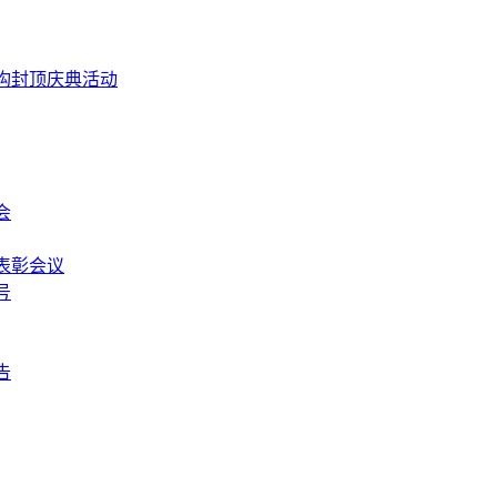
构封顶庆典活动
会
表彰会议
号
告