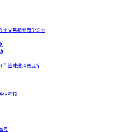
会主义思想专题学习会
察
动
杯＂篮球邀请赛亚军
评估考核
称号