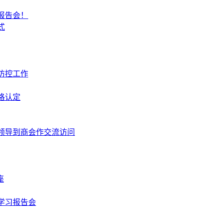
报告会！
式
防控工作
格认定
领导到商会作交流访问
座
学习报告会