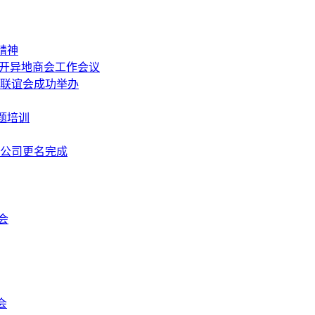
精神
召开异地商会工作会议
中秋联谊会成功举办
题培训
限公司更名完成
会
会