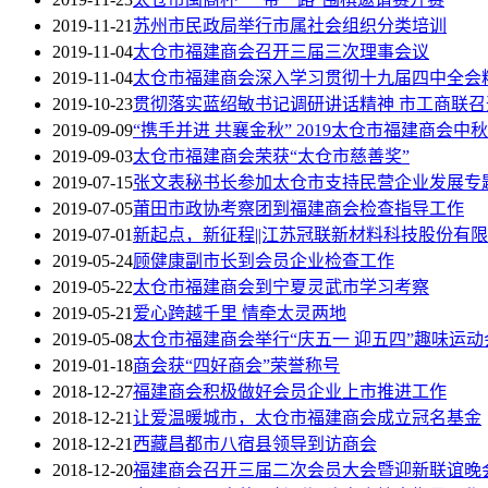
2019-11-21
苏州市民政局举行市属社会组织分类培训
2019-11-04
太仓市福建商会召开三届三次理事会议
2019-11-04
太仓市福建商会深入学习贯彻十九届四中全会
2019-10-23
贯彻落实蓝绍敏书记调研讲话精神 市工商联
2019-09-09
“携手并进 共襄金秋” 2019太仓市福建商会
2019-09-03
太仓市福建商会荣获“太仓市慈善奖”
2019-07-15
张文表秘书长参加太仓市支持民营企业发展专
2019-07-05
莆田市政协考察团到福建商会检查指导工作
2019-07-01
新起点，新征程||江苏冠联新材料科技股份有
2019-05-24
顾健康副市长到会员企业检查工作
2019-05-22
太仓市福建商会到宁夏灵武市学习考察
2019-05-21
爱心跨越千里 情牵太灵两地
2019-05-08
太仓市福建商会举行“庆五一 迎五四”趣味运动
2019-01-18
商会获“四好商会”荣誉称号
2018-12-27
福建商会积极做好会员企业上市推进工作
2018-12-21
让爱温暖城市，太仓市福建商会成立冠名基金
2018-12-21
西藏昌都市八宿县领导到访商会
2018-12-20
福建商会召开三届二次会员大会暨迎新联谊晚