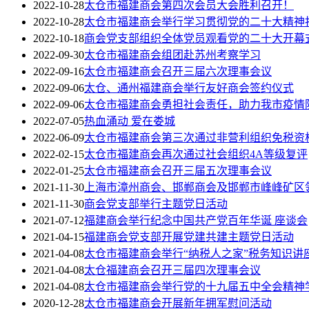
2022-10-28
太仓市福建商会第四次会员大会胜利召开！
2022-10-28
太仓市福建商会举行学习贯彻党的二十大精神
2022-10-18
商会党支部组织全体党员观看党的二十大开幕
2022-09-30
太仓市福建商会组团赴苏州考察学习
2022-09-16
太仓市福建商会召开三届六次理事会议
2022-09-06
太仓、通州福建商会举行友好商会签约仪式
2022-09-06
太仓市福建商会勇担社会责任，助力我市疫情
2022-07-05
热血涌动 爱在娄城
2022-06-09
太仓市福建商会第三次通过非营利组织免税资
2022-02-15
太仓市福建商会再次通过社会组织4A等级复评
2022-01-25
太仓市福建商会召开三届五次理事会议
2021-11-30
上海市漳州商会、邯郸商会及邯郸市峰峰矿区
2021-11-30
商会党支部举行主题党日活动
2021-07-12
福建商会举行纪念中国共产党百年华诞 座谈会
2021-04-15
福建商会党支部开展党建共建主题党日活动
2021-04-08
太仓市福建商会举行“纳税人之家”税务知识讲
2021-04-08
太仓福建商会召开三届四次理事会议
2021-04-08
太仓市福建商会举行党的十九届五中全会精神
2020-12-28
太仓市福建商会开展新年拥军慰问活动