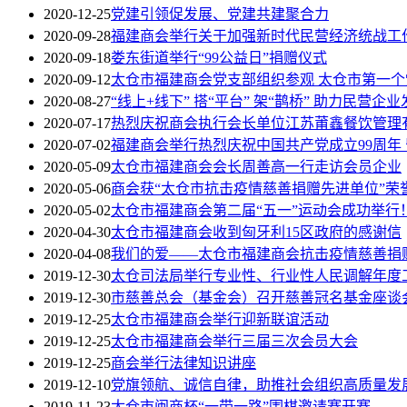
2020-12-25
党建引领促发展、党建共建聚合力
2020-09-28
福建商会举行关于加强新时代民营经济统战工
2020-09-18
娄东街道举行“99公益日”捐赠仪式
2020-09-12
太仓市福建商会党支部组织参观 太仓市第一
2020-08-27
“线上+线下” 搭“平台” 架“鹊桥” 助力民营企业
2020-07-17
热烈庆祝商会执行会长单位江苏莆鑫餐饮管理
2020-07-02
福建商会举行热烈庆祝中国共产党成立99周年
2020-05-09
太仓市福建商会会长周善高一行走访会员企业
2020-05-06
商会获“太仓市抗击疫情慈善捐赠先进单位”荣
2020-05-02
太仓市福建商会第二届“五一”运动会成功举行
2020-04-30
太仓市福建商会收到匈牙利15区政府的感谢信
2020-04-08
我们的爱——太仓市福建商会抗击疫情慈善捐
2019-12-30
太仓司法局举行专业性、行业性人民调解年度
2019-12-30
市慈善总会（基金会）召开慈善冠名基金座谈
2019-12-25
太仓市福建商会举行迎新联谊活动
2019-12-25
太仓市福建商会举行三届三次会员大会
2019-12-25
商会举行法律知识讲座
2019-12-10
党旗领航、诚信自律，助推社会组织高质量发
2019-11-23
太仓市闽商杯“一带一路”围棋邀请赛开赛