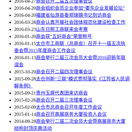
2016-04-27
商会召开二届五次理事会议
2016-04-20
商会组织会员企业参加“娄东企业发展论坛”
2016-04-20
福建省仙游县委郑瑞锦书记到访商会
2016-03-28
商会认真开展社会团体规范化建设检查工作
2016-03-23
山东日照工商联来会考察
2016-01-20
商会获“五好商会”荣誉称号
2016-01-15
太仓市工商联（总商会）召开十一届五次执
委会暨2015年度商会工作会议
2016-01-13
商会举行二届三次会员大会暨2016迎新年联
谊会
2015-10-20
商会召开二届四次理事会议
2015-09-28
太仓创新“三联”模式贯彻落实《江苏省人民调
解条例》
2015-09-21
贵州玉屏代表团来访商会
2015-02-26
商会召开二届三次理事会议
2015-02-09
太仓市总商会召开年度工作会议
2015-01-14
商会召开高展商务大厦投资人会议
2014-09-28
商会举行二届二次会员大会暨高展商务大厦
结构封顶庆典活动