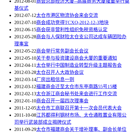
2012-08-01
商会总部经济大厦--高展商务大厦隆重举行奠
基仪式
2012-07-12
太仓市港区物流协会来会交流
2012-07-10
商会成功竞得TCXQ-2012-12-3地块
2012-06-15
商会获非营利性组织免税资格认定
2012-05-28
商会与人保财险太仓支公司达成车辆团险办
理事宜
2012-05-22
商会举行常务副会长会议
2012-05-10
关于参与投资建设商会大厦的重要通知
2012-04-11
太仓举行中国制造业转型升级主题报告会
2012-03-28
太仓召开人大政协会议
2012-03-14
厂房出租信息一则
2012-03-12
福建商会迁至太仓市东亭南路55号15楼
2012-02-13
太仓浙江商会秘书处来会进行工作交流
2012-01-10
商会召开一届四次理事会
2011-12-05
太仓市工商联召开第十一次会员代表大会
2011-10-08
江苏都得利钢材市场、太仓通胜置业有限公
司举行武装部成立揭牌仪式
2011-09-29
太仓市福建商会关于增补理事、副会长单位