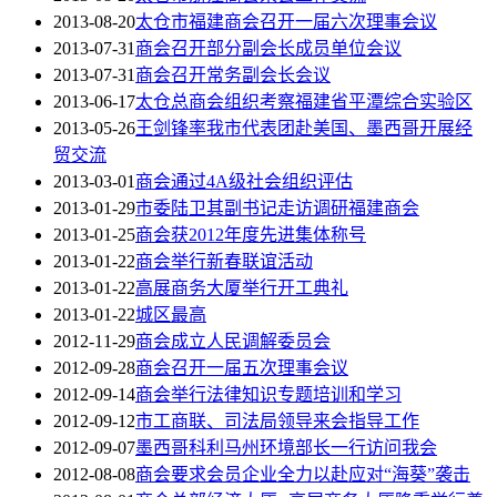
2013-08-20
太仓市福建商会召开一届六次理事会议
2013-07-31
商会召开部分副会长成员单位会议
2013-07-31
商会召开常务副会长会议
2013-06-17
太仓总商会组织考察福建省平潭综合实验区
2013-05-26
王剑锋率我市代表团赴美国、墨西哥开展经
贸交流
2013-03-01
商会通过4A级社会组织评估
2013-01-29
市委陆卫其副书记走访调研福建商会
2013-01-25
商会获2012年度先进集体称号
2013-01-22
商会举行新春联谊活动
2013-01-22
高展商务大厦举行开工典礼
2013-01-22
城区最高
2012-11-29
商会成立人民调解委员会
2012-09-28
商会召开一届五次理事会议
2012-09-14
商会举行法律知识专题培训和学习
2012-09-12
市工商联、司法局领导来会指导工作
2012-09-07
墨西哥科利马州环境部长一行访问我会
2012-08-08
商会要求会员企业全力以赴应对“海葵”袭击