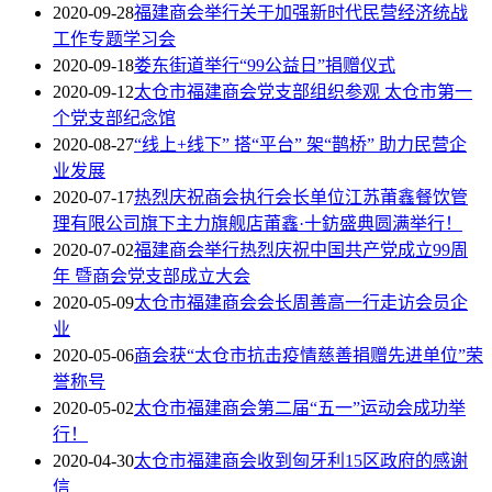
2020-09-28
福建商会举行关于加强新时代民营经济统战
工作专题学习会
2020-09-18
娄东街道举行“99公益日”捐赠仪式
2020-09-12
太仓市福建商会党支部组织参观 太仓市第一
个党支部纪念馆
2020-08-27
“线上+线下” 搭“平台” 架“鹊桥” 助力民营企
业发展
2020-07-17
热烈庆祝商会执行会长单位江苏莆鑫餐饮管
理有限公司旗下主力旗舰店莆鑫·十鈁盛典圆满举行！
2020-07-02
福建商会举行热烈庆祝中国共产党成立99周
年 暨商会党支部成立大会
2020-05-09
太仓市福建商会会长周善高一行走访会员企
业
2020-05-06
商会获“太仓市抗击疫情慈善捐赠先进单位”荣
誉称号
2020-05-02
太仓市福建商会第二届“五一”运动会成功举
行！
2020-04-30
太仓市福建商会收到匈牙利15区政府的感谢
信