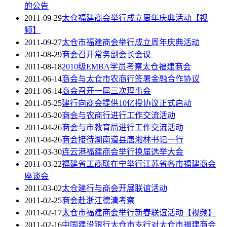
的公告
2011-09-29
太仓福建商会举行成立周年庆典活动【视
频】
2011-09-27
太仓市福建商会举行成立周年庆典活动
2011-08-29
商会召开常务副会长会议
2011-08-18
2010级EMBA学员考察太仓福建商会
2011-06-14
商会与太仓市农商行签署金融合作协议
2011-06-14
商会召开一届三次理事会
2011-05-25
建行向商会提供10亿授协议正式启动
2011-05-20
商会与农商行进行工作交流活动
2011-04-26
商会与市教育局进行工作交流活动
2011-04-26
商会接待湖南道县唐湘林书记一行
2011-03-30
连云港福建商会举行换届选举大会
2011-03-22
福建省工商联在宁举行江苏省各市福建商会
座谈会
2011-03-02
太仓建行与商会开展联谊活动
2011-02-25
商会赴浙江德清考察
2011-02-17
太仓市福建商会举行新春联谊活动【视频】
2011-02-16
中国建设银行太仓市支行对太仓市福建商会