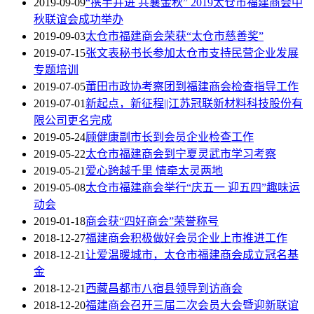
2019-09-09
“携手并进 共襄金秋” 2019太仓市福建商会中
秋联谊会成功举办
2019-09-03
太仓市福建商会荣获“太仓市慈善奖”
2019-07-15
张文表秘书长参加太仓市支持民营企业发展
专题培训
2019-07-05
莆田市政协考察团到福建商会检查指导工作
2019-07-01
新起点，新征程||江苏冠联新材料科技股份有
限公司更名完成
2019-05-24
顾健康副市长到会员企业检查工作
2019-05-22
太仓市福建商会到宁夏灵武市学习考察
2019-05-21
爱心跨越千里 情牵太灵两地
2019-05-08
太仓市福建商会举行“庆五一 迎五四”趣味运
动会
2019-01-18
商会获“四好商会”荣誉称号
2018-12-27
福建商会积极做好会员企业上市推进工作
2018-12-21
让爱温暖城市，太仓市福建商会成立冠名基
金
2018-12-21
西藏昌都市八宿县领导到访商会
2018-12-20
福建商会召开三届二次会员大会暨迎新联谊