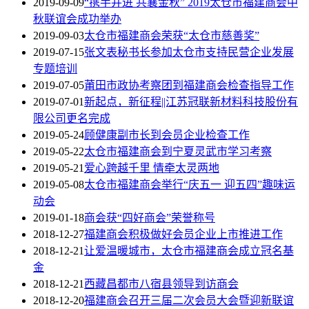
2019-09-09
“携手并进 共襄金秋” 2019太仓市福建商会中
秋联谊会成功举办
2019-09-03
太仓市福建商会荣获“太仓市慈善奖”
2019-07-15
张文表秘书长参加太仓市支持民营企业发展
专题培训
2019-07-05
莆田市政协考察团到福建商会检查指导工作
2019-07-01
新起点，新征程||江苏冠联新材料科技股份有
限公司更名完成
2019-05-24
顾健康副市长到会员企业检查工作
2019-05-22
太仓市福建商会到宁夏灵武市学习考察
2019-05-21
爱心跨越千里 情牵太灵两地
2019-05-08
太仓市福建商会举行“庆五一 迎五四”趣味运
动会
2019-01-18
商会获“四好商会”荣誉称号
2018-12-27
福建商会积极做好会员企业上市推进工作
2018-12-21
让爱温暖城市，太仓市福建商会成立冠名基
金
2018-12-21
西藏昌都市八宿县领导到访商会
2018-12-20
福建商会召开三届二次会员大会暨迎新联谊