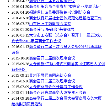
2016-04-27
商会召开二届五次理事会议
2016-04-20
商会组织会员企业参加“娄东企业发展论坛”
2016-04-20
福建省仙游县委郑瑞锦书记到访商会
2016-03-28
商会认真开展社会团体规范化建设检查工作
2016-03-23
山东日照工商联来会考察
2016-01-20
商会获“五好商会”荣誉称号
2016-01-15
太仓市工商联（总商会）召开十一届五次执
委会暨2015年度商会工作会议
2016-01-13
商会举行二届三次会员大会暨2016迎新年联
谊会
2015-10-20
商会召开二届四次理事会议
2015-09-28
太仓创新“三联”模式贯彻落实《江苏省人民调
解条例》
2015-09-21
贵州玉屏代表团来访商会
2015-02-26
商会召开二届三次理事会议
2015-02-09
太仓市总商会召开年度工作会议
2015-01-14
商会召开高展商务大厦投资人会议
2014-09-28
商会举行二届二次会员大会暨高展商务大厦
结构封顶庆典活动