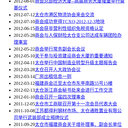
2012-08-01
商会总部经济大厦--高展商务大厦隆重举行奠
基仪式
2012-07-12
太仓市港区物流协会来会交流
2012-07-10
商会成功竞得TCXQ-2012-12-3地块
2012-06-15
商会获非营利性组织免税资格认定
2012-05-28
商会与人保财险太仓支公司达成车辆团险办
理事宜
2012-05-22
商会举行常务副会长会议
2012-05-10
关于参与投资建设商会大厦的重要通知
2012-04-11
太仓举行中国制造业转型升级主题报告会
2012-03-28
太仓召开人大政协会议
2012-03-14
厂房出租信息一则
2012-03-12
福建商会迁至太仓市东亭南路55号15楼
2012-02-13
太仓浙江商会秘书处来会进行工作交流
2012-01-10
商会召开一届四次理事会
2011-12-05
太仓市工商联召开第十一次会员代表大会
2011-10-08
江苏都得利钢材市场、太仓通胜置业有限公
司举行武装部成立揭牌仪式
2011-09-29
太仓市福建商会关于增补理事、副会长单位