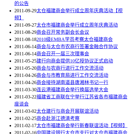
的公告
2011-09-29
太仓福建商会举行成立周年庆典活动【视
频】
2011-09-27
太仓市福建商会举行成立周年庆典活动
2011-08-29
商会召开常务副会长会议
2011-08-18
2010级EMBA学员考察太仓福建商会
2011-06-14
商会与太仓市农商行签署金融合作协议
2011-06-14
商会召开一届三次理事会
2011-05-25
建行向商会提供10亿授协议正式启动
2011-05-20
商会与农商行进行工作交流活动
2011-04-26
商会与市教育局进行工作交流活动
2011-04-26
商会接待湖南道县唐湘林书记一行
2011-03-30
连云港福建商会举行换届选举大会
2011-03-22
福建省工商联在宁举行江苏省各市福建商会
座谈会
2011-03-02
太仓建行与商会开展联谊活动
2011-02-25
商会赴浙江德清考察
2011-02-17
太仓市福建商会举行新春联谊活动【视频】
2011-02-16
中国建设银行太仓市支行对太仓市福建商会