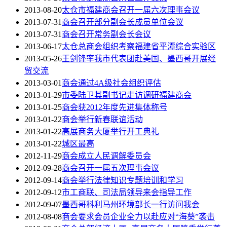
2013-08-20
太仓市福建商会召开一届六次理事会议
2013-07-31
商会召开部分副会长成员单位会议
2013-07-31
商会召开常务副会长会议
2013-06-17
太仓总商会组织考察福建省平潭综合实验区
2013-05-26
王剑锋率我市代表团赴美国、墨西哥开展经
贸交流
2013-03-01
商会通过4A级社会组织评估
2013-01-29
市委陆卫其副书记走访调研福建商会
2013-01-25
商会获2012年度先进集体称号
2013-01-22
商会举行新春联谊活动
2013-01-22
高展商务大厦举行开工典礼
2013-01-22
城区最高
2012-11-29
商会成立人民调解委员会
2012-09-28
商会召开一届五次理事会议
2012-09-14
商会举行法律知识专题培训和学习
2012-09-12
市工商联、司法局领导来会指导工作
2012-09-07
墨西哥科利马州环境部长一行访问我会
2012-08-08
商会要求会员企业全力以赴应对“海葵”袭击