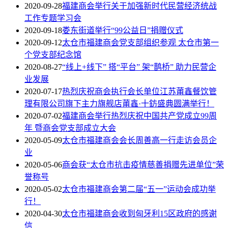
2020-09-28
福建商会举行关于加强新时代民营经济统战
工作专题学习会
2020-09-18
娄东街道举行“99公益日”捐赠仪式
2020-09-12
太仓市福建商会党支部组织参观 太仓市第一
个党支部纪念馆
2020-08-27
“线上+线下” 搭“平台” 架“鹊桥” 助力民营企
业发展
2020-07-17
热烈庆祝商会执行会长单位江苏莆鑫餐饮管
理有限公司旗下主力旗舰店莆鑫·十鈁盛典圆满举行！
2020-07-02
福建商会举行热烈庆祝中国共产党成立99周
年 暨商会党支部成立大会
2020-05-09
太仓市福建商会会长周善高一行走访会员企
业
2020-05-06
商会获“太仓市抗击疫情慈善捐赠先进单位”荣
誉称号
2020-05-02
太仓市福建商会第二届“五一”运动会成功举
行！
2020-04-30
太仓市福建商会收到匈牙利15区政府的感谢
信