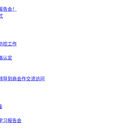
报告会！
式
防控工作
格认定
领导到商会作交流访问
座
学习报告会