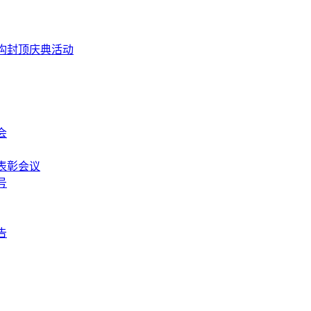
构封顶庆典活动
会
表彰会议
号
告