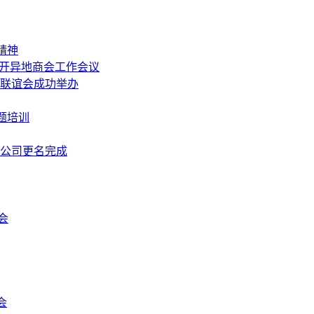
精神
召开异地商会工作会议
中秋联谊会成功举办
题培训
限公司更名完成
会
会