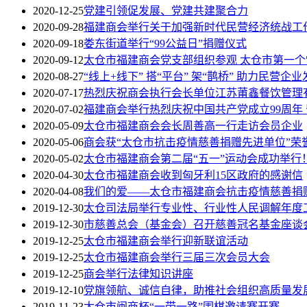
2020-12-25
党建引领促发展、党建共建聚合力
2020-09-28
福建商会举行关于加强新时代民营经济统战工
2020-09-18
娄东街道举行“99公益日”捐赠仪式
2020-09-12
太仓市福建商会党支部组织参观 太仓市第一
2020-08-27
“线上+线下” 搭“平台” 架“鹊桥” 助力民营企业
2020-07-17
热烈庆祝商会执行会长单位江苏莆鑫餐饮管理
2020-07-02
福建商会举行热烈庆祝中国共产党成立99周年
2020-05-09
太仓市福建商会会长周善高一行走访会员企业
2020-05-06
商会获“太仓市抗击疫情慈善捐赠先进单位”荣
2020-05-02
太仓市福建商会第二届“五一”运动会成功举行
2020-04-30
太仓市福建商会收到匈牙利15区政府的感谢信
2020-04-08
我们的爱——太仓市福建商会抗击疫情慈善捐
2019-12-30
太仓司法局举行专业性、行业性人民调解年度
2019-12-30
市慈善总会（基金会）召开慈善冠名基金座谈
2019-12-25
太仓市福建商会举行迎新联谊活动
2019-12-25
太仓市福建商会举行三届三次会员大会
2019-12-25
商会举行法律知识讲座
2019-12-10
党旗领航、诚信自律，助推社会组织高质量发
2019-11-23
太仓市闽商杯“一带一路”围棋邀请赛开赛