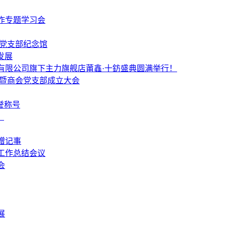
作专题学习会
个党支部纪念馆
发展
有限公司旗下主力旗舰店莆鑫·十鈁盛典圆满举行！
 暨商会党支部成立大会
誉称号
！
赠记事
工作总结会议
会
展