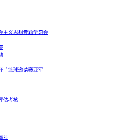
会主义思想专题学习会
察
动
杯＂篮球邀请赛亚军
评估考核
称号