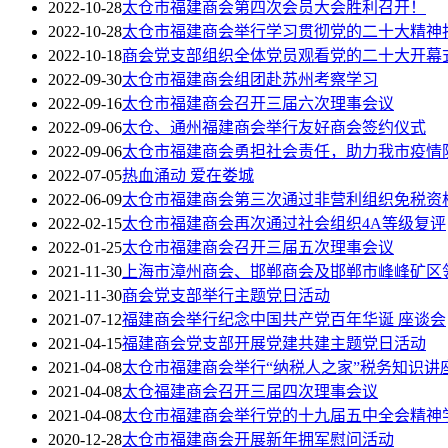
2022-10-28
太仓市福建商会第四次会员大会胜利召开！
2022-10-28
太仓市福建商会举行学习贯彻党的二十大精神
2022-10-18
商会党支部组织全体党员观看党的二十大开幕
2022-09-30
太仓市福建商会组团赴苏州考察学习
2022-09-16
太仓市福建商会召开三届六次理事会议
2022-09-06
太仓、通州福建商会举行友好商会签约仪式
2022-09-06
太仓市福建商会勇担社会责任，助力我市疫情
2022-07-05
热血涌动 爱在娄城
2022-06-09
太仓市福建商会第三次通过非营利组织免税资
2022-02-15
太仓市福建商会再次通过社会组织4A等级复评
2022-01-25
太仓市福建商会召开三届五次理事会议
2021-11-30
上海市漳州商会、邯郸商会及邯郸市峰峰矿区
2021-11-30
商会党支部举行主题党日活动
2021-07-12
福建商会举行纪念中国共产党百年华诞 座谈会
2021-04-15
福建商会党支部开展党建共建主题党日活动
2021-04-08
太仓市福建商会举行“纳税人之家”税务知识讲
2021-04-08
太仓福建商会召开三届四次理事会议
2021-04-08
太仓市福建商会举行党的十九届五中全会精神
2020-12-28
太仓市福建商会开展新年拥军慰问活动