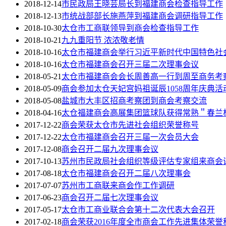
2018-12-14
市民政局王晓芸局长到福建商会检查指导工作
2018-12-13
市统战部部长施燕萍到福建商会调研指导工作
2018-10-30
太仓市工商联领导到商会检查指导工作
2018-10-21
九九重阳节 浓浓敬老情
2018-10-16
太仓市福建商会举行习近平新时代中国特色社
2018-10-16
太仓市福建商会召开三届二次理事会议
2018-05-21
太仓市福建商会会长周善高一行到周至商务考
2018-05-09
商会参加太仓天妃宫妈祖诞辰1058周年庆典活
2018-05-08
盐城市大丰区招商考察团到商会考察交流
2018-04-16
太仓福建商会高展集团篮球队获得常熟＂春兰
2017-12-22
商会荣获太仓市先进社会组织荣誉称号
2017-12-22
太仓市福建商会召开三届一次会员大会
2017-12-08
商会召开二届九次理事会议
2017-10-13
苏州市民政局社会组织等级评估专家组来商会
2017-08-18
太仓市福建商会召开二届八次理事会
2017-07-07
苏州市工商联来商会作工作调研
2017-06-23
商会召开二届七次理事会议
2017-05-17
太仓市工商业联合会第十二次代表大会召开
2017-02-18
商会荣获2016年度全市商会工作先进集体荣誉