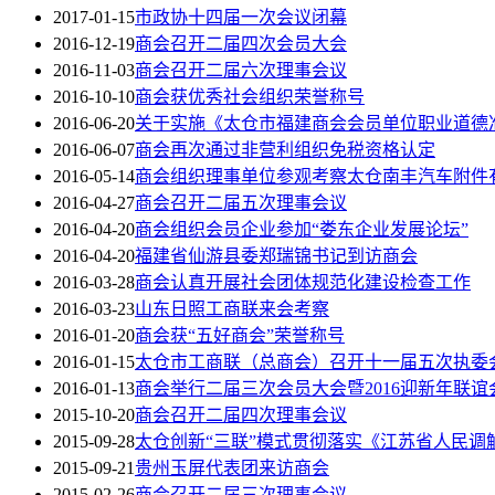
2017-01-15
市政协十四届一次会议闭幕
2016-12-19
商会召开二届四次会员大会
2016-11-03
商会召开二届六次理事会议
2016-10-10
商会获优秀社会组织荣誉称号
2016-06-20
关于实施《太仓市福建商会会员单位职业道德
2016-06-07
商会再次通过非营利组织免税资格认定
2016-05-14
商会组织理事单位参观考察太仓南丰汽车附件
2016-04-27
商会召开二届五次理事会议
2016-04-20
商会组织会员企业参加“娄东企业发展论坛”
2016-04-20
福建省仙游县委郑瑞锦书记到访商会
2016-03-28
商会认真开展社会团体规范化建设检查工作
2016-03-23
山东日照工商联来会考察
2016-01-20
商会获“五好商会”荣誉称号
2016-01-15
太仓市工商联（总商会）召开十一届五次执委会
2016-01-13
商会举行二届三次会员大会暨2016迎新年联谊
2015-10-20
商会召开二届四次理事会议
2015-09-28
太仓创新“三联”模式贯彻落实《江苏省人民调
2015-09-21
贵州玉屏代表团来访商会
2015-02-26
商会召开二届三次理事会议