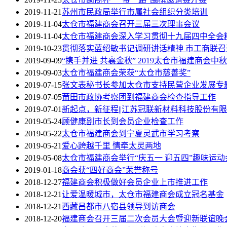
2019-11-21
苏州市民政局举行市属社会组织分类培训
2019-11-04
太仓市福建商会召开三届三次理事会议
2019-11-04
太仓市福建商会深入学习贯彻十九届四中全会
2019-10-23
贯彻落实蓝绍敏书记调研讲话精神 市工商联
2019-09-09
“携手并进 共襄金秋” 2019太仓市福建商会
2019-09-03
太仓市福建商会荣获“太仓市慈善奖”
2019-07-15
张文表秘书长参加太仓市支持民营企业发展专
2019-07-05
莆田市政协考察团到福建商会检查指导工作
2019-07-01
新起点，新征程||江苏冠联新材料科技股份有
2019-05-24
顾健康副市长到会员企业检查工作
2019-05-22
太仓市福建商会到宁夏灵武市学习考察
2019-05-21
爱心跨越千里 情牵太灵两地
2019-05-08
太仓市福建商会举行“庆五一 迎五四”趣味运动
2019-01-18
商会获“四好商会”荣誉称号
2018-12-27
福建商会积极做好会员企业上市推进工作
2018-12-21
让爱温暖城市，太仓市福建商会成立冠名基金
2018-12-21
西藏昌都市八宿县领导到访商会
2018-12-20
福建商会召开三届二次会员大会暨迎新联谊晚