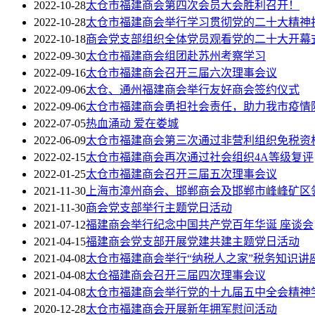
2022-10-28
太仓市福建商会第四次会员大会胜利召开！
2022-10-28
太仓市福建商会举行学习贯彻党的二十大精神
2022-10-18
商会党支部组织全体党员观看党的二十大开幕
2022-09-30
太仓市福建商会组团赴苏州考察学习
2022-09-16
太仓市福建商会召开三届六次理事会议
2022-09-06
太仓、通州福建商会举行友好商会签约仪式
2022-09-06
太仓市福建商会勇担社会责任，助力我市疫情
2022-07-05
热血涌动 爱在娄城
2022-06-09
太仓市福建商会第三次通过非营利组织免税资
2022-02-15
太仓市福建商会再次通过社会组织4A等级复评
2022-01-25
太仓市福建商会召开三届五次理事会议
2021-11-30
上海市漳州商会、邯郸商会及邯郸市峰峰矿区
2021-11-30
商会党支部举行主题党日活动
2021-07-12
福建商会举行纪念中国共产党百年华诞 座谈会
2021-04-15
福建商会党支部开展党建共建主题党日活动
2021-04-08
太仓市福建商会举行“纳税人之家”税务知识讲
2021-04-08
太仓福建商会召开三届四次理事会议
2021-04-08
太仓市福建商会举行党的十九届五中全会精神
2020-12-28
太仓市福建商会开展新年拥军慰问活动