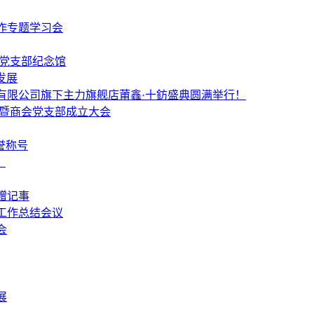
作专题学习会
个党支部纪念馆
发展
有限公司旗下主力旗舰店莆鑫·十鈁盛典圆满举行！
 暨商会党支部成立大会
誉称号
！
赠记事
工作总结会议
会
展