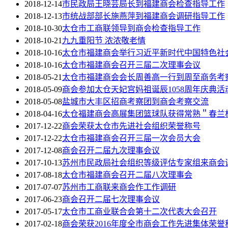
2018-12-14
市民政局王晓芸局长到福建商会检查指导工作
2018-12-13
市统战部部长施燕萍到福建商会调研指导工作
2018-10-30
太仓市工商联领导到商会检查指导工作
2018-10-21
九九重阳节 浓浓敬老情
2018-10-16
太仓市福建商会举行习近平新时代中国特色社
2018-10-16
太仓市福建商会召开三届二次理事会议
2018-05-21
太仓市福建商会会长周善高一行到周至商务考
2018-05-09
商会参加太仓天妃宫妈祖诞辰1058周年庆典活
2018-05-08
盐城市大丰区招商考察团到商会考察交流
2018-04-16
太仓福建商会高展集团篮球队获得常熟＂春兰
2017-12-22
商会荣获太仓市先进社会组织荣誉称号
2017-12-22
太仓市福建商会召开三届一次会员大会
2017-12-08
商会召开二届九次理事会议
2017-10-13
苏州市民政局社会组织等级评估专家组来商会
2017-08-18
太仓市福建商会召开二届八次理事会
2017-07-07
苏州市工商联来商会作工作调研
2017-06-23
商会召开二届七次理事会议
2017-05-17
太仓市工商业联合会第十二次代表大会召开
2017-02-18
商会荣获2016年度全市商会工作先进集体荣誉