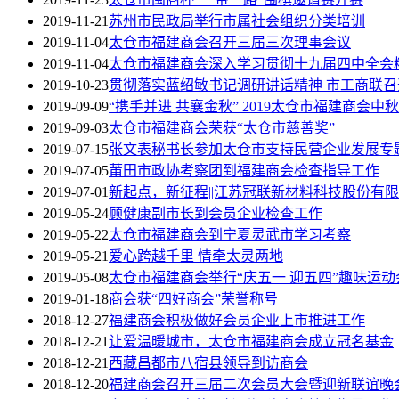
2019-11-21
苏州市民政局举行市属社会组织分类培训
2019-11-04
太仓市福建商会召开三届三次理事会议
2019-11-04
太仓市福建商会深入学习贯彻十九届四中全会
2019-10-23
贯彻落实蓝绍敏书记调研讲话精神 市工商联
2019-09-09
“携手并进 共襄金秋” 2019太仓市福建商会
2019-09-03
太仓市福建商会荣获“太仓市慈善奖”
2019-07-15
张文表秘书长参加太仓市支持民营企业发展专
2019-07-05
莆田市政协考察团到福建商会检查指导工作
2019-07-01
新起点，新征程||江苏冠联新材料科技股份有
2019-05-24
顾健康副市长到会员企业检查工作
2019-05-22
太仓市福建商会到宁夏灵武市学习考察
2019-05-21
爱心跨越千里 情牵太灵两地
2019-05-08
太仓市福建商会举行“庆五一 迎五四”趣味运动
2019-01-18
商会获“四好商会”荣誉称号
2018-12-27
福建商会积极做好会员企业上市推进工作
2018-12-21
让爱温暖城市，太仓市福建商会成立冠名基金
2018-12-21
西藏昌都市八宿县领导到访商会
2018-12-20
福建商会召开三届二次会员大会暨迎新联谊晚