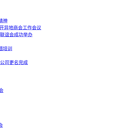
精神
召开异地商会工作会议
中秋联谊会成功举办
题培训
限公司更名完成
会
会