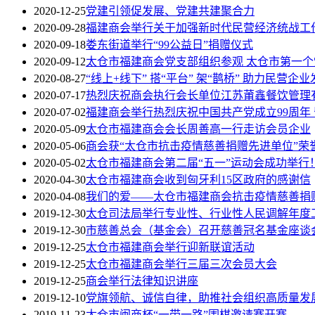
2020-12-25
党建引领促发展、党建共建聚合力
2020-09-28
福建商会举行关于加强新时代民营经济统战工
2020-09-18
娄东街道举行“99公益日”捐赠仪式
2020-09-12
太仓市福建商会党支部组织参观 太仓市第一
2020-08-27
“线上+线下” 搭“平台” 架“鹊桥” 助力民营企业
2020-07-17
热烈庆祝商会执行会长单位江苏莆鑫餐饮管理
2020-07-02
福建商会举行热烈庆祝中国共产党成立99周年
2020-05-09
太仓市福建商会会长周善高一行走访会员企业
2020-05-06
商会获“太仓市抗击疫情慈善捐赠先进单位”荣
2020-05-02
太仓市福建商会第二届“五一”运动会成功举行
2020-04-30
太仓市福建商会收到匈牙利15区政府的感谢信
2020-04-08
我们的爱——太仓市福建商会抗击疫情慈善捐
2019-12-30
太仓司法局举行专业性、行业性人民调解年度
2019-12-30
市慈善总会（基金会）召开慈善冠名基金座谈
2019-12-25
太仓市福建商会举行迎新联谊活动
2019-12-25
太仓市福建商会举行三届三次会员大会
2019-12-25
商会举行法律知识讲座
2019-12-10
党旗领航、诚信自律，助推社会组织高质量发
2019-11-23
太仓市闽商杯“一带一路”围棋邀请赛开赛