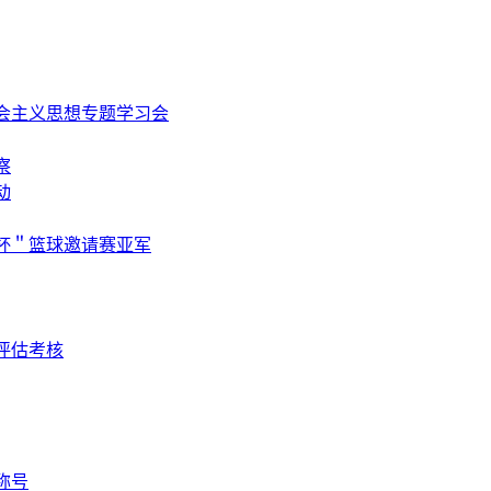
会主义思想专题学习会
察
动
杯＂篮球邀请赛亚军
评估考核
称号