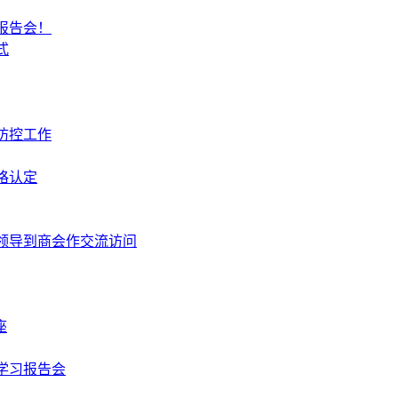
报告会！
式
防控工作
格认定
领导到商会作交流访问
座
学习报告会