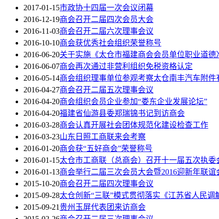
2017-01-15
市政协十四届一次会议闭幕
2016-12-19
商会召开二届四次会员大会
2016-11-03
商会召开二届六次理事会议
2016-10-10
商会获优秀社会组织荣誉称号
2016-06-20
关于实施《太仓市福建商会会员单位职业道德
2016-06-07
商会再次通过非营利组织免税资格认定
2016-05-14
商会组织理事单位参观考察太仓南丰汽车附件
2016-04-27
商会召开二届五次理事会议
2016-04-20
商会组织会员企业参加“娄东企业发展论坛”
2016-04-20
福建省仙游县委郑瑞锦书记到访商会
2016-03-28
商会认真开展社会团体规范化建设检查工作
2016-03-23
山东日照工商联来会考察
2016-01-20
商会获“五好商会”荣誉称号
2016-01-15
太仓市工商联（总商会）召开十一届五次执委会
2016-01-13
商会举行二届三次会员大会暨2016迎新年联谊
2015-10-20
商会召开二届四次理事会议
2015-09-28
太仓创新“三联”模式贯彻落实《江苏省人民调
2015-09-21
贵州玉屏代表团来访商会
2015-02-26
商会召开二届三次理事会议