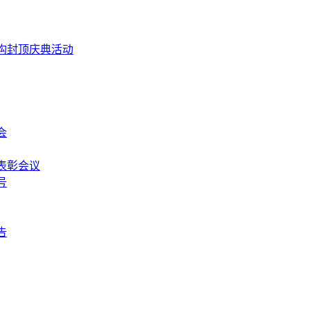
构封顶庆典活动
会
表彰会议
号
告