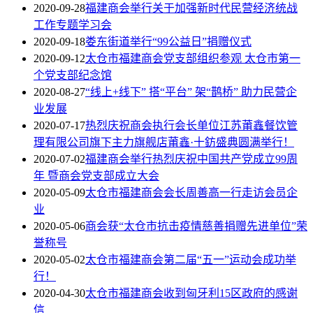
2020-09-28
福建商会举行关于加强新时代民营经济统战
工作专题学习会
2020-09-18
娄东街道举行“99公益日”捐赠仪式
2020-09-12
太仓市福建商会党支部组织参观 太仓市第一
个党支部纪念馆
2020-08-27
“线上+线下” 搭“平台” 架“鹊桥” 助力民营企
业发展
2020-07-17
热烈庆祝商会执行会长单位江苏莆鑫餐饮管
理有限公司旗下主力旗舰店莆鑫·十鈁盛典圆满举行！
2020-07-02
福建商会举行热烈庆祝中国共产党成立99周
年 暨商会党支部成立大会
2020-05-09
太仓市福建商会会长周善高一行走访会员企
业
2020-05-06
商会获“太仓市抗击疫情慈善捐赠先进单位”荣
誉称号
2020-05-02
太仓市福建商会第二届“五一”运动会成功举
行！
2020-04-30
太仓市福建商会收到匈牙利15区政府的感谢
信