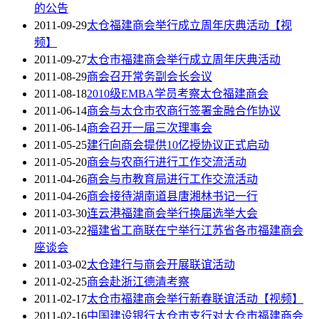
的公告
2011-09-29
太仓福建商会举行成立周年庆典活动【视
频】
2011-09-27
太仓市福建商会举行成立周年庆典活动
2011-08-29
商会召开常务副会长会议
2011-08-18
2010级EMBA学员考察太仓福建商会
2011-06-14
商会与太仓市农商行签署金融合作协议
2011-06-14
商会召开一届三次理事会
2011-05-25
建行向商会提供10亿授协议正式启动
2011-05-20
商会与农商行进行工作交流活动
2011-04-26
商会与市教育局进行工作交流活动
2011-04-26
商会接待湖南道县唐湘林书记一行
2011-03-30
连云港福建商会举行换届选举大会
2011-03-22
福建省工商联在宁举行江苏省各市福建商会
座谈会
2011-03-02
太仓建行与商会开展联谊活动
2011-02-25
商会赴浙江德清考察
2011-02-17
太仓市福建商会举行新春联谊活动【视频】
2011-02-16
中国建设银行太仓市支行对太仓市福建商会