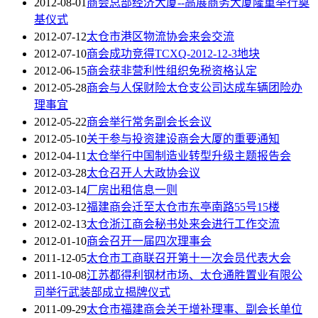
2012-08-01
商会总部经济大厦--高展商务大厦隆重举行奠
基仪式
2012-07-12
太仓市港区物流协会来会交流
2012-07-10
商会成功竞得TCXQ-2012-12-3地块
2012-06-15
商会获非营利性组织免税资格认定
2012-05-28
商会与人保财险太仓支公司达成车辆团险办
理事宜
2012-05-22
商会举行常务副会长会议
2012-05-10
关于参与投资建设商会大厦的重要通知
2012-04-11
太仓举行中国制造业转型升级主题报告会
2012-03-28
太仓召开人大政协会议
2012-03-14
厂房出租信息一则
2012-03-12
福建商会迁至太仓市东亭南路55号15楼
2012-02-13
太仓浙江商会秘书处来会进行工作交流
2012-01-10
商会召开一届四次理事会
2011-12-05
太仓市工商联召开第十一次会员代表大会
2011-10-08
江苏都得利钢材市场、太仓通胜置业有限公
司举行武装部成立揭牌仪式
2011-09-29
太仓市福建商会关于增补理事、副会长单位