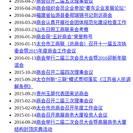
2016-04-27
商会召开二届五次理事会议
2016-04-20
商会组织会员企业参加“娄东企业发展论坛”
2016-04-20
福建省仙游县委郑瑞锦书记到访商会
2016-03-28
商会认真开展社会团体规范化建设检查工作
2016-03-23
山东日照工商联来会考察
2016-01-20
商会获“五好商会”荣誉称号
2016-01-15
太仓市工商联（总商会）召开十一届五次执
委会暨2015年度商会工作会议
2016-01-13
商会举行二届三次会员大会暨2016迎新年联
谊会
2015-10-20
商会召开二届四次理事会议
2015-09-28
太仓创新“三联”模式贯彻落实《江苏省人民调
解条例》
2015-09-21
贵州玉屏代表团来访商会
2015-02-26
商会召开二届三次理事会议
2015-02-09
太仓市总商会召开年度工作会议
2015-01-14
商会召开高展商务大厦投资人会议
2014-09-28
商会举行二届二次会员大会暨高展商务大厦
结构封顶庆典活动