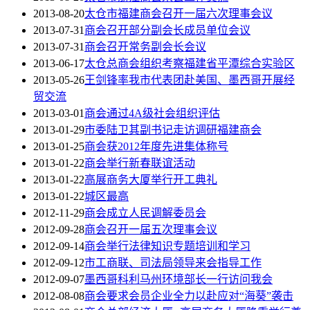
2013-08-20
太仓市福建商会召开一届六次理事会议
2013-07-31
商会召开部分副会长成员单位会议
2013-07-31
商会召开常务副会长会议
2013-06-17
太仓总商会组织考察福建省平潭综合实验区
2013-05-26
王剑锋率我市代表团赴美国、墨西哥开展经
贸交流
2013-03-01
商会通过4A级社会组织评估
2013-01-29
市委陆卫其副书记走访调研福建商会
2013-01-25
商会获2012年度先进集体称号
2013-01-22
商会举行新春联谊活动
2013-01-22
高展商务大厦举行开工典礼
2013-01-22
城区最高
2012-11-29
商会成立人民调解委员会
2012-09-28
商会召开一届五次理事会议
2012-09-14
商会举行法律知识专题培训和学习
2012-09-12
市工商联、司法局领导来会指导工作
2012-09-07
墨西哥科利马州环境部长一行访问我会
2012-08-08
商会要求会员企业全力以赴应对“海葵”袭击