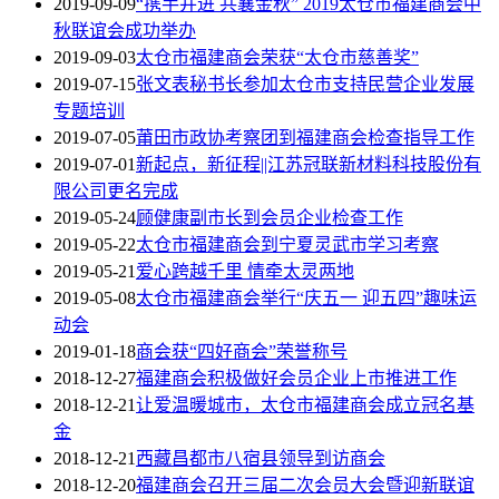
2019-09-09
“携手并进 共襄金秋” 2019太仓市福建商会中
秋联谊会成功举办
2019-09-03
太仓市福建商会荣获“太仓市慈善奖”
2019-07-15
张文表秘书长参加太仓市支持民营企业发展
专题培训
2019-07-05
莆田市政协考察团到福建商会检查指导工作
2019-07-01
新起点，新征程||江苏冠联新材料科技股份有
限公司更名完成
2019-05-24
顾健康副市长到会员企业检查工作
2019-05-22
太仓市福建商会到宁夏灵武市学习考察
2019-05-21
爱心跨越千里 情牵太灵两地
2019-05-08
太仓市福建商会举行“庆五一 迎五四”趣味运
动会
2019-01-18
商会获“四好商会”荣誉称号
2018-12-27
福建商会积极做好会员企业上市推进工作
2018-12-21
让爱温暖城市，太仓市福建商会成立冠名基
金
2018-12-21
西藏昌都市八宿县领导到访商会
2018-12-20
福建商会召开三届二次会员大会暨迎新联谊