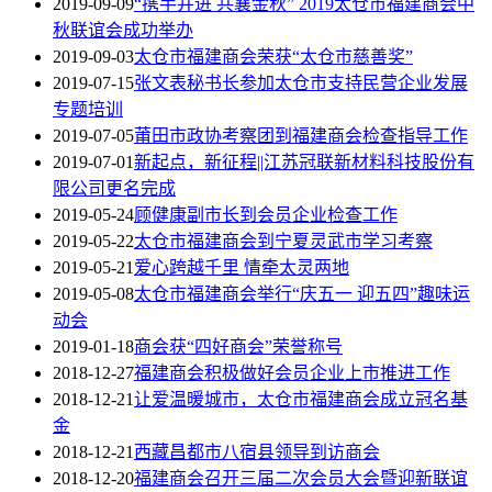
2019-09-09
“携手并进 共襄金秋” 2019太仓市福建商会中
秋联谊会成功举办
2019-09-03
太仓市福建商会荣获“太仓市慈善奖”
2019-07-15
张文表秘书长参加太仓市支持民营企业发展
专题培训
2019-07-05
莆田市政协考察团到福建商会检查指导工作
2019-07-01
新起点，新征程||江苏冠联新材料科技股份有
限公司更名完成
2019-05-24
顾健康副市长到会员企业检查工作
2019-05-22
太仓市福建商会到宁夏灵武市学习考察
2019-05-21
爱心跨越千里 情牵太灵两地
2019-05-08
太仓市福建商会举行“庆五一 迎五四”趣味运
动会
2019-01-18
商会获“四好商会”荣誉称号
2018-12-27
福建商会积极做好会员企业上市推进工作
2018-12-21
让爱温暖城市，太仓市福建商会成立冠名基
金
2018-12-21
西藏昌都市八宿县领导到访商会
2018-12-20
福建商会召开三届二次会员大会暨迎新联谊