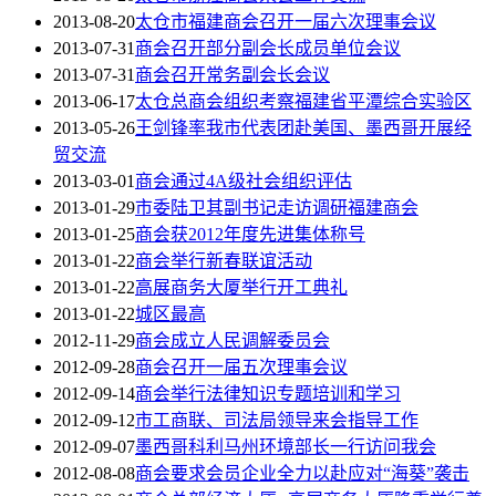
2013-08-20
太仓市福建商会召开一届六次理事会议
2013-07-31
商会召开部分副会长成员单位会议
2013-07-31
商会召开常务副会长会议
2013-06-17
太仓总商会组织考察福建省平潭综合实验区
2013-05-26
王剑锋率我市代表团赴美国、墨西哥开展经
贸交流
2013-03-01
商会通过4A级社会组织评估
2013-01-29
市委陆卫其副书记走访调研福建商会
2013-01-25
商会获2012年度先进集体称号
2013-01-22
商会举行新春联谊活动
2013-01-22
高展商务大厦举行开工典礼
2013-01-22
城区最高
2012-11-29
商会成立人民调解委员会
2012-09-28
商会召开一届五次理事会议
2012-09-14
商会举行法律知识专题培训和学习
2012-09-12
市工商联、司法局领导来会指导工作
2012-09-07
墨西哥科利马州环境部长一行访问我会
2012-08-08
商会要求会员企业全力以赴应对“海葵”袭击