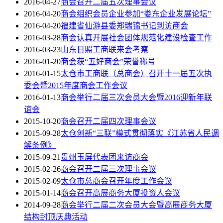
2016-04-27
商会召开二届五次理事会议
2016-04-20
商会组织会员企业参加“娄东企业发展论坛”
2016-04-20
福建省仙游县委郑瑞锦书记到访商会
2016-03-28
商会认真开展社会团体规范化建设检查工作
2016-03-23
山东日照工商联来会考察
2016-01-20
商会获“五好商会”荣誉称号
2016-01-15
太仓市工商联（总商会）召开十一届五次执
委会暨2015年度商会工作会议
2016-01-13
商会举行二届三次会员大会暨2016迎新年联
谊会
2015-10-20
商会召开二届四次理事会议
2015-09-28
太仓创新“三联”模式贯彻落实《江苏省人民调
解条例》
2015-09-21
贵州玉屏代表团来访商会
2015-02-26
商会召开二届三次理事会议
2015-02-09
太仓市总商会召开年度工作会议
2015-01-14
商会召开高展商务大厦投资人会议
2014-09-28
商会举行二届二次会员大会暨高展商务大厦
结构封顶庆典活动