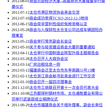
2012-08-01
商会总部经济大厦--高展商务大厦隆重举行奠
基仪式
2012-07-12
太仓市港区物流协会来会交流
2012-07-10
商会成功竞得TCXQ-2012-12-3地块
2012-06-15
商会获非营利性组织免税资格认定
2012-05-28
商会与人保财险太仓支公司达成车辆团险办
理事宜
2012-05-22
商会举行常务副会长会议
2012-05-10
关于参与投资建设商会大厦的重要通知
2012-04-11
太仓举行中国制造业转型升级主题报告会
2012-03-28
太仓召开人大政协会议
2012-03-14
厂房出租信息一则
2012-03-12
福建商会迁至太仓市东亭南路55号15楼
2012-02-13
太仓浙江商会秘书处来会进行工作交流
2012-01-10
商会召开一届四次理事会
2011-12-05
太仓市工商联召开第十一次会员代表大会
2011-10-08
江苏都得利钢材市场、太仓通胜置业有限公
司举行武装部成立揭牌仪式
2011-09-29
太仓市福建商会关于增补理事、副会长单位