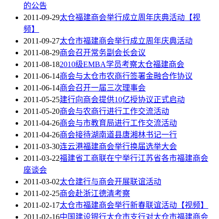
的公告
2011-09-29
太仓福建商会举行成立周年庆典活动【视
频】
2011-09-27
太仓市福建商会举行成立周年庆典活动
2011-08-29
商会召开常务副会长会议
2011-08-18
2010级EMBA学员考察太仓福建商会
2011-06-14
商会与太仓市农商行签署金融合作协议
2011-06-14
商会召开一届三次理事会
2011-05-25
建行向商会提供10亿授协议正式启动
2011-05-20
商会与农商行进行工作交流活动
2011-04-26
商会与市教育局进行工作交流活动
2011-04-26
商会接待湖南道县唐湘林书记一行
2011-03-30
连云港福建商会举行换届选举大会
2011-03-22
福建省工商联在宁举行江苏省各市福建商会
座谈会
2011-03-02
太仓建行与商会开展联谊活动
2011-02-25
商会赴浙江德清考察
2011-02-17
太仓市福建商会举行新春联谊活动【视频】
2011-02-16
中国建设银行太仓市支行对太仓市福建商会