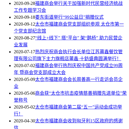
2020-09-28
福建商会举行关于加强新时代民营经济统战
工作专题学习会
2020-09-18
娄东街道举行“99公益日”捐赠仪式
2020-09-12
太仓市福建商会党支部组织参观 太仓市第一
个党支部纪念馆
2020-08-27
“线上+线下” 搭“平台” 架“鹊桥” 助力民营企
业发展
2020-07-17
热烈庆祝商会执行会长单位江苏莆鑫餐饮管
理有限公司旗下主力旗舰店莆鑫·十鈁盛典圆满举行！
2020-07-02
福建商会举行热烈庆祝中国共产党成立99周
年 暨商会党支部成立大会
2020-05-09
太仓市福建商会会长周善高一行走访会员企
业
2020-05-06
商会获“太仓市抗击疫情慈善捐赠先进单位”荣
誉称号
2020-05-02
太仓市福建商会第二届“五一”运动会成功举
行！
2020-04-30
太仓市福建商会收到匈牙利15区政府的感谢
信