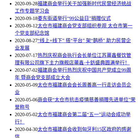
2020-09-28
福建商会举行关于加强新时代民营经济统战
工作专题学习会
2020-09-18
娄东街道举行“99公益日”捐赠仪式
2020-09-12
太仓市福建商会党支部组织参观 太仓市第一
个党支部纪念馆
2020-08-27
“线上+线下” 搭“平台” 架“鹊桥” 助力民营企
业发展
2020-07-17
热烈庆祝商会执行会长单位江苏莆鑫餐饮管
理有限公司旗下主力旗舰店莆鑫·十鈁盛典圆满举行！
2020-07-02
福建商会举行热烈庆祝中国共产党成立99周
年 暨商会党支部成立大会
2020-05-09
太仓市福建商会会长周善高一行走访会员企
业
2020-05-06
商会获“太仓市抗击疫情慈善捐赠先进单位”荣
誉称号
2020-05-02
太仓市福建商会第二届“五一”运动会成功举
行！
2020-04-30
太仓市福建商会收到匈牙利15区政府的感谢
信