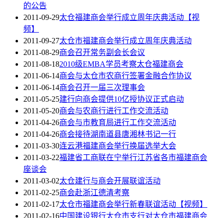
的公告
2011-09-29
太仓福建商会举行成立周年庆典活动【视
频】
2011-09-27
太仓市福建商会举行成立周年庆典活动
2011-08-29
商会召开常务副会长会议
2011-08-18
2010级EMBA学员考察太仓福建商会
2011-06-14
商会与太仓市农商行签署金融合作协议
2011-06-14
商会召开一届三次理事会
2011-05-25
建行向商会提供10亿授协议正式启动
2011-05-20
商会与农商行进行工作交流活动
2011-04-26
商会与市教育局进行工作交流活动
2011-04-26
商会接待湖南道县唐湘林书记一行
2011-03-30
连云港福建商会举行换届选举大会
2011-03-22
福建省工商联在宁举行江苏省各市福建商会
座谈会
2011-03-02
太仓建行与商会开展联谊活动
2011-02-25
商会赴浙江德清考察
2011-02-17
太仓市福建商会举行新春联谊活动【视频】
2011-02-16
中国建设银行太仓市支行对太仓市福建商会