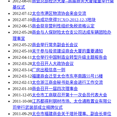
2012-08-01
商会总部经济大厦--高展商务大厦隆重举行奠
基仪式
2012-07-12
太仓市港区物流协会来会交流
2012-07-10
商会成功竞得TCXQ-2012-12-3地块
2012-06-15
商会获非营利性组织免税资格认定
2012-05-28
商会与人保财险太仓支公司达成车辆团险办
理事宜
2012-05-22
商会举行常务副会长会议
2012-05-10
关于参与投资建设商会大厦的重要通知
2012-04-11
太仓举行中国制造业转型升级主题报告会
2012-03-28
太仓召开人大政协会议
2012-03-14
厂房出租信息一则
2012-03-12
福建商会迁至太仓市东亭南路55号15楼
2012-02-13
太仓浙江商会秘书处来会进行工作交流
2012-01-10
商会召开一届四次理事会
2011-12-05
太仓市工商联召开第十一次会员代表大会
2011-10-08
江苏都得利钢材市场、太仓通胜置业有限公
司举行武装部成立揭牌仪式
2011-09-29
太仓市福建商会关于增补理事、副会长单位