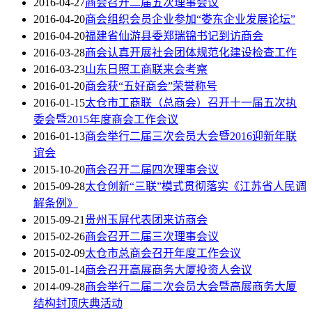
2016-04-27
商会召开二届五次理事会议
2016-04-20
商会组织会员企业参加“娄东企业发展论坛”
2016-04-20
福建省仙游县委郑瑞锦书记到访商会
2016-03-28
商会认真开展社会团体规范化建设检查工作
2016-03-23
山东日照工商联来会考察
2016-01-20
商会获“五好商会”荣誉称号
2016-01-15
太仓市工商联（总商会）召开十一届五次执
委会暨2015年度商会工作会议
2016-01-13
商会举行二届三次会员大会暨2016迎新年联
谊会
2015-10-20
商会召开二届四次理事会议
2015-09-28
太仓创新“三联”模式贯彻落实《江苏省人民调
解条例》
2015-09-21
贵州玉屏代表团来访商会
2015-02-26
商会召开二届三次理事会议
2015-02-09
太仓市总商会召开年度工作会议
2015-01-14
商会召开高展商务大厦投资人会议
2014-09-28
商会举行二届二次会员大会暨高展商务大厦
结构封顶庆典活动