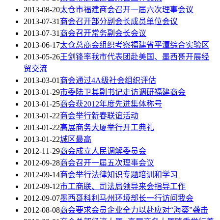
2013-08-20
太仓市福建商会召开一届六次理事会议
2013-07-31
商会召开部分副会长成员单位会议
2013-07-31
商会召开常务副会长会议
2013-06-17
太仓总商会组织考察福建省平潭综合实验区
2013-05-26
王剑锋率我市代表团赴美国、墨西哥开展经
贸交流
2013-03-01
商会通过4A级社会组织评估
2013-01-29
市委陆卫其副书记走访调研福建商会
2013-01-25
商会获2012年度先进集体称号
2013-01-22
商会举行新春联谊活动
2013-01-22
高展商务大厦举行开工典礼
2013-01-22
城区最高
2012-11-29
商会成立人民调解委员会
2012-09-28
商会召开一届五次理事会议
2012-09-14
商会举行法律知识专题培训和学习
2012-09-12
市工商联、司法局领导来会指导工作
2012-09-07
墨西哥科利马州环境部长一行访问我会
2012-08-08
商会要求会员企业全力以赴应对“海葵”袭击