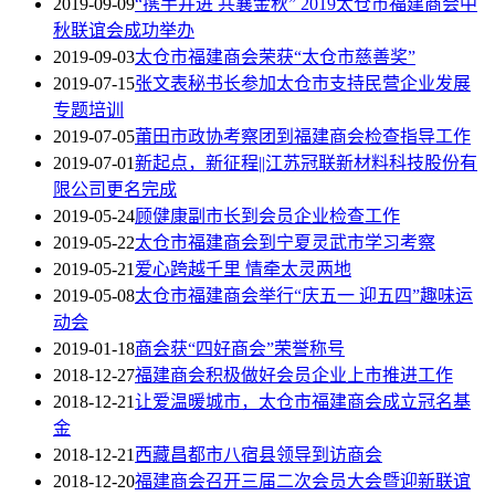
2019-09-09
“携手并进 共襄金秋” 2019太仓市福建商会中
秋联谊会成功举办
2019-09-03
太仓市福建商会荣获“太仓市慈善奖”
2019-07-15
张文表秘书长参加太仓市支持民营企业发展
专题培训
2019-07-05
莆田市政协考察团到福建商会检查指导工作
2019-07-01
新起点，新征程||江苏冠联新材料科技股份有
限公司更名完成
2019-05-24
顾健康副市长到会员企业检查工作
2019-05-22
太仓市福建商会到宁夏灵武市学习考察
2019-05-21
爱心跨越千里 情牵太灵两地
2019-05-08
太仓市福建商会举行“庆五一 迎五四”趣味运
动会
2019-01-18
商会获“四好商会”荣誉称号
2018-12-27
福建商会积极做好会员企业上市推进工作
2018-12-21
让爱温暖城市，太仓市福建商会成立冠名基
金
2018-12-21
西藏昌都市八宿县领导到访商会
2018-12-20
福建商会召开三届二次会员大会暨迎新联谊