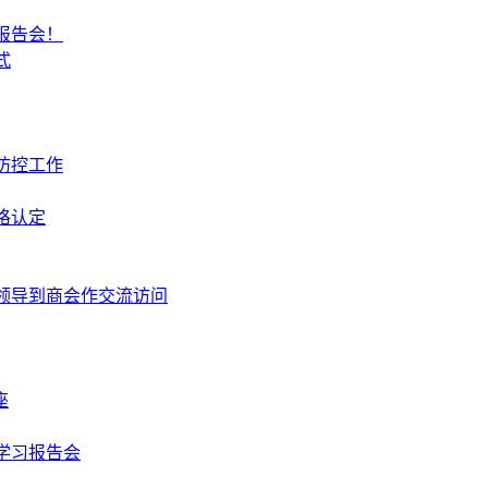
报告会！
式
防控工作
格认定
领导到商会作交流访问
座
学习报告会