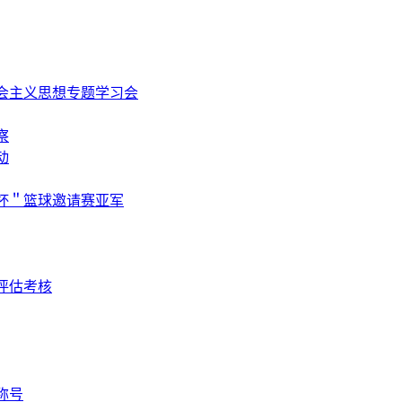
会主义思想专题学习会
察
动
杯＂篮球邀请赛亚军
评估考核
称号