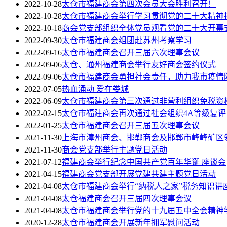
2022-10-28
太仓市福建商会第四次会员大会胜利召开！
2022-10-28
太仓市福建商会举行学习贯彻党的二十大精神
2022-10-18
商会党支部组织全体党员观看党的二十大开幕
2022-09-30
太仓市福建商会组团赴苏州考察学习
2022-09-16
太仓市福建商会召开三届六次理事会议
2022-09-06
太仓、通州福建商会举行友好商会签约仪式
2022-09-06
太仓市福建商会勇担社会责任，助力我市疫情
2022-07-05
热血涌动 爱在娄城
2022-06-09
太仓市福建商会第三次通过非营利组织免税资
2022-02-15
太仓市福建商会再次通过社会组织4A等级复评
2022-01-25
太仓市福建商会召开三届五次理事会议
2021-11-30
上海市漳州商会、邯郸商会及邯郸市峰峰矿区
2021-11-30
商会党支部举行主题党日活动
2021-07-12
福建商会举行纪念中国共产党百年华诞 座谈会
2021-04-15
福建商会党支部开展党建共建主题党日活动
2021-04-08
太仓市福建商会举行“纳税人之家”税务知识讲
2021-04-08
太仓福建商会召开三届四次理事会议
2021-04-08
太仓市福建商会举行党的十九届五中全会精神
2020-12-28
太仓市福建商会开展新年拥军慰问活动