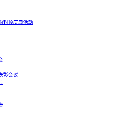
构封顶庆典活动
会
表彰会议
号
告