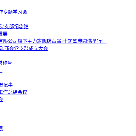
作专题学习会
个党支部纪念馆
发展
有限公司旗下主力旗舰店莆鑫·十鈁盛典圆满举行！
 暨商会党支部成立大会
誉称号
！
赠记事
工作总结会议
会
展