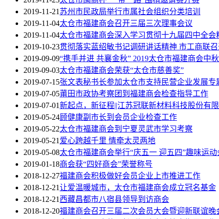
2019-11-21
苏州市民政局举行市属社会组织分类培训
2019-11-04
太仓市福建商会召开三届三次理事会议
2019-11-04
太仓市福建商会深入学习贯彻十九届四中全会
2019-10-23
贯彻落实蓝绍敏书记调研讲话精神 市工商联
2019-09-09
“携手并进 共襄金秋” 2019太仓市福建商会
2019-09-03
太仓市福建商会荣获“太仓市慈善奖”
2019-07-15
张文表秘书长参加太仓市支持民营企业发展专
2019-07-05
莆田市政协考察团到福建商会检查指导工作
2019-07-01
新起点，新征程||江苏冠联新材料科技股份有
2019-05-24
顾健康副市长到会员企业检查工作
2019-05-22
太仓市福建商会到宁夏灵武市学习考察
2019-05-21
爱心跨越千里 情牵太灵两地
2019-05-08
太仓市福建商会举行“庆五一 迎五四”趣味运动
2019-01-18
商会获“四好商会”荣誉称号
2018-12-27
福建商会积极做好会员企业上市推进工作
2018-12-21
让爱温暖城市，太仓市福建商会成立冠名基金
2018-12-21
西藏昌都市八宿县领导到访商会
2018-12-20
福建商会召开三届二次会员大会暨迎新联谊晚