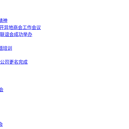
精神
召开异地商会工作会议
中秋联谊会成功举办
题培训
限公司更名完成
会
会