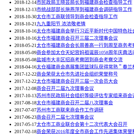
2018-12-14
市民政局王晓芸局长到福建商会检查指导工作
2018-12-13
市统战部部长施燕萍到福建商会调研指导工作
2018-10-30
太仓市工商联领导到商会检查指导工作
2018-10-21
九九重阳节 浓浓敬老情
2018-10-16
太仓市福建商会举行习近平新时代中国特色社
2018-10-16
太仓市福建商会召开三届二次理事会议
2018-05-21
太仓市福建商会会长周善高一行到周至商务考
2018-05-09
商会参加太仓天妃宫妈祖诞辰1058周年庆典活
2018-05-08
盐城市大丰区招商考察团到商会考察交流
2018-04-16
太仓福建商会高展集团篮球队获得常熟＂春兰
2017-12-22
商会荣获太仓市先进社会组织荣誉称号
2017-12-22
太仓市福建商会召开三届一次会员大会
2017-12-08
商会召开二届九次理事会议
2017-10-13
苏州市民政局社会组织等级评估专家组来商会
2017-08-18
太仓市福建商会召开二届八次理事会
2017-07-07
苏州市工商联来商会作工作调研
2017-06-23
商会召开二届七次理事会议
2017-05-17
太仓市工商业联合会第十二次代表大会召开
2017-02-18
商会荣获2016年度全市商会工作先进集体荣誉