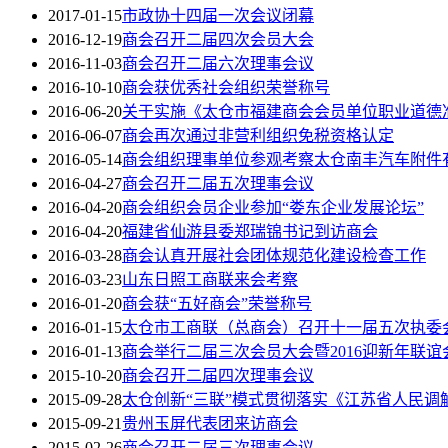
2017-01-15
市政协十四届一次会议闭幕
2016-12-19
商会召开二届四次会员大会
2016-11-03
商会召开二届六次理事会议
2016-10-10
商会获优秀社会组织荣誉称号
2016-06-20
关于实施《太仓市福建商会会员单位职业道德
2016-06-07
商会再次通过非营利组织免税资格认定
2016-05-14
商会组织理事单位参观考察太仓南丰汽车附件
2016-04-27
商会召开二届五次理事会议
2016-04-20
商会组织会员企业参加“娄东企业发展论坛”
2016-04-20
福建省仙游县委郑瑞锦书记到访商会
2016-03-28
商会认真开展社会团体规范化建设检查工作
2016-03-23
山东日照工商联来会考察
2016-01-20
商会获“五好商会”荣誉称号
2016-01-15
太仓市工商联（总商会）召开十一届五次执委会
2016-01-13
商会举行二届三次会员大会暨2016迎新年联谊
2015-10-20
商会召开二届四次理事会议
2015-09-28
太仓创新“三联”模式贯彻落实《江苏省人民调
2015-09-21
贵州玉屏代表团来访商会
2015-02-26
商会召开二届三次理事会议