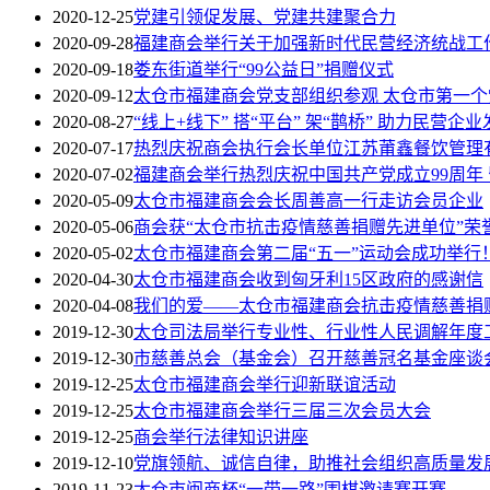
2020-12-25
党建引领促发展、党建共建聚合力
2020-09-28
福建商会举行关于加强新时代民营经济统战工
2020-09-18
娄东街道举行“99公益日”捐赠仪式
2020-09-12
太仓市福建商会党支部组织参观 太仓市第一
2020-08-27
“线上+线下” 搭“平台” 架“鹊桥” 助力民营企业
2020-07-17
热烈庆祝商会执行会长单位江苏莆鑫餐饮管理
2020-07-02
福建商会举行热烈庆祝中国共产党成立99周年
2020-05-09
太仓市福建商会会长周善高一行走访会员企业
2020-05-06
商会获“太仓市抗击疫情慈善捐赠先进单位”荣
2020-05-02
太仓市福建商会第二届“五一”运动会成功举行
2020-04-30
太仓市福建商会收到匈牙利15区政府的感谢信
2020-04-08
我们的爱——太仓市福建商会抗击疫情慈善捐
2019-12-30
太仓司法局举行专业性、行业性人民调解年度
2019-12-30
市慈善总会（基金会）召开慈善冠名基金座谈
2019-12-25
太仓市福建商会举行迎新联谊活动
2019-12-25
太仓市福建商会举行三届三次会员大会
2019-12-25
商会举行法律知识讲座
2019-12-10
党旗领航、诚信自律，助推社会组织高质量发
2019-11-23
太仓市闽商杯“一带一路”围棋邀请赛开赛