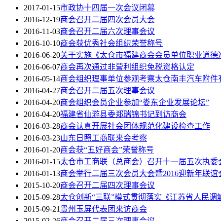
2017-01-15
市政协十四届一次会议闭幕
2016-12-19
商会召开二届四次会员大会
2016-11-03
商会召开二届六次理事会议
2016-10-10
商会获优秀社会组织荣誉称号
2016-06-20
关于实施《太仓市福建商会会员单位职业道德
2016-06-07
商会再次通过非营利组织免税资格认定
2016-05-14
商会组织理事单位参观考察太仓南丰汽车附件
2016-04-27
商会召开二届五次理事会议
2016-04-20
商会组织会员企业参加“娄东企业发展论坛”
2016-04-20
福建省仙游县委郑瑞锦书记到访商会
2016-03-28
商会认真开展社会团体规范化建设检查工作
2016-03-23
山东日照工商联来会考察
2016-01-20
商会获“五好商会”荣誉称号
2016-01-15
太仓市工商联（总商会）召开十一届五次执委会
2016-01-13
商会举行二届三次会员大会暨2016迎新年联谊
2015-10-20
商会召开二届四次理事会议
2015-09-28
太仓创新“三联”模式贯彻落实《江苏省人民调
2015-09-21
贵州玉屏代表团来访商会
2015-02-26
商会召开二届三次理事会议