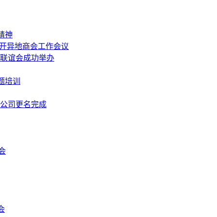
精神
召开异地商会工作会议
中秋联谊会成功举办
题培训
限公司更名完成
会
会