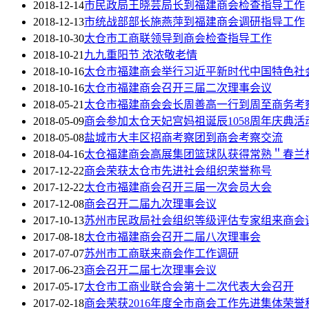
2018-12-14
市民政局王晓芸局长到福建商会检查指导工作
2018-12-13
市统战部部长施燕萍到福建商会调研指导工作
2018-10-30
太仓市工商联领导到商会检查指导工作
2018-10-21
九九重阳节 浓浓敬老情
2018-10-16
太仓市福建商会举行习近平新时代中国特色社
2018-10-16
太仓市福建商会召开三届二次理事会议
2018-05-21
太仓市福建商会会长周善高一行到周至商务考
2018-05-09
商会参加太仓天妃宫妈祖诞辰1058周年庆典活
2018-05-08
盐城市大丰区招商考察团到商会考察交流
2018-04-16
太仓福建商会高展集团篮球队获得常熟＂春兰
2017-12-22
商会荣获太仓市先进社会组织荣誉称号
2017-12-22
太仓市福建商会召开三届一次会员大会
2017-12-08
商会召开二届九次理事会议
2017-10-13
苏州市民政局社会组织等级评估专家组来商会
2017-08-18
太仓市福建商会召开二届八次理事会
2017-07-07
苏州市工商联来商会作工作调研
2017-06-23
商会召开二届七次理事会议
2017-05-17
太仓市工商业联合会第十二次代表大会召开
2017-02-18
商会荣获2016年度全市商会工作先进集体荣誉