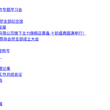
作专题学习会
个党支部纪念馆
发展
有限公司旗下主力旗舰店莆鑫·十鈁盛典圆满举行！
 暨商会党支部成立大会
誉称号
！
赠记事
工作总结会议
会
展