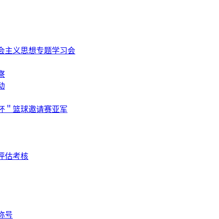
会主义思想专题学习会
察
动
杯＂篮球邀请赛亚军
评估考核
称号