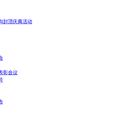
构封顶庆典活动
会
表彰会议
号
告