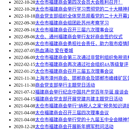
2022-10-28
太仓市福建商会第四次会员大会胜利召开！
2022-10-28
太仓市福建商会举行学习贯彻党的二十大精神
2022-10-18
商会党支部组织全体党员观看党的二十大开幕
2022-09-30
太仓市福建商会组团赴苏州考察学习
2022-09-16
太仓市福建商会召开三届六次理事会议
2022-09-06
太仓、通州福建商会举行友好商会签约仪式
2022-09-06
太仓市福建商会勇担社会责任，助力我市疫情
2022-07-05
热血涌动 爱在娄城
2022-06-09
太仓市福建商会第三次通过非营利组织免税资
2022-02-15
太仓市福建商会再次通过社会组织4A等级复评
2022-01-25
太仓市福建商会召开三届五次理事会议
2021-11-30
上海市漳州商会、邯郸商会及邯郸市峰峰矿区
2021-11-30
商会党支部举行主题党日活动
2021-07-12
福建商会举行纪念中国共产党百年华诞 座谈会
2021-04-15
福建商会党支部开展党建共建主题党日活动
2021-04-08
太仓市福建商会举行“纳税人之家”税务知识讲
2021-04-08
太仓福建商会召开三届四次理事会议
2021-04-08
太仓市福建商会举行党的十九届五中全会精神
2020-12-28
太仓市福建商会开展新年拥军慰问活动