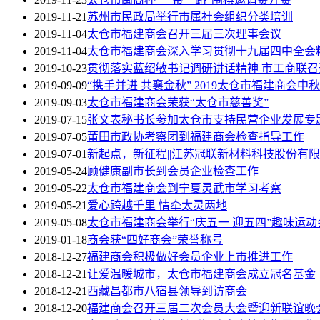
2019-11-21
苏州市民政局举行市属社会组织分类培训
2019-11-04
太仓市福建商会召开三届三次理事会议
2019-11-04
太仓市福建商会深入学习贯彻十九届四中全会
2019-10-23
贯彻落实蓝绍敏书记调研讲话精神 市工商联
2019-09-09
“携手并进 共襄金秋” 2019太仓市福建商会
2019-09-03
太仓市福建商会荣获“太仓市慈善奖”
2019-07-15
张文表秘书长参加太仓市支持民营企业发展专
2019-07-05
莆田市政协考察团到福建商会检查指导工作
2019-07-01
新起点，新征程||江苏冠联新材料科技股份有
2019-05-24
顾健康副市长到会员企业检查工作
2019-05-22
太仓市福建商会到宁夏灵武市学习考察
2019-05-21
爱心跨越千里 情牵太灵两地
2019-05-08
太仓市福建商会举行“庆五一 迎五四”趣味运动
2019-01-18
商会获“四好商会”荣誉称号
2018-12-27
福建商会积极做好会员企业上市推进工作
2018-12-21
让爱温暖城市，太仓市福建商会成立冠名基金
2018-12-21
西藏昌都市八宿县领导到访商会
2018-12-20
福建商会召开三届二次会员大会暨迎新联谊晚