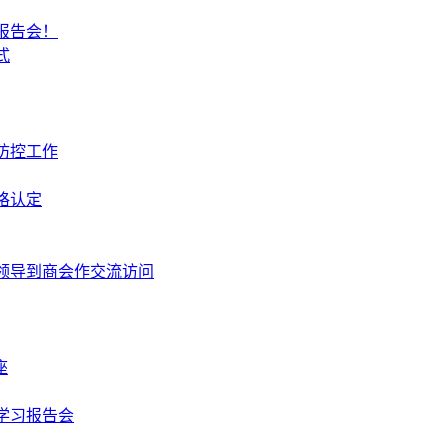
报告会！
式
防控工作
格认定
领导到商会作交流访问
座
学习报告会