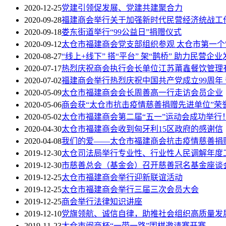
2020-12-25
党建引领促发展、党建共建聚合力
2020-09-28
福建商会举行关于加强新时代民营经济统战工
2020-09-18
娄东街道举行“99公益日”捐赠仪式
2020-09-12
太仓市福建商会党支部组织参观 太仓市第一
2020-08-27
“线上+线下” 搭“平台” 架“鹊桥” 助力民营企业
2020-07-17
热烈庆祝商会执行会长单位江苏莆鑫餐饮管理
2020-07-02
福建商会举行热烈庆祝中国共产党成立99周年
2020-05-09
太仓市福建商会会长周善高一行走访会员企业
2020-05-06
商会获“太仓市抗击疫情慈善捐赠先进单位”荣
2020-05-02
太仓市福建商会第二届“五一”运动会成功举行
2020-04-30
太仓市福建商会收到匈牙利15区政府的感谢信
2020-04-08
我们的爱——太仓市福建商会抗击疫情慈善捐
2019-12-30
太仓司法局举行专业性、行业性人民调解年度
2019-12-30
市慈善总会（基金会）召开慈善冠名基金座谈
2019-12-25
太仓市福建商会举行迎新联谊活动
2019-12-25
太仓市福建商会举行三届三次会员大会
2019-12-25
商会举行法律知识讲座
2019-12-10
党旗领航、诚信自律，助推社会组织高质量发
2019-11-23
太仓市闽商杯“一带一路”围棋邀请赛开赛