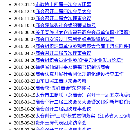
2017-01-15
市政协十四届一次会议闭幕
2016-12-19
商会召开二届四次会员大会
2016-11-03
商会召开二届六次理事会议
2016-10-10
商会获优秀社会组织荣誉称号
2016-06-20
关于实施《太仓市福建商会会员单位职业道德
2016-06-07
商会再次通过非营利组织免税资格认定
2016-05-14
商会组织理事单位参观考察太仓南丰汽车附件
2016-04-27
商会召开二届五次理事会议
2016-04-20
商会组织会员企业参加“娄东企业发展论坛”
2016-04-20
福建省仙游县委郑瑞锦书记到访商会
2016-03-28
商会认真开展社会团体规范化建设检查工作
2016-03-23
山东日照工商联来会考察
2016-01-20
商会获“五好商会”荣誉称号
2016-01-15
太仓市工商联（总商会）召开十一届五次执委会
2016-01-13
商会举行二届三次会员大会暨2016迎新年联谊
2015-10-20
商会召开二届四次理事会议
2015-09-28
太仓创新“三联”模式贯彻落实《江苏省人民调
2015-09-21
贵州玉屏代表团来访商会
2015-02-26
商会召开二届三次理事会议