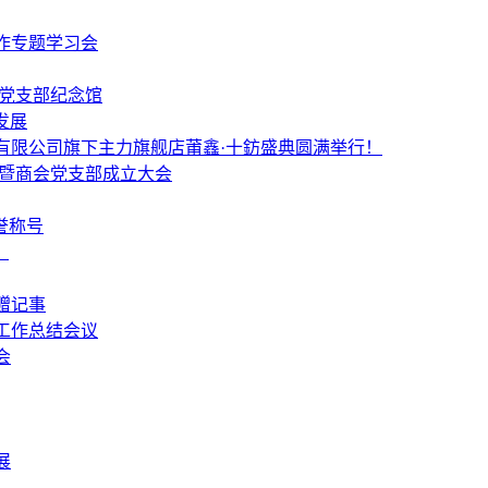
作专题学习会
个党支部纪念馆
发展
有限公司旗下主力旗舰店莆鑫·十鈁盛典圆满举行！
 暨商会党支部成立大会
誉称号
！
赠记事
工作总结会议
会
展