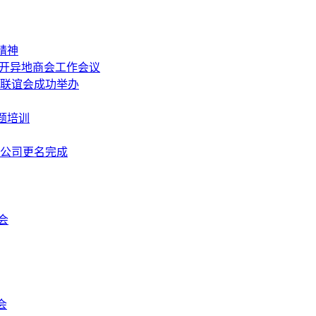
精神
召开异地商会工作会议
中秋联谊会成功举办
题培训
限公司更名完成
会
会