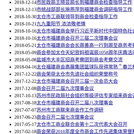
2018-12-14
市民政局王晓芸局长到福建商会检查指导工作
2018-12-13
市统战部部长施燕萍到福建商会调研指导工作
2018-10-30
太仓市工商联领导到商会检查指导工作
2018-10-21
九九重阳节 浓浓敬老情
2018-10-16
太仓市福建商会举行习近平新时代中国特色社
2018-10-16
太仓市福建商会召开三届二次理事会议
2018-05-21
太仓市福建商会会长周善高一行到周至商务考
2018-05-09
商会参加太仓天妃宫妈祖诞辰1058周年庆典活
2018-05-08
盐城市大丰区招商考察团到商会考察交流
2018-04-16
太仓福建商会高展集团篮球队获得常熟＂春兰
2017-12-22
商会荣获太仓市先进社会组织荣誉称号
2017-12-22
太仓市福建商会召开三届一次会员大会
2017-12-08
商会召开二届九次理事会议
2017-10-13
苏州市民政局社会组织等级评估专家组来商会
2017-08-18
太仓市福建商会召开二届八次理事会
2017-07-07
苏州市工商联来商会作工作调研
2017-06-23
商会召开二届七次理事会议
2017-05-17
太仓市工商业联合会第十二次代表大会召开
2017-02-18
商会荣获2016年度全市商会工作先进集体荣誉