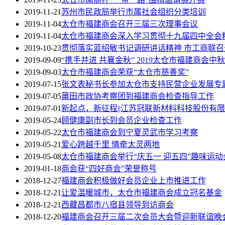
2019-11-21
苏州市民政局举行市属社会组织分类培训
2019-11-04
太仓市福建商会召开三届三次理事会议
2019-11-04
太仓市福建商会深入学习贯彻十九届四中全会
2019-10-23
贯彻落实蓝绍敏书记调研讲话精神 市工商联
2019-09-09
“携手并进 共襄金秋” 2019太仓市福建商会
2019-09-03
太仓市福建商会荣获“太仓市慈善奖”
2019-07-15
张文表秘书长参加太仓市支持民营企业发展专
2019-07-05
莆田市政协考察团到福建商会检查指导工作
2019-07-01
新起点，新征程||江苏冠联新材料科技股份有
2019-05-24
顾健康副市长到会员企业检查工作
2019-05-22
太仓市福建商会到宁夏灵武市学习考察
2019-05-21
爱心跨越千里 情牵太灵两地
2019-05-08
太仓市福建商会举行“庆五一 迎五四”趣味运动
2019-01-18
商会获“四好商会”荣誉称号
2018-12-27
福建商会积极做好会员企业上市推进工作
2018-12-21
让爱温暖城市，太仓市福建商会成立冠名基金
2018-12-21
西藏昌都市八宿县领导到访商会
2018-12-20
福建商会召开三届二次会员大会暨迎新联谊晚