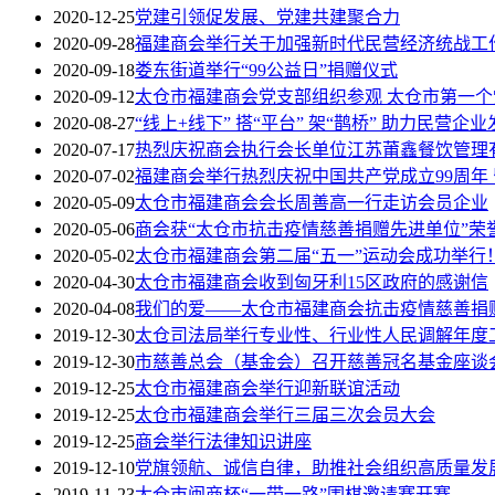
2020-12-25
党建引领促发展、党建共建聚合力
2020-09-28
福建商会举行关于加强新时代民营经济统战工
2020-09-18
娄东街道举行“99公益日”捐赠仪式
2020-09-12
太仓市福建商会党支部组织参观 太仓市第一
2020-08-27
“线上+线下” 搭“平台” 架“鹊桥” 助力民营企业
2020-07-17
热烈庆祝商会执行会长单位江苏莆鑫餐饮管理
2020-07-02
福建商会举行热烈庆祝中国共产党成立99周年
2020-05-09
太仓市福建商会会长周善高一行走访会员企业
2020-05-06
商会获“太仓市抗击疫情慈善捐赠先进单位”荣
2020-05-02
太仓市福建商会第二届“五一”运动会成功举行
2020-04-30
太仓市福建商会收到匈牙利15区政府的感谢信
2020-04-08
我们的爱——太仓市福建商会抗击疫情慈善捐
2019-12-30
太仓司法局举行专业性、行业性人民调解年度
2019-12-30
市慈善总会（基金会）召开慈善冠名基金座谈
2019-12-25
太仓市福建商会举行迎新联谊活动
2019-12-25
太仓市福建商会举行三届三次会员大会
2019-12-25
商会举行法律知识讲座
2019-12-10
党旗领航、诚信自律，助推社会组织高质量发
2019-11-23
太仓市闽商杯“一带一路”围棋邀请赛开赛