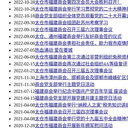
2022-10-28
太仓市福建商会第四次会员大会胜利召开！
2022-10-28
太仓市福建商会举行学习贯彻党的二十大精神
2022-10-18
商会党支部组织全体党员观看党的二十大开幕
2022-09-30
太仓市福建商会组团赴苏州考察学习
2022-09-16
太仓市福建商会召开三届六次理事会议
2022-09-06
太仓、通州福建商会举行友好商会签约仪式
2022-09-06
太仓市福建商会勇担社会责任，助力我市疫情
2022-07-05
热血涌动 爱在娄城
2022-06-09
太仓市福建商会第三次通过非营利组织免税资
2022-02-15
太仓市福建商会再次通过社会组织4A等级复评
2022-01-25
太仓市福建商会召开三届五次理事会议
2021-11-30
上海市漳州商会、邯郸商会及邯郸市峰峰矿区
2021-11-30
商会党支部举行主题党日活动
2021-07-12
福建商会举行纪念中国共产党百年华诞 座谈会
2021-04-15
福建商会党支部开展党建共建主题党日活动
2021-04-08
太仓市福建商会举行“纳税人之家”税务知识讲
2021-04-08
太仓福建商会召开三届四次理事会议
2021-04-08
太仓市福建商会举行党的十九届五中全会精神
2020-12-28
太仓市福建商会开展新年拥军慰问活动