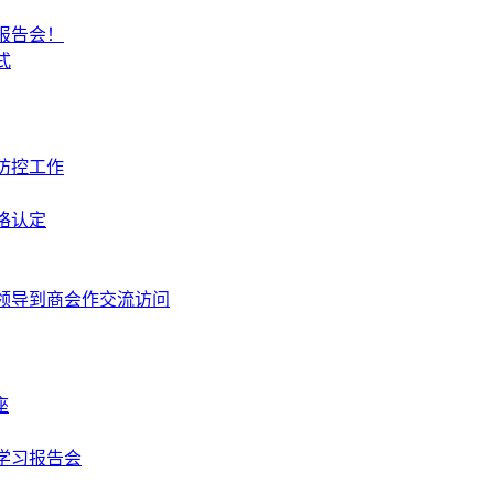
报告会！
式
防控工作
格认定
领导到商会作交流访问
座
学习报告会