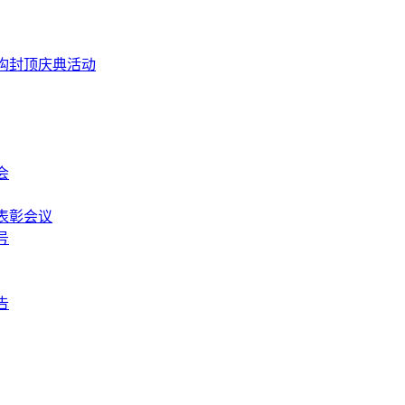
构封顶庆典活动
会
表彰会议
号
告