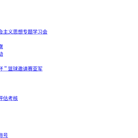
会主义思想专题学习会
察
动
杯＂篮球邀请赛亚军
评估考核
称号