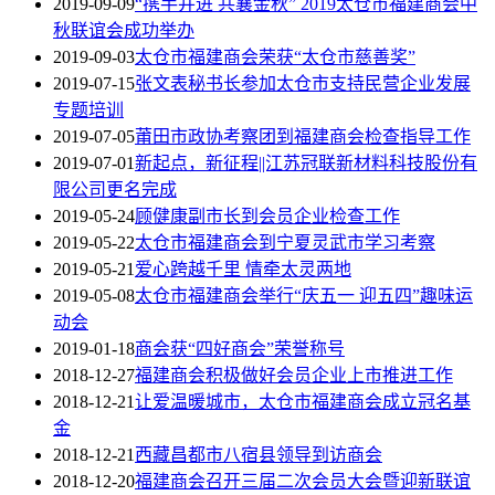
2019-09-09
“携手并进 共襄金秋” 2019太仓市福建商会中
秋联谊会成功举办
2019-09-03
太仓市福建商会荣获“太仓市慈善奖”
2019-07-15
张文表秘书长参加太仓市支持民营企业发展
专题培训
2019-07-05
莆田市政协考察团到福建商会检查指导工作
2019-07-01
新起点，新征程||江苏冠联新材料科技股份有
限公司更名完成
2019-05-24
顾健康副市长到会员企业检查工作
2019-05-22
太仓市福建商会到宁夏灵武市学习考察
2019-05-21
爱心跨越千里 情牵太灵两地
2019-05-08
太仓市福建商会举行“庆五一 迎五四”趣味运
动会
2019-01-18
商会获“四好商会”荣誉称号
2018-12-27
福建商会积极做好会员企业上市推进工作
2018-12-21
让爱温暖城市，太仓市福建商会成立冠名基
金
2018-12-21
西藏昌都市八宿县领导到访商会
2018-12-20
福建商会召开三届二次会员大会暨迎新联谊