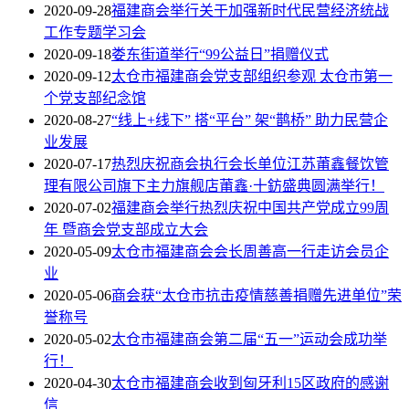
2020-09-28
福建商会举行关于加强新时代民营经济统战
工作专题学习会
2020-09-18
娄东街道举行“99公益日”捐赠仪式
2020-09-12
太仓市福建商会党支部组织参观 太仓市第一
个党支部纪念馆
2020-08-27
“线上+线下” 搭“平台” 架“鹊桥” 助力民营企
业发展
2020-07-17
热烈庆祝商会执行会长单位江苏莆鑫餐饮管
理有限公司旗下主力旗舰店莆鑫·十鈁盛典圆满举行！
2020-07-02
福建商会举行热烈庆祝中国共产党成立99周
年 暨商会党支部成立大会
2020-05-09
太仓市福建商会会长周善高一行走访会员企
业
2020-05-06
商会获“太仓市抗击疫情慈善捐赠先进单位”荣
誉称号
2020-05-02
太仓市福建商会第二届“五一”运动会成功举
行！
2020-04-30
太仓市福建商会收到匈牙利15区政府的感谢
信