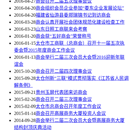
2016-04-27
商会召开二届五次理事会议
2016-04-20
商会组织会员企业参加“娄东企业发展论坛”
2016-04-20
福建省仙游县委郑瑞锦书记到访商会
2016-03-28
商会认真开展社会团体规范化建设检查工作
2016-03-23
山东日照工商联来会考察
2016-01-20
商会获“五好商会”荣誉称号
2016-01-15
太仓市工商联（总商会）召开十一届五次执
委会暨2015年度商会工作会议
2016-01-13
商会举行二届三次会员大会暨2016迎新年联
谊会
2015-10-20
商会召开二届四次理事会议
2015-09-28
太仓创新“三联”模式贯彻落实《江苏省人民调
解条例》
2015-09-21
贵州玉屏代表团来访商会
2015-02-26
商会召开二届三次理事会议
2015-02-09
太仓市总商会召开年度工作会议
2015-01-14
商会召开高展商务大厦投资人会议
2014-09-28
商会举行二届二次会员大会暨高展商务大厦
结构封顶庆典活动