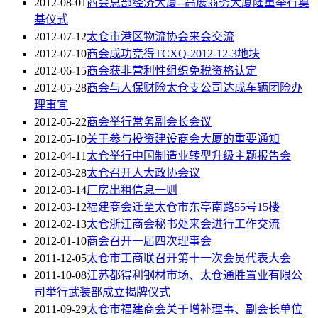
2012-08-01
商会总部经济大厦--高展商务大厦隆重举行奠
基仪式
2012-07-12
太仓市港区物流协会来会交流
2012-07-10
商会成功竞得TCXQ-2012-12-3地块
2012-06-15
商会获非营利性组织免税资格认定
2012-05-28
商会与人保财险太仓支公司达成车辆团险办
理事宜
2012-05-22
商会举行常务副会长会议
2012-05-10
关于参与投资建设商会大厦的重要通知
2012-04-11
太仓举行中国制造业转型升级主题报告会
2012-03-28
太仓召开人大政协会议
2012-03-14
厂房出租信息一则
2012-03-12
福建商会迁至太仓市东亭南路55号15楼
2012-02-13
太仓浙江商会秘书处来会进行工作交流
2012-01-10
商会召开一届四次理事会
2011-12-05
太仓市工商联召开第十一次会员代表大会
2011-10-08
江苏都得利钢材市场、太仓通胜置业有限公
司举行武装部成立揭牌仪式
2011-09-29
太仓市福建商会关于增补理事、副会长单位