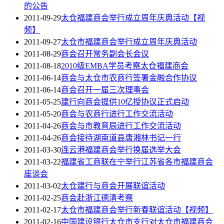
的公告
2011-09-29
太仓福建商会举行成立周年庆典活动【视
频】
2011-09-27
太仓市福建商会举行成立周年庆典活动
2011-08-29
商会召开常务副会长会议
2011-08-18
2010级EMBA学员考察太仓福建商会
2011-06-14
商会与太仓市农商行签署金融合作协议
2011-06-14
商会召开一届三次理事会
2011-05-25
建行向商会提供10亿授协议正式启动
2011-05-20
商会与农商行进行工作交流活动
2011-04-26
商会与市教育局进行工作交流活动
2011-04-26
商会接待湖南道县唐湘林书记一行
2011-03-30
连云港福建商会举行换届选举大会
2011-03-22
福建省工商联在宁举行江苏省各市福建商会
座谈会
2011-03-02
太仓建行与商会开展联谊活动
2011-02-25
商会赴浙江德清考察
2011-02-17
太仓市福建商会举行新春联谊活动【视频】
2011-02-16
中国建设银行太仓市支行对太仓市福建商会