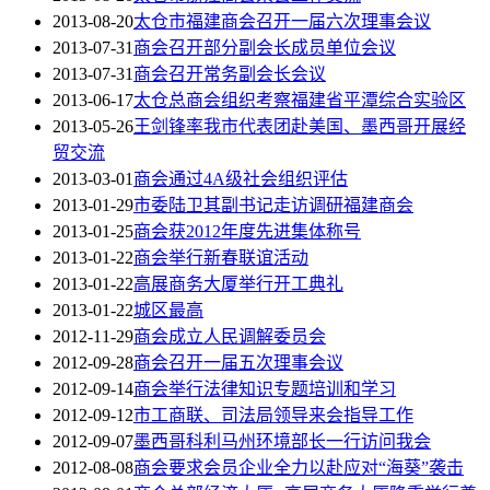
2013-08-20
太仓市福建商会召开一届六次理事会议
2013-07-31
商会召开部分副会长成员单位会议
2013-07-31
商会召开常务副会长会议
2013-06-17
太仓总商会组织考察福建省平潭综合实验区
2013-05-26
王剑锋率我市代表团赴美国、墨西哥开展经
贸交流
2013-03-01
商会通过4A级社会组织评估
2013-01-29
市委陆卫其副书记走访调研福建商会
2013-01-25
商会获2012年度先进集体称号
2013-01-22
商会举行新春联谊活动
2013-01-22
高展商务大厦举行开工典礼
2013-01-22
城区最高
2012-11-29
商会成立人民调解委员会
2012-09-28
商会召开一届五次理事会议
2012-09-14
商会举行法律知识专题培训和学习
2012-09-12
市工商联、司法局领导来会指导工作
2012-09-07
墨西哥科利马州环境部长一行访问我会
2012-08-08
商会要求会员企业全力以赴应对“海葵”袭击